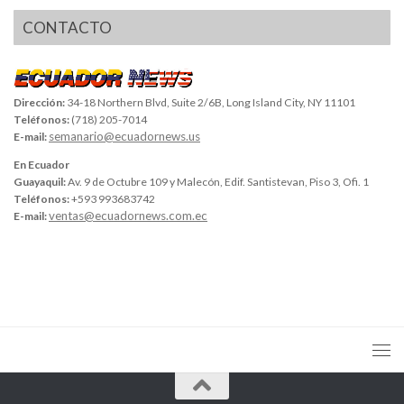
CONTACTO
Dirección:
34-18 Northern Blvd, Suite 2/6B, Long Island City, NY 11101
Teléfonos:
(718) 205-7014
semanario@ecuadornews.us
E-mail:
En Ecuador
Guayaquil:
Av. 9 de Octubre 109 y Malecón, Edif. Santistevan, Piso 3, Ofi. 1
Teléfonos:
+593 993683742
ventas@ecuadornews.com.ec
E-mail: