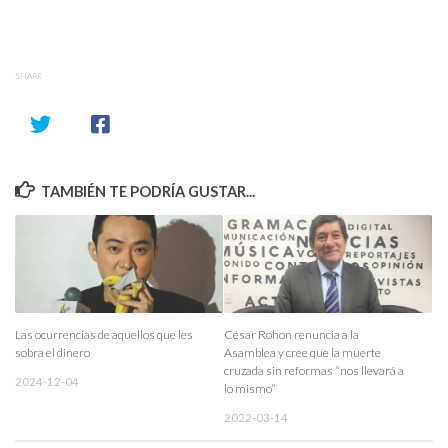
SHARE
TAMBIÉN TE PODRÍA GUSTAR...
Las ocurrencias de aquellos que les
César Rohon renuncia a la
sobra el dinero
Asamblea y cree que la muerte
cruzada sin reformas “nos llevará a
2024-12-04
lo mismo”
2022-03-14