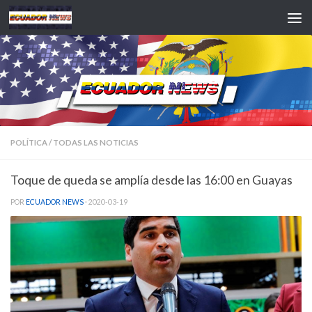
Saltar al contenido
POLÍTICA
/
TODAS LAS NOTICIAS
Toque de queda se amplía desde las 16:00 en Guayas
POR
ECUADOR NEWS
·
2020-03-19