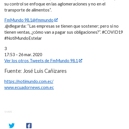
su control se enfoque en las aglomeraciones y no en el
transporte de alimentos“.
FmMundo 98.1@fmmundo
.@dlegarda: “Las empresas se tienen que sostener; pero si no
tienen ventas, ¿cómo van a pagar sus obligaciones?“. #COVID19
#NotiMundoEstelar
3
17:53 – 26 mar. 2020
Ver los otros Tweets de FmMundo 98.1
Fuente: José Luis Cañizares
https://notimundo.com.ec/
www.ecuadornews.com.ec
SHARE