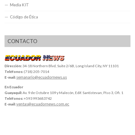
Media KIT
Código de Ética
CONTACTO
Dirección:
34-18 Northern Blvd, Suite 2/6B, Long Island City, NY 11101
Teléfonos:
(718) 205-7014
semanario@ecuadornews.us
E-mail:
En Ecuador
Guayaquil:
Av. 9 de Octubre 109 y Malecón, Edif. Santistevan, Piso 3, Ofi. 1
Teléfonos:
+593 993683742
ventas@ecuadornews.com.ec
E-mail: