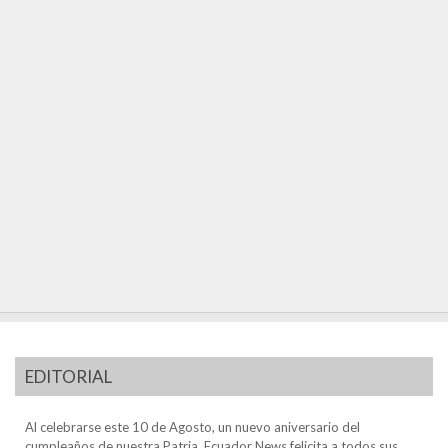
EDITORIAL
Al celebrarse este 10 de Agosto, un nuevo aniversario del
cumpleaños de nuestra Patria, Ecuador News felicita a todos sus