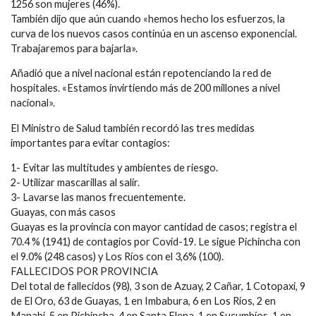
1256 son mujeres (46%).
También dijo que aún cuando «hemos hecho los esfuerzos, la
curva de los nuevos casos continúa en un ascenso exponencial.
Trabajaremos para bajarla».
Añadió que a nivel nacional están repotenciando la red de
hospitales. «Estamos invirtiendo más de 200 millones a nivel
nacional».
El Ministro de Salud también recordó las tres medidas
importantes para evitar contagios:
1- Evitar las multitudes y ambientes de riesgo.
2- Utilizar mascarillas al salir.
3- Lavarse las manos frecuentemente.
Guayas, con más casos
Guayas es la provincia con mayor cantidad de casos; registra el
70.4 % (1941) de contagios por Covid-19. Le sigue Pichincha con
el 9.0% (248 casos) y Los Ríos con el 3,6% (100).
FALLECIDOS POR PROVINCIA
Del total de fallecidos (98), 3 son de Azuay, 2 Cañar, 1 Cotopaxi, 9
de El Oro, 63 de Guayas, 1 en Imbabura, 6 en Los Ríos, 2 en
Manabí, 5 en Pichincha, 4 en Santa Elena, 1 en Sucumbíos, 1 en