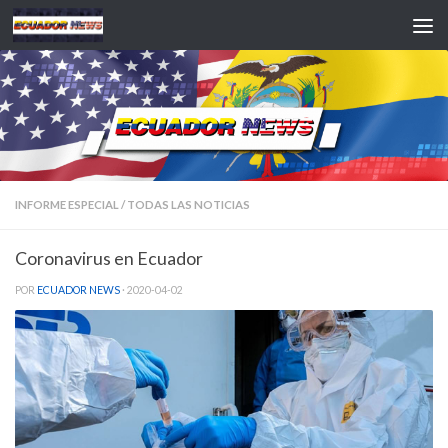
Saltar al contenido
INFORME ESPECIAL
/
TODAS LAS NOTICIAS
Coronavirus en Ecuador
POR
ECUADOR NEWS
·
2020-04-02