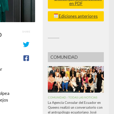
en PDF
Ediciones anteriores
o
SHARE
_________
COMUNIDAD
ar
olpea
COMUNIDAD
TODAS LAS NOTICIAS
/
lejos
La Agencia Consular del Ecuador en
Queens realizó un conversatorio con
el antropólogo ecuatoriano José