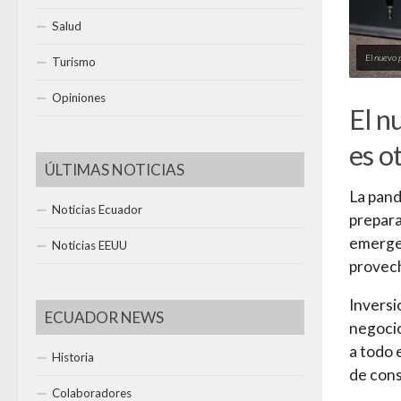
Salud
El nuevo 
Turismo
Opiniones
El n
es o
ÚLTIMAS NOTICIAS
La pand
Noticias Ecuador
prepara
emergen
Noticias EEUU
provech
Inversi
ECUADOR NEWS
negocio
a todo 
Historia
de cons
Colaboradores