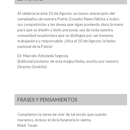
Al celebrarse este 10 de Agosto, un nuevo aniversario del
cumpleaños de nuestra Patria, Ecuador News felicita a todos
sus compatriotas y les desea que sigan poniendo duro la mano
para que su triunfo y éxito personal, sea de toda nuestra
comunidad ecuatoriana que se distingue por ser honesta,
trabajadora y responsable. ¡Viva el 10 de Agosto, la fecha
nacional de la Patria!
Dr. Marcelo Arboleda Segovia
(Editorial póstumo de esta magna fecha, escrito por nuestro
Director Emérito)
FRASES Y PENSAMIENTOS
Cumplamos la tarea de vivir de tal modo que cuando
muramos, incluso el de la funeraria lo sienta.
Mark Twain