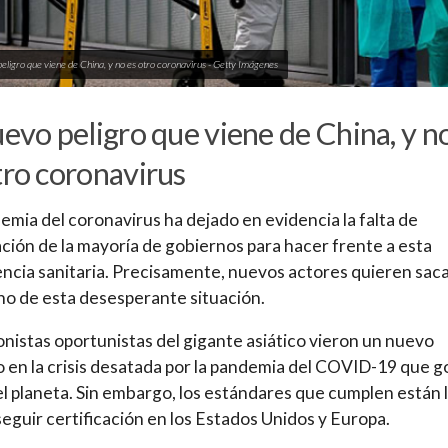
peligro que viene de China, y no es otro coronavirus - Getty Imágenes
uevo peligro que viene de China, y n
tro coronavirus
emia del coronavirus ha dejado en evidencia la falta de
ción de la mayoría de gobiernos para hacer frente a esta
cia sanitaria. Precisamente, nuevos actores quieren sac
o de esta desesperante situación.
onistas oportunistas del gigante asiático vieron un nuevo
 en la crisis desatada por la pandemia del COVID-19 que g
el planeta. Sin embargo, los estándares que cumplen están 
eguir certificación en los Estados Unidos y Europa.