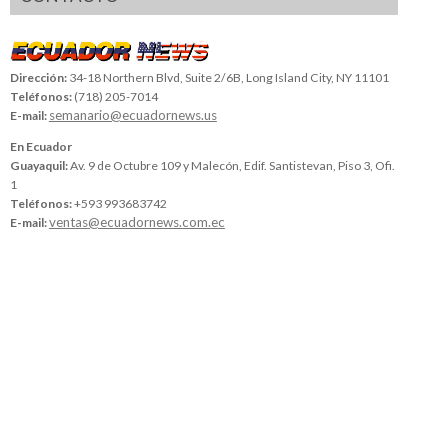
Dirección:
34-18 Northern Blvd, Suite 2/6B, Long Island City, NY 11101
Teléfonos:
(718) 205-7014
semanario@ecuadornews.us
E-mail:
En Ecuador
Guayaquil:
Av. 9 de Octubre 109 y Malecón, Edif. Santistevan, Piso 3, Ofi.
1
Teléfonos:
+593 993683742
ventas@ecuadornews.com.ec
E-mail: