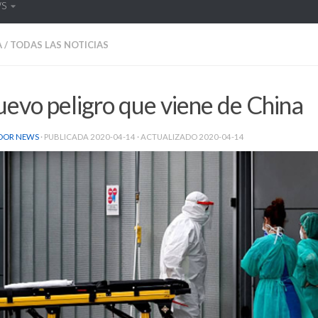
WS
A
/
TODAS LAS NOTICIAS
uevo peligro que viene de China
DOR NEWS
· PUBLICADA
2020-04-14
· ACTUALIZADO
2020-04-14