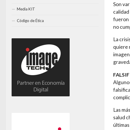
Son var
Media KIT
calidad
fueron 
Código de Ética
no cump
La cris
quiere 
imagen.
graveda
FALSI
Algunos
falsifi
complic
Las más
salud c
últimas