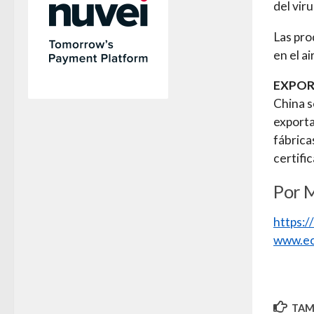
del vir
Las pro
en el a
EXPOR
China s
exporta
fábrica
certifi
Por 
https:
www.ec
TAMB