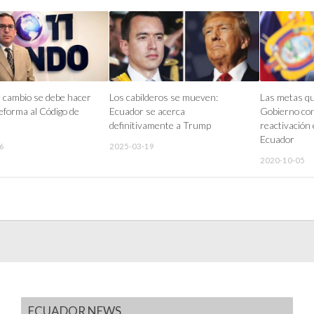
 cambio se debe hacer
Los cabilderos se mueven:
Las metas qu
eforma al Código de
Ecuador se acerca
Gobierno con
definitivamente a Trump
reactivación
Ecuador
6
2025-03-19
2020-10-05
ECUADOR NEWS