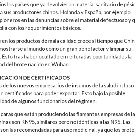
ios los países que ya devolvieron material sanitario de pés
 a sus productores chinos. Holanda y España, por ejemplo,
pioneros en las denuncias sobre el material defectuoso y 
lía con los requerimientos básicos.
is en los productos de mala calidad crece al tiempo que Chi
mostrarse al mundo como un gran benefactor y limpiar su
 Esto tras haber ocultado en reiteradas oportunidades la
d del brote nacido en Wuhan.
FICACIÓN DE CERTIFICADOS
 de los nuevos empresarios de insumos de la salud incluso
can certificados para poder exportar. Esto bajo la posible
idad de algunos funcionarios del régimen.
caras que están produciendo las flamantes empresas de la
hinas son KN95, similares pero no idénticas a las N95. Las
 son las recomendadas para uso medicinal, ya que los prot