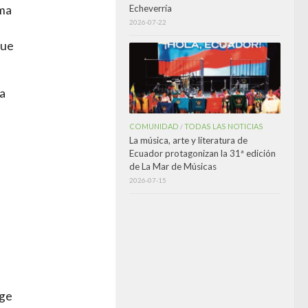
Echeverría
ima
2026-07-22
que
na
COMUNIDAD
TODAS LAS NOTICIAS
/
La música, arte y literatura de
Ecuador protagonizan la 31ª edición
de La Mar de Músicas
2026-07-15
ege