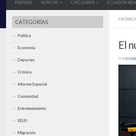
PORTADA
NOTICIAS
CATEGORIAS
ECUADOR NE
CRÓNIC
CATEGORÍAS
Política
El n
Economía
POR
ECUA
Deportes
Crónica
Informe Especial
Comunidad
Entretenimiento
EEUU
Migración