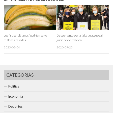
Los “superplátanos” podrían salvar
Descontento por la falta de acceso al
millones de vidas
juicio de extradición
2023-08-04
2020-09-23
CATEGORÍAS
Política
Economía
Deportes