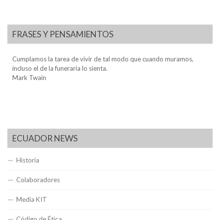
FRASES Y PENSAMIENTOS
Cumplamos la tarea de vivir de tal modo que cuando muramos,
incluso el de la funeraria lo sienta.
Mark Twain
ECUADOR NEWS
Historia
Colaboradores
Media KIT
Código de Ética