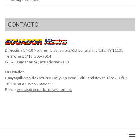
CONTACTO
Dirección:
34-18 Northern Blvd, Suite 2/6B, Long Island City, NY 11101
Teléfonos:
(718) 205-7014
semanario@ecuadornews.us
E-mail:
En Ecuador
Guayaquil:
Av. 9 de Octubre 109 y Malecón, Edif. Santistevan, Piso 3, Ofi. 1
Teléfonos:
+593 993683742
ventas@ecuadornews.com.ec
E-mail: