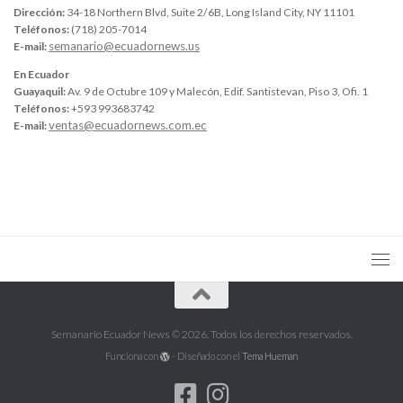
Dirección:
34-18 Northern Blvd, Suite 2/6B, Long Island City, NY 11101
Teléfonos:
(718) 205-7014
semanario@ecuadornews.us
E-mail:
En Ecuador
Guayaquil:
Av. 9 de Octubre 109 y Malecón, Edif. Santistevan, Piso 3, Ofi. 1
Teléfonos:
+593 993683742
ventas@ecuadornews.com.ec
E-mail:
Semanario Ecuador News © 2026. Todos los derechos reservados.
Funciona con
- Diseñado con el
Tema Hueman