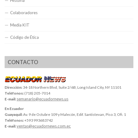
Historia
Colaboradores
Media KIT
Código de Ética
CONTACTO
Dirección:
34-18 Northern Blvd, Suite 2/6B, Long Island City, NY 11101
Teléfonos:
(718) 205-7014
semanario@ecuadornews.us
E-mail:
En Ecuador
Guayaquil:
Av. 9 de Octubre 109 y Malecón, Edif. Santistevan, Piso 3, Ofi. 1
Teléfonos:
+593 993683742
ventas@ecuadornews.com.ec
E-mail: