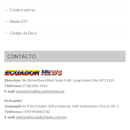
Colaboradores
Media KIT
Código de Ética
CONTACTO
Dirección:
34-18 Northern Blvd, Suite 2/6B, Long Island City, NY 11101
Teléfonos:
(718) 205-7014
semanario@ecuadornews.us
E-mail:
En Ecuador
Guayaquil:
Av. 9 de Octubre 109 y Malecón, Edif. Santistevan, Piso 3, Ofi. 1
Teléfonos:
+593 993683742
ventas@ecuadornews.com.ec
E-mail: