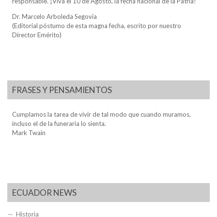
responsable. ¡Viva el 10 de Agosto, la fecha nacional de la Patria!
Dr. Marcelo Arboleda Segovia
(Editorial póstumo de esta magna fecha, escrito por nuestro
Director Emérito)
FRASES Y PENSAMIENTOS
Cumplamos la tarea de vivir de tal modo que cuando muramos,
incluso el de la funeraria lo sienta.
Mark Twain
ECUADOR NEWS
Historia