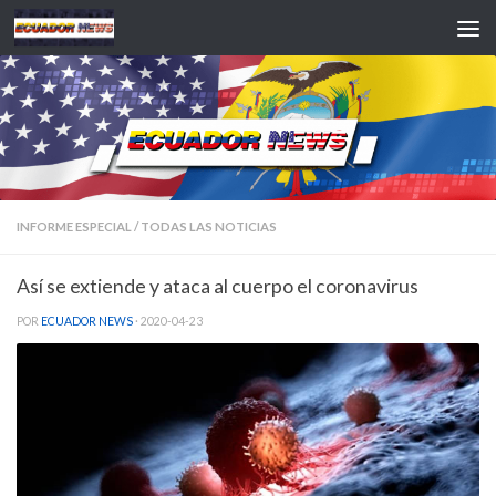
Saltar al contenido
INFORME ESPECIAL
/
TODAS LAS NOTICIAS
Así se extiende y ataca al cuerpo el coronavirus
POR
ECUADOR NEWS
·
2020-04-23