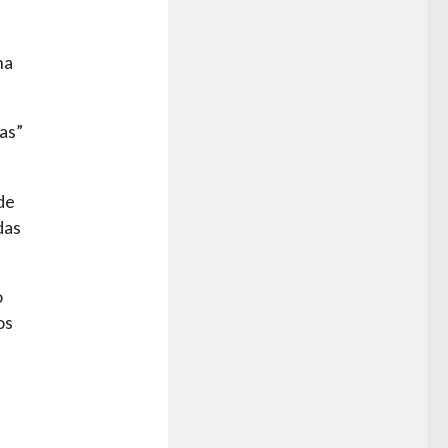
na
as”
 de
das
o
os