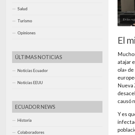
Salud
En las re
Turismo
Opiniones
El m
Muchos 
ÚLTIMAS NOTICIAS
atajar 
ola» de
Noticias Ecuador
europeo
Noticias EEUU
Nueva Z
desacel
causó n
ECUADOR NEWS
Y es qu
Historia
infecta
poblaci
Colaboradores