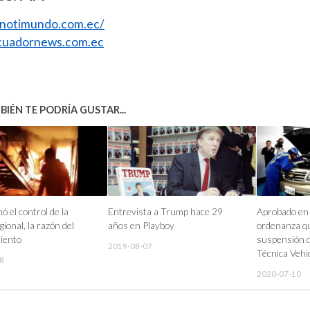
//notimundo.com.ec/
uadornews.com.ec
IÉN TE PODRÍA GUSTAR...
ó el control de la
Entrevista a Trump hace 29
Aprobado en
ional, la razón del
años en Playboy
ordenanza q
iento
suspensión d
2019-08-07
Técnica Vehi
8
2020-07-10