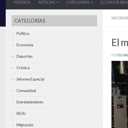
PORTADA
NOTICIAS
CATEGORIAS
ECUADOR NE
INFORME
CATEGORÍAS
Política
El m
Economía
POR
ECUA
Deportes
Crónica
Informe Especial
Comunidad
Entretenimiento
EEUU
Migración