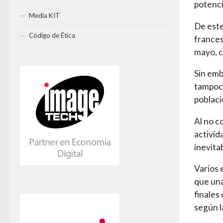
potenc
Media KIT
De este
Código de Ética
frances
mayo, c
Sin emb
tampoco
poblaci
Al no c
activid
inevita
Varios 
que una
finales
según l