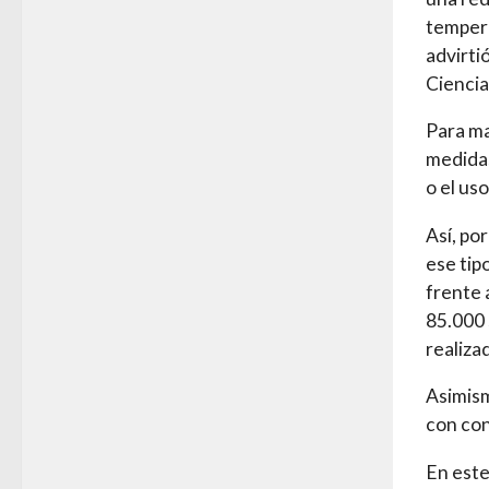
tempera
advirti
Ciencia
Para ma
medidas
o el uso
Así, po
ese tip
frente 
85.000 
realiza
Asimism
con con
En este