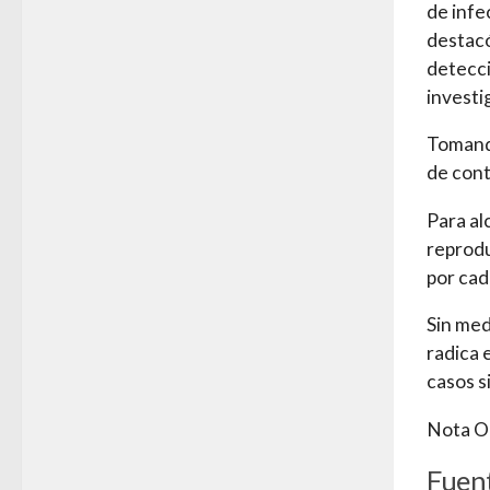
de infe
destacó
detecci
investi
Tomando
de cont
Para al
reprodu
por cad
Sin med
radica 
casos s
Nota Or
Fuen