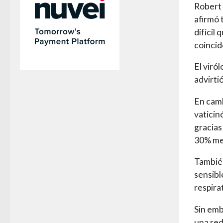
Robert 
afirmó 
difícil
coincid
El viró
advirti
En camb
vaticin
gracias
30% me
También
sensibl
respira
Sin emb
una red