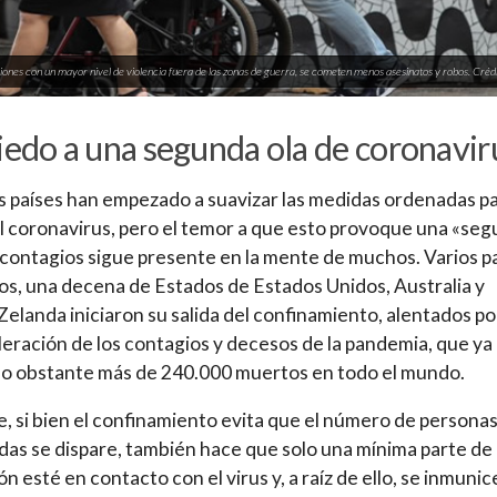
giones con un mayor nivel de violencia fuera de las zonas de guerra, se cometen menos asesinatos y robos. Créd
iedo a una segunda ola de coronavir
países han empezado a suavizar las medidas ordenadas p
el coronavirus, pero el temor a que esto provoque una «se
 contagios sigue presente en la mente de muchos. Varios p
s, una decena de Estados de Estados Unidos, Australia y
elanda iniciaron su salida del confinamiento, alentados po
eración de los contagios y decesos de la pandemia, que ya
o obstante más de 240.000 muertos en todo el mundo.
e, si bien el confinamiento evita que el número de persona
das se dispare, también hace que solo una mínima parte de 
ón esté en contacto con el virus y, a raíz de ello, se inmunic