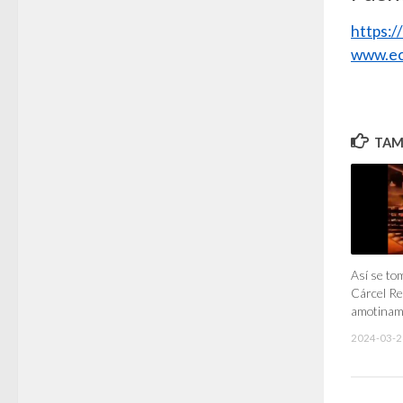
https:
www.ec
TAMB
Así se tom
Cárcel Reg
amotinam
2024-03-2