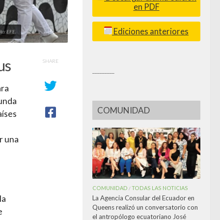
en PDF
Ediciones anteriores
ito: EFE.
us
SHARE
_________
ara
gunda
COMUNIDAD
aíses
r una
s
COMUNIDAD
TODAS LAS NOTICIAS
/
la
La Agencia Consular del Ecuador en
Queens realizó un conversatorio con
e
el antropólogo ecuatoriano José