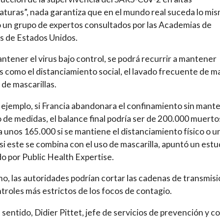
turas”, nada garantiza que en el mundo real suceda lo mis
ó un grupo de expertos consultados por las Academias de
s de Estados Unidos.
ntener el virus bajo control, se podrá recurrir a mantener
 como el distanciamiento social, el lavado frecuente de 
 de mascarillas.
r ejemplo, si Francia abandonara el confinamiento sin mant
o de medidas, el balance final podría ser de 200.000 muerto
a unos 165.000 si se mantiene el distanciamiento físico o u
si este se combina con el uso de mascarilla, apuntó un estu
do por Public Health Expertise.
o, las autoridades podrían cortar las cadenas de transmis
troles más estrictos de los focos de contagio.
 sentido, Didier Pittet, jefe de servicios de prevención y c