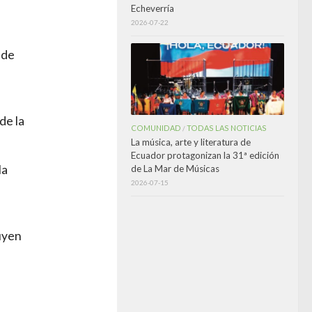
Echeverría
2026-07-22
 de
de la
COMUNIDAD
TODAS LAS NOTICIAS
/
La música, arte y literatura de
Ecuador protagonizan la 31ª edición
la
de La Mar de Músicas
2026-07-15
uyen
a