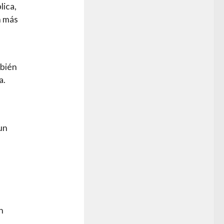
lica,
n más
mbién
a.
un
n