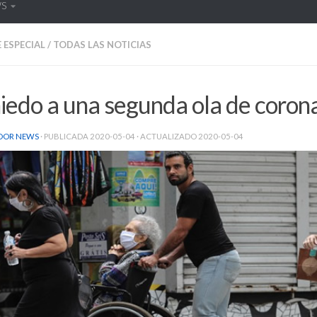
WS
 ESPECIAL
/
TODAS LAS NOTICIAS
iedo a una segunda ola de coron
DOR NEWS
· PUBLICADA
2020-05-04
· ACTUALIZADO
2020-05-04