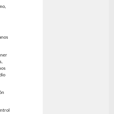
mo,
manos
ener
s,
nos
dio
ión
ontrol