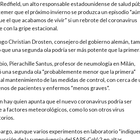
Redfield, un alto responsable estadounidense de salud púb
temer que el próximo invierno se produzca un episodio “aú
 que el que acabamos de vivir” si un rebrote del coronavirus
e con la gripe estacional.
logo Christian Drosten, consejero del gobierno alemán, ta
ó que una segunda ola podría ser más potente que la primer
io, Pierachille Santus, profesor de neumología en Milán,
ó una segunda ola “probablemente menor que la primera”
 al mantenimiento de las medidas de control, con cerca de 
nos de pacientes y enfermos “menos graves”.
 hay quien apunta que el nuevo coronavirus podría ser
e a factores meteorológicos, como lo son otros virus
torios.
argo, aunque varios experimentos en laboratorio “indique
ucción de la supervivencia del SARS-CoV-2 en altas