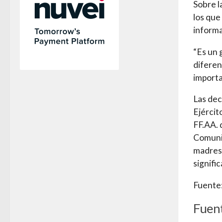
Sobre l
los que
informa
“Es un 
diferen
importa
Las dec
Ejércit
FF.AA. 
Comunic
madres,
signific
Fuente:
Fuent