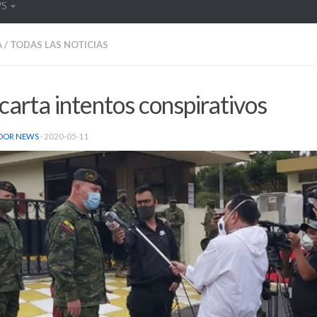
WS
A
/
TODAS LAS NOTICIAS
arta intentos conspirativos
DOR NEWS
·
2020-05-11