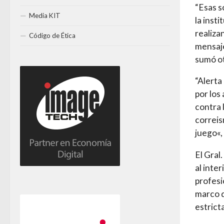
“Esas s
Media KIT
la inst
realiza
Código de Ética
mensaje
sumó ot
“Alerta
por los
contra 
correis
juego«,
El Gral
al inter
profesi
marco d
estrict