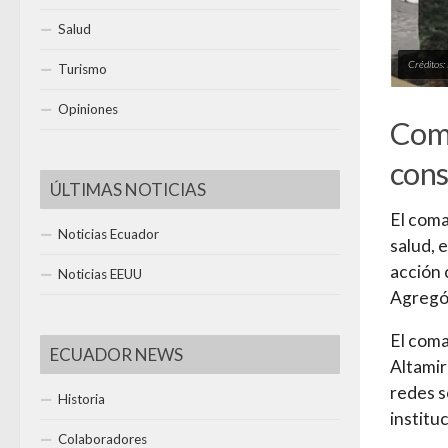
Salud
Créditos: 
Turismo
Opiniones
Coma
cons
ÚLTIMAS NOTICIAS
El coma
Noticias Ecuador
salud, 
acción 
Noticias EEUU
Agregó 
El coma
ECUADOR NEWS
Altamir
redes s
Historia
institu
Colaboradores