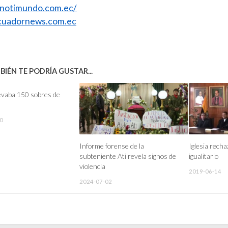
//notimundo.com.ec/
uadornews.com.ec
IÉN TE PODRÍA GUSTAR...
llevaba 150 sobres de
0
Informe forense de la
Iglesia rech
subteniente Ati revela signos de
igualitario
violencia
2019-06-14
2024-07-02