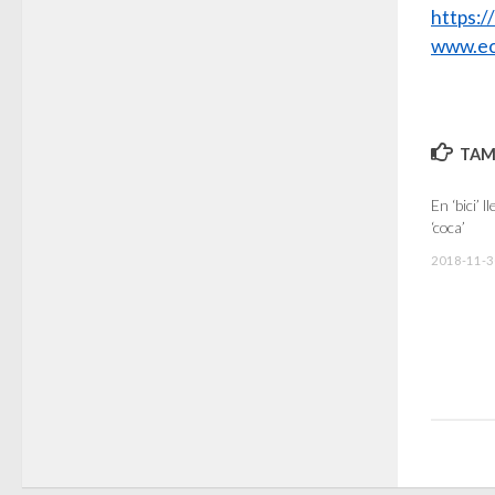
https:
www.ec
TAMB
En ‘bici’ 
‘coca’
2018-11-3