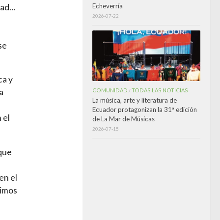
Echeverría
idad…
2026-07-22
se
ca y
COMUNIDAD
TODAS LAS NOTICIAS
a
/
La música, arte y literatura de
Ecuador protagonizan la 31ª edición
 el
de La Mar de Músicas
2026-07-15
rque
en el
limos