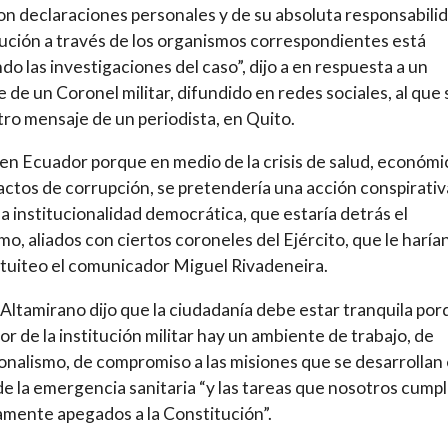
on declaraciones personales y de su absoluta responsabil
itución a través de los organismos correspondientes está
ndo las investigaciones del caso”, dijo a en respuesta a un
 de un Coronel militar, difundido en redes sociales, al que 
ro mensaje de un periodista, en Quito.
 en Ecuador porque en medio de la crisis de salud, económi
 actos de corrupción, se pretendería una acción conspirativ
la institucionalidad democrática, que estaría detrás el
mo, aliados con ciertos coroneles del Ejército, que le harían
 tuiteo el comunicador Miguel Rivadeneira.
. Altamirano dijo que la ciudadanía debe estar tranquila po
ior de la institución militar hay un ambiente de trabajo, de
onalismo, de compromiso a las misiones que se desarrollan 
e la emergencia sanitaria “y las tareas que nosotros cump
amente apegados a la Constitución”.