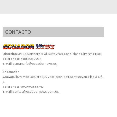
CONTACTO
Dirección:
34-18 Northern Blvd, Suite 2/6B, Long Island City, NY 11101
Teléfonos:
(718) 205-7014
semanario@ecuadornews.us
E-mail:
En Ecuador
Guayaquil:
Av. 9 de Octubre 109 y Malecón, Edif. Santistevan, Piso 3, Ofi.
1
Teléfonos:
+593 993683742
ventas@ecuadornews.com.ec
E-mail: