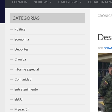
PORTADA
NOTICIAS
CATEGORIAS
ECUADOR NE
CRÓNIC
CATEGORÍAS
Política
Desc
Economía
POR
ECUA
Deportes
Crónica
Informe Especial
Comunidad
Entretenimiento
EEUU
Migración