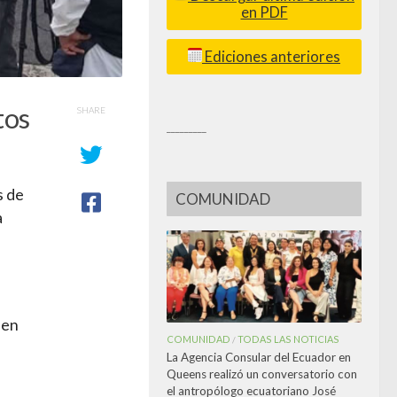
en PDF
Ediciones anteriores
tos
SHARE
_________
s de
COMUNIDAD
a
 en
COMUNIDAD
TODAS LAS NOTICIAS
/
La Agencia Consular del Ecuador en
Queens realizó un conversatorio con
el antropólogo ecuatoriano José