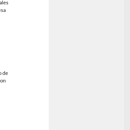
ales
esa
s
o de
son