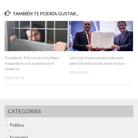
TAMBIÉN TE PODRÍA GUSTAR...
Traslado de ‘Fito’ a la cárcel La Roca
Julio José Prado cuestiona decisión
respondería a un acuerdo con el
sobre Decreto-Ley de zonas francas
Gobierno
2023-06-19
2023-08-14
CATEGORÍAS
Política
Economía