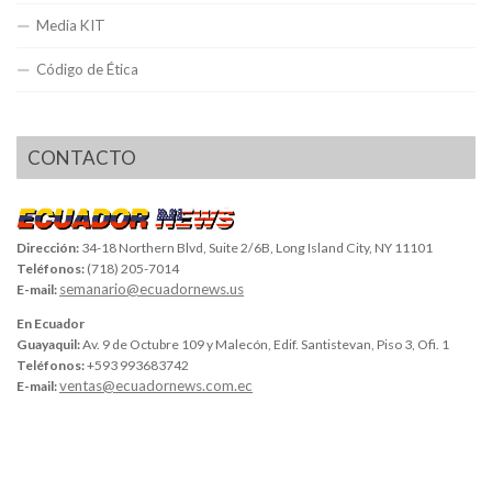
Media KIT
Código de Ética
CONTACTO
Dirección:
34-18 Northern Blvd, Suite 2/6B, Long Island City, NY 11101
Teléfonos:
(718) 205-7014
semanario@ecuadornews.us
E-mail:
En Ecuador
Guayaquil:
Av. 9 de Octubre 109 y Malecón, Edif. Santistevan, Piso 3, Ofi. 1
Teléfonos:
+593 993683742
ventas@ecuadornews.com.ec
E-mail: