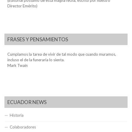
(Editorial póstumo de esta magna fecha, escrito por nuestro
Director Emérito)
FRASES Y PENSAMIENTOS
Cumplamos la tarea de vivir de tal modo que cuando muramos,
incluso el de la funeraria lo sienta.
Mark Twain
ECUADOR NEWS
Historia
Colaboradores