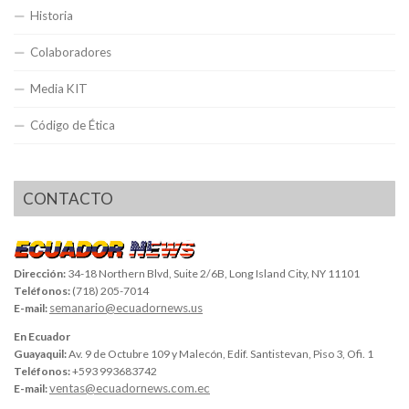
Historia
Colaboradores
Media KIT
Código de Ética
CONTACTO
Dirección:
34-18 Northern Blvd, Suite 2/6B, Long Island City, NY 11101
Teléfonos:
(718) 205-7014
semanario@ecuadornews.us
E-mail:
En Ecuador
Guayaquil:
Av. 9 de Octubre 109 y Malecón, Edif. Santistevan, Piso 3, Ofi. 1
Teléfonos:
+593 993683742
ventas@ecuadornews.com.ec
E-mail: