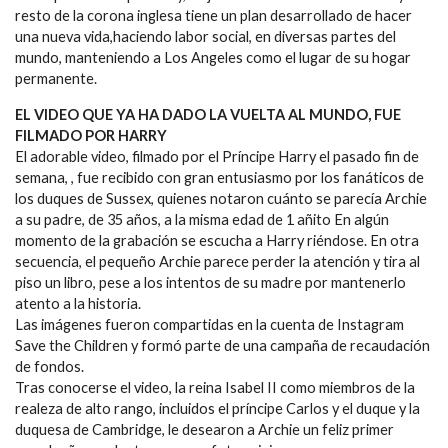
resto de la corona inglesa tiene un plan desarrollado de hacer
una nueva vida,haciendo labor social, en diversas partes del
mundo, manteniendo a Los Angeles como el lugar de su hogar
permanente.
EL VIDEO QUE YA HA DADO LA VUELTA AL MUNDO, FUE
FILMADO POR HARRY
El adorable video, filmado por el Príncipe Harry el pasado fin de
semana, , fue recibido con gran entusiasmo por los fanáticos de
los duques de Sussex, quienes notaron cuánto se parecía Archie
a su padre, de 35 años, a la misma edad de 1 añito En algún
momento de la grabación se escucha a Harry riéndose. En otra
secuencia, el pequeño Archie parece perder la atención y tira al
piso un libro, pese a los intentos de su madre por mantenerlo
atento a la historia.
Las imágenes fueron compartidas en la cuenta de Instagram
Save the Children y formó parte de una campaña de recaudación
de fondos.
Tras conocerse el video, la reina Isabel II como miembros de la
realeza de alto rango, incluidos el príncipe Carlos y el duque y la
duquesa de Cambridge, le desearon a Archie un feliz primer