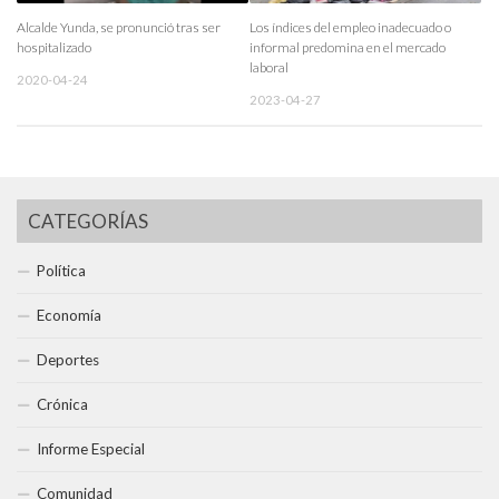
Alcalde Yunda, se pronunció tras ser
Los índices del empleo inadecuado o
hospitalizado
informal predomina en el mercado
laboral
2020-04-24
2023-04-27
CATEGORÍAS
Política
Economía
Deportes
Crónica
Informe Especial
Comunidad