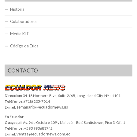
Historia
Colaboradores
Media KIT
Código de Ética
CONTACTO
Dirección:
34-18 Northern Blvd, Suite 2/6B, Long Island City, NY 11101
Teléfonos:
(718) 205-7014
semanario@ecuadornews.us
E-mail:
En Ecuador
Guayaquil:
Av. 9 de Octubre 109 y Malecón, Edif. Santistevan, Piso 3, Ofi. 1
Teléfonos:
+593 993683742
ventas@ecuadornews.com.ec
E-mail: