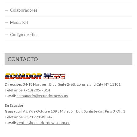
Colaboradores
Media KIT
Código de Ética
CONTACTO
Dirección:
34-18 Northern Blvd, Suite 2/6B, Long Island City, NY 11101
Teléfonos:
(718) 205-7014
semanario@ecuadornews.us
E-mail:
En Ecuador
Guayaquil:
Av. 9 de Octubre 109 y Malecón, Edif. Santistevan, Piso 3, Ofi. 1
Teléfonos:
+593 993683742
ventas@ecuadornews.com.ec
E-mail: