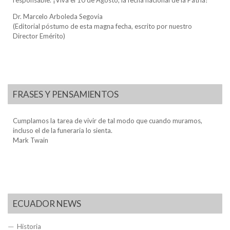
responsable. ¡Viva el 10 de Agosto, la fecha nacional de la Patria!
Dr. Marcelo Arboleda Segovia
(Editorial póstumo de esta magna fecha, escrito por nuestro
Director Emérito)
FRASES Y PENSAMIENTOS
Cumplamos la tarea de vivir de tal modo que cuando muramos,
incluso el de la funeraria lo sienta.
Mark Twain
ECUADOR NEWS
Historia