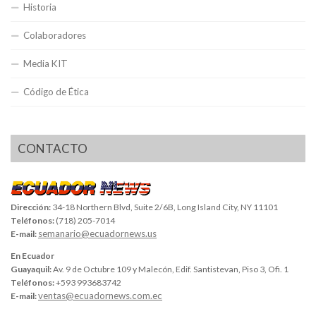
Historia
Colaboradores
Media KIT
Código de Ética
CONTACTO
Dirección:
34-18 Northern Blvd, Suite 2/6B, Long Island City, NY 11101
Teléfonos:
(718) 205-7014
semanario@ecuadornews.us
E-mail:
En Ecuador
Guayaquil:
Av. 9 de Octubre 109 y Malecón, Edif. Santistevan, Piso 3, Ofi. 1
Teléfonos:
+593 993683742
ventas@ecuadornews.com.ec
E-mail: