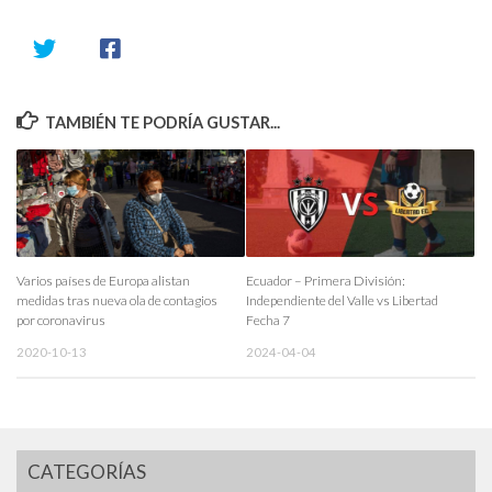
TAMBIÉN TE PODRÍA GUSTAR...
Varios países de Europa alistan
Ecuador – Primera División:
medidas tras nueva ola de contagios
Independiente del Valle vs Libertad
por coronavirus
Fecha 7
2020-10-13
2024-04-04
CATEGORÍAS