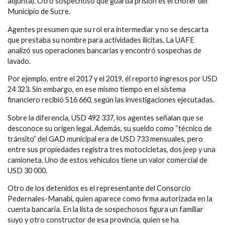
adjunta). Otro sospechoso que guarda prisión es el chofer del
Municipio de Sucre.
Agentes presumen que su rol era intermediar y no se descarta
que prestaba su nombre para actividades ilícitas. La UAFE
analizó sus operaciones bancarias y encontró sospechas de
lavado.
Por ejemplo, entre el 2017 y el 2019, él reportó ingresos por USD
24 323. Sin embargo, en ese mismo tiempo en el sistema
financiero recibió 516 660, según las investigaciones ejecutadas.
Sobre la diferencia, USD 492 337, los agentes señalan que se
desconoce su origen legal. Además, su sueldo como “técnico de
tránsito” del GAD municipal era de USD 733 mensuales, pero
entre sus propiedades registra tres motocicletas, dos jeep y una
camioneta. Uno de estos vehículos tiene un valor comercial de
USD 30 000.
Otro de los detenidos es el representante del Consorcio
Pedernales-Manabí, quien aparece como firma autorizada en la
cuenta bancaria. En la lista de sospechosos figura un familiar
suyo y otro constructor de esa provincia, quien se ha