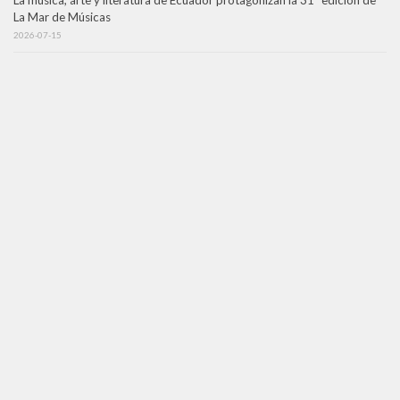
La música, arte y literatura de Ecuador protagonizan la 31ª edición de
La Mar de Músicas
2026-07-15