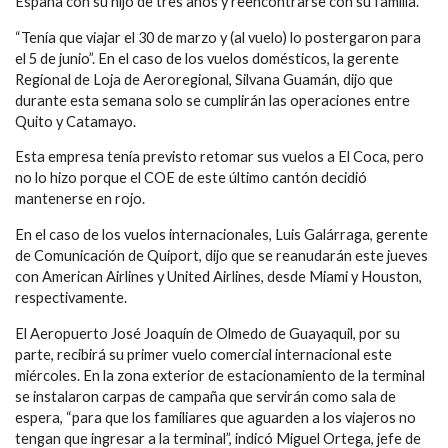
España con su hijo de tres años y reencontrarse con su familia.
“Tenía que viajar el 30 de marzo y (al vuelo) lo postergaron para
el 5 de junio”. En el caso de los vuelos domésticos, la gerente
Regional de Loja de Aeroregional, Silvana Guamán, dijo que
durante esta semana solo se cumplirán las operaciones entre
Quito y Catamayo.
Esta empresa tenía previsto retomar sus vuelos a El Coca, pero
no lo hizo porque el COE de este último cantón decidió
mantenerse en rojo.
En el caso de los vuelos internacionales, Luis Galárraga, gerente
de Comunicación de Quiport, dijo que se reanudarán este jueves
con American Airlines y United Airlines, desde Miami y Houston,
respectivamente.
El Aeropuerto José Joaquín de Olmedo de Guayaquil, por su
parte, recibirá su primer vuelo comercial internacional este
miércoles. En la zona exterior de estacionamiento de la terminal
se instalaron carpas de campaña que servirán como sala de
espera, “para que los familiares que aguarden a los viajeros no
tengan que ingresar a la terminal”, indicó Miguel Ortega, jefe de