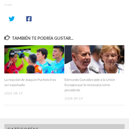
SHARE
TAMBIÉN TE PODRÍA GUSTAR...
La reacción de Joaquín Pucheta tras
Edmundo González pide a la Unión
ser expulsado
Europea que lo reconozca como
presidente
2021-04-19
2024-09-19