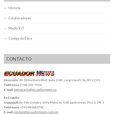
Historia
Colaboradores
Media KIT
Código de Ética
CONTACTO
Dirección:
34-18 Northern Blvd, Suite 2/6B, Long Island City, NY 11101
Teléfonos:
(718) 205-7014
semanario@ecuadornews.us
E-mail:
En Ecuador
Guayaquil:
Av. 9 de Octubre 109 y Malecón, Edif. Santistevan, Piso 3, Ofi. 1
Teléfonos:
+593 993683742
ventas@ecuadornews.com.ec
E-mail: