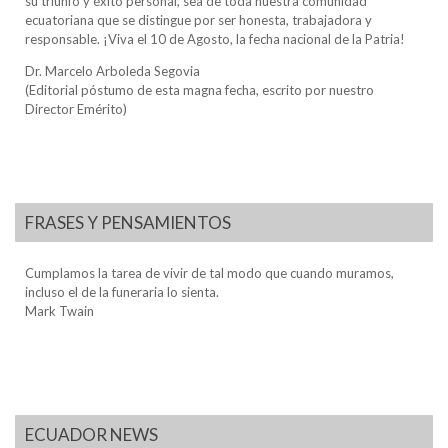
su triunfo y éxito personal, sea de toda nuestra comunidad
ecuatoriana que se distingue por ser honesta, trabajadora y
responsable. ¡Viva el 10 de Agosto, la fecha nacional de la Patria!
Dr. Marcelo Arboleda Segovia
(Editorial póstumo de esta magna fecha, escrito por nuestro
Director Emérito)
FRASES Y PENSAMIENTOS
Cumplamos la tarea de vivir de tal modo que cuando muramos,
incluso el de la funeraria lo sienta.
Mark Twain
ECUADOR NEWS