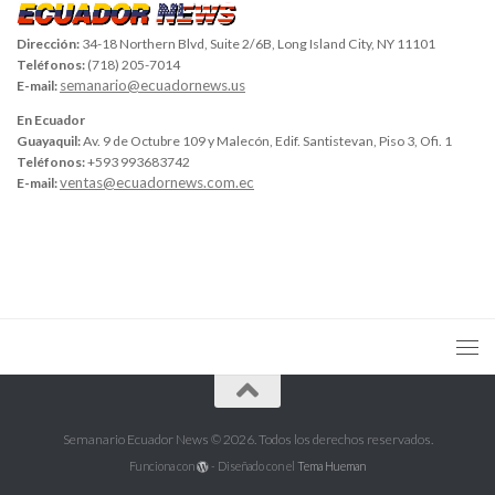
Dirección:
34-18 Northern Blvd, Suite 2/6B, Long Island City, NY 11101
Teléfonos:
(718) 205-7014
semanario@ecuadornews.us
E-mail:
En Ecuador
Guayaquil:
Av. 9 de Octubre 109 y Malecón, Edif. Santistevan, Piso 3, Ofi. 1
Teléfonos:
+593 993683742
ventas@ecuadornews.com.ec
E-mail:
Semanario Ecuador News © 2026. Todos los derechos reservados.
Funciona con
- Diseñado con el
Tema Hueman