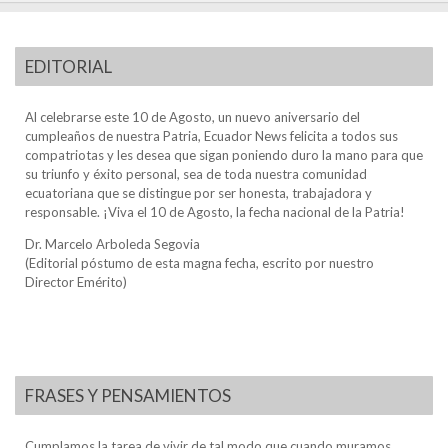
EDITORIAL
Al celebrarse este 10 de Agosto, un nuevo aniversario del
cumpleaños de nuestra Patria, Ecuador News felicita a todos sus
compatriotas y les desea que sigan poniendo duro la mano para que
su triunfo y éxito personal, sea de toda nuestra comunidad
ecuatoriana que se distingue por ser honesta, trabajadora y
responsable. ¡Viva el 10 de Agosto, la fecha nacional de la Patria!
Dr. Marcelo Arboleda Segovia
(Editorial póstumo de esta magna fecha, escrito por nuestro
Director Emérito)
FRASES Y PENSAMIENTOS
Cumplamos la tarea de vivir de tal modo que cuando muramos,