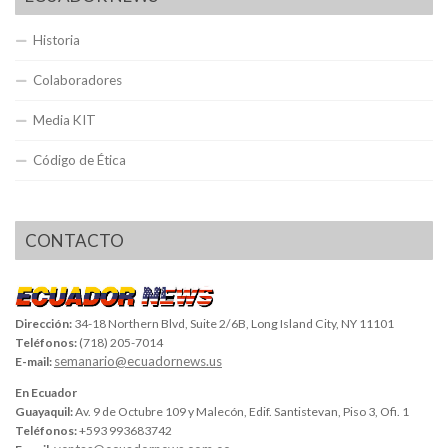
Historia
Colaboradores
Media KIT
Código de Ética
CONTACTO
Dirección:
34-18 Northern Blvd, Suite 2/6B, Long Island City, NY 11101
Teléfonos:
(718) 205-7014
semanario@ecuadornews.us
E-mail:
En Ecuador
Guayaquil:
Av. 9 de Octubre 109 y Malecón, Edif. Santistevan, Piso 3, Ofi. 1
Teléfonos:
+593 993683742