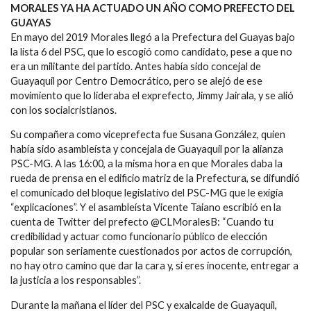
MORALES YA HA ACTUADO UN AÑO COMO PREFECTO DEL
GUAYAS
En mayo del 2019 Morales llegó a la Prefectura del Guayas bajo
la lista 6 del PSC, que lo escogió como candidato, pese a que no
era un militante del partido. Antes había sido concejal de
Guayaquil por Centro Democrático, pero se alejó de ese
movimiento que lo lideraba el exprefecto, Jimmy Jairala, y se alió
con los socialcristianos.
Su compañera como viceprefecta fue Susana González, quien
había sido asambleísta y concejala de Guayaquil por la alianza
PSC-MG. A las 16:00, a la misma hora en que Morales daba la
rueda de prensa en el edificio matriz de la Prefectura, se difundió
el comunicado del bloque legislativo del PSC-MG que le exigía
“explicaciones”. Y el asambleísta Vicente Taiano escribió en la
cuenta de Twitter del prefecto @CLMoralesB: “Cuando tu
credibilidad y actuar como funcionario público de elección
popular son seriamente cuestionados por actos de corrupción,
no hay otro camino que dar la cara y, si eres inocente, entregar a
la justicia a los responsables”.
Durante la mañana el líder del PSC y exalcalde de Guayaquil,