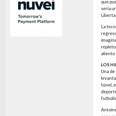
que pue
sería u
Liberta
La tecno
regreso
imagina
repleto
aliento
LOS H
Una de 
levanta
túnel, 
deporte
futboli
Antoin