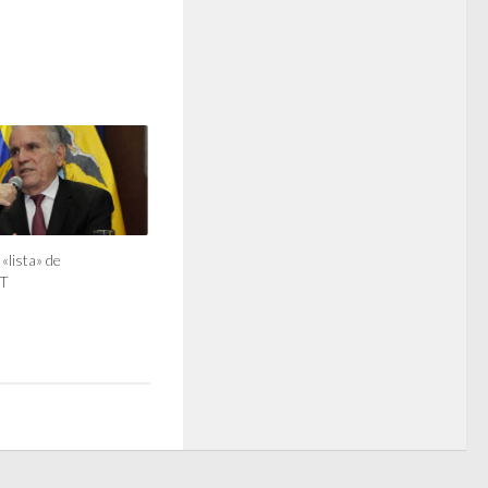
«lista» de
T