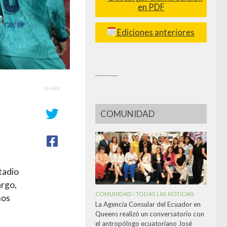
en PDF
Ediciones anteriores
_________
SHARE
COMUNIDAD
tadio
argo,
COMUNIDAD
TODAS LAS NOTICIAS
/
nos
La Agencia Consular del Ecuador en
Queens realizó un conversatorio con
el antropólogo ecuatoriano José