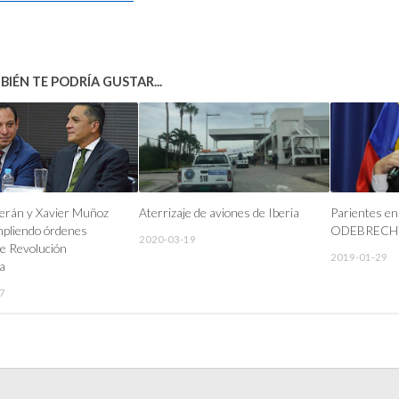
IÉN TE PODRÍA GUSTAR...
erán y Xavier Muñoz
Aterrizaje de aviones de Iberia
Parientes en 
mpliendo órdenes
ODEBRECH
2020-03-19
de Revolución
2019-01-29
a
7