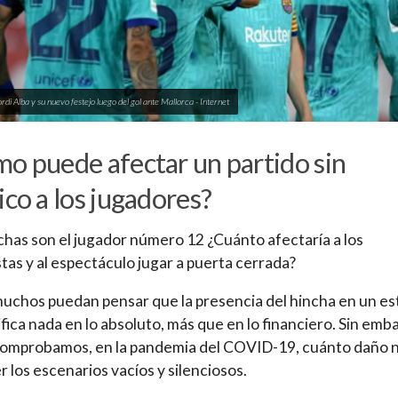
rdi Alba y su nuevo festejo luego del gol ante Mallorca - Internet
o puede afectar un partido sin
ico a los jugadores?
chas son el jugador número 12 ¿Cuánto afectaría a los
stas y al espectáculo jugar a puerta cerrada?
uchos puedan pensar que la presencia del hincha en un es
ifica nada en lo absoluto, más que en lo financiero. Sin emb
comprobamos, en la pandemia del COVID-19, cuánto daño 
r los escenarios vacíos y silenciosos.