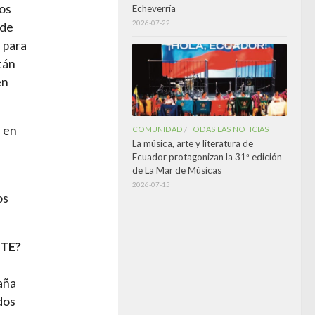
os
Echeverría
2026-07-22
 de
 para
tán
en
s en
COMUNIDAD
TODAS LAS NOTICIAS
/
La música, arte y literatura de
Ecuador protagonizan la 31ª edición
de La Mar de Músicas
2026-07-15
os
NTE?
aña
dos