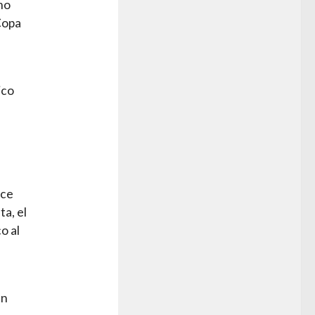
mo
 Copa
ico
l
ace
ta, el
o al
un