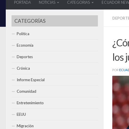
PORTADA
NOTICIAS
CATEGORIAS
ECUADOR NE
DEPORT
CATEGORÍAS
Política
¿Cóm
Economía
los 
Deportes
Crónica
POR
ECUA
Informe Especial
Comunidad
Entretenimiento
EEUU
Migración