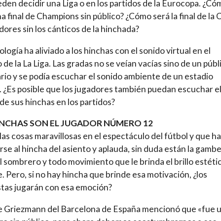
den decidir una Liga o en los partidos de la Eurocopa. ¿Có
na final de Champions sin público? ¿Cómo será la final de la
dores sin los cánticos de la hinchada?
logía ha aliviado a los hinchas con el sonido virtual en el
 de la La Liga. Las gradas no se veían vacías sino de un públ
rio y se podía escuchar el sonido ambiente de un estadio
. ¿Es posible que los jugadores también puedan escuchar e
 de sus hinchas en los partidos?
INCHAS SON EL JUGADOR NÚMERO 12
las cosas maravillosas en el espectáculo del fútbol y que h
rse al hincha del asiento y aplauda, sin duda están la gambe
el sombrero y todo movimiento que le brinda el brillo estétic
. Pero, si no hay hincha que brinde esa motivación, ¿los
stas jugarán con esa emoción?
e Griezmann del Barcelona de España mencionó que «fue 