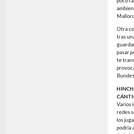
poco ra
ambient
Mallorc
Otra co
tras un
guardam
pasar p
te tran
provoca 
Bundesl
HINCH
CÁNTI
Varios 
redes s
los jug
podría a