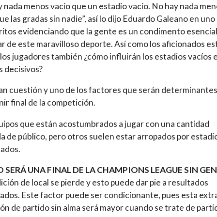
 nada menos vacío que un estadio vacío. No hay nada men
e las gradas sin nadie”, así lo dijo Eduardo Galeano en uno
ritos evidenciando que la gente es un condimento esencial
ar de este maravilloso deporte. Así como los aficionados es
, los jugadores también ¿cómo influirán los estadios vacíos 
s decisivos?
ran cuestión y uno de los factores que serán determinante
nir final de la competición.
ipos que están acostumbrados a jugar con una cantidad
a de público, pero otros suelen estar arropados por estadi
tados.
 SERÁ UNA FINAL DE LA CHAMPIONS LEAGUE SIN GE
ición de local se pierde y esto puede dar pie a resultados
ados. Este factor puede ser condicionante, pues esta extr
ón de partido sin alma será mayor cuando se trate de parti