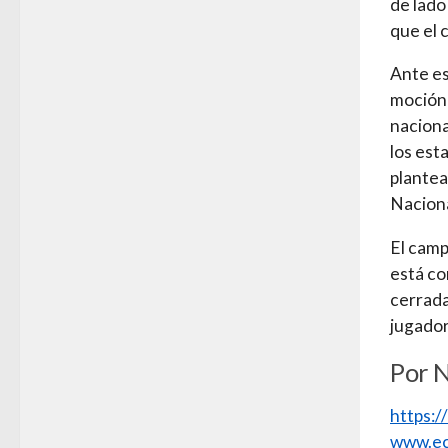
de lado
que el 
Ante es
moción 
naciona
los est
plantea
Naciona
El camp
está co
cerrada
jugador
Por N
https:
www.ec