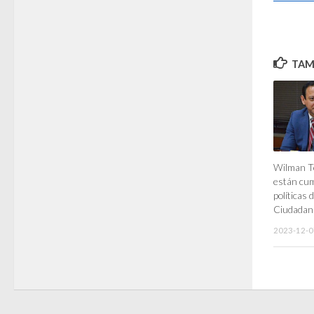
TAMB
Wilman T
están cu
políticas 
Ciudadan
2023-12-0