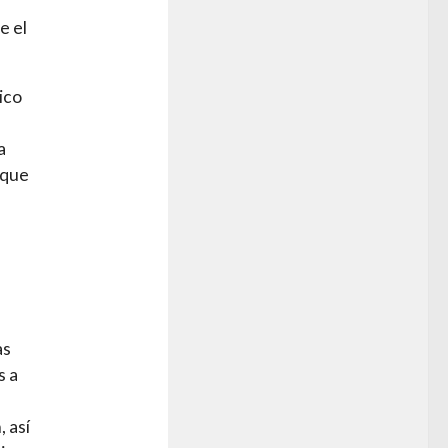
e el
ico
a
 que
as
s a
, así