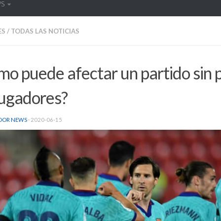
WS
ES
/
TODAS LAS NOTICIAS
o puede afectar un partido sin p
jugadores?
DOR NEWS
·
2020-06-15