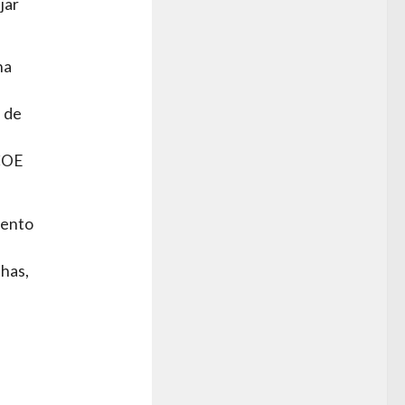
jar
na
s de
 COE
mento
chas,