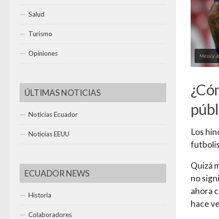
Salud
Turismo
Opiniones
Messi y Jo
¿Cóm
ÚLTIMAS NOTICIAS
públ
Noticias Ecuador
Los hin
Noticias EEUU
futboli
Quizá m
ECUADOR NEWS
no sign
ahora 
Historia
hace ve
Colaboradores