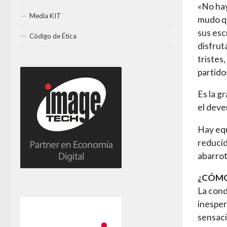
«No hay
Media KIT
mudo qu
sus esc
Código de Ética
disfrut
tristes
partido
Es la g
el deve
Hay equ
reducid
abarro
¿CÓMO
La cond
inesper
sensaci