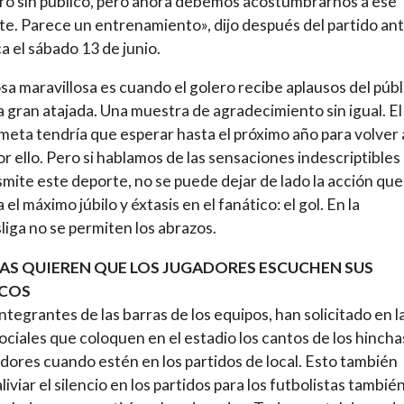
ro sin público, pero ahora debemos acostumbrarnos a ese
e. Parece un entrenamiento», dijo después del partido ant
a el sábado 13 de junio.
sa maravillosa es cuando el golero recibe aplausos del públ
a gran atajada. Una muestra de agradecimiento sin igual. El
eta tendría que esperar hasta el próximo año para volver 
or ello. Pero si hablamos de las sensaciones indescriptibles
smite este deporte, no se puede dejar de lado la acción que
el máximo júbilo y éxtasis en el fanático: el gol. En la
iga no se permiten los abrazos.
AS QUIEREN QUE LOS JUGADORES ESCUCHEN SUS
COS
integrantes de las barras de los equipos, han solicitado en l
ociales que coloquen en el estadio los cantos de los hincha
adores cuando estén en los partidos de local. Esto también
liviar el silencio en los partidos para los futbolistas también