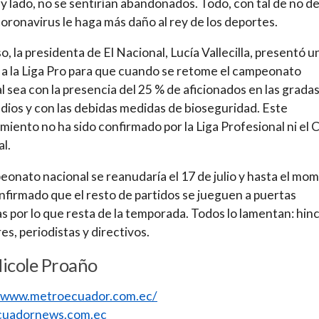
 y lado, no se sentirían abandonados. Todo, con tal de no de
coronavirus le haga más daño al rey de los deportes.
o, la presidenta de El Nacional, Lucía Vallecilla, presentó u
a la Liga Pro para que cuando se retome el campeonato
l sea con la presencia del 25 % de aficionados en las grada
adios y con las debidas medidas de bioseguridad. Este
miento no ha sido confirmado por la Liga Profesional ni el
l.
eonato nacional se reanudaría el 17 de julio y hasta el mo
nfirmado que el resto de partidos se jueguen a puertas
s por lo que resta de la temporada. Todos lo lamentan: hin
es, periodistas y directivos.
icole Proaño
//www.metroecuador.com.ec/
uadornews.com.ec