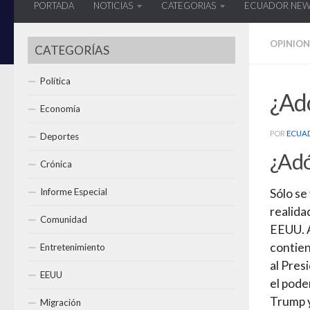
PORTADA
NOTICIAS
CATEGORIAS
ECUADOR NE
OPINION
CATEGORÍAS
Política
¿Adó
Economía
POR
ECUA
Deportes
¿Adó
Crónica
Informe Especial
Sólo se
realida
Comunidad
EEUU. A
contien
Entretenimiento
al Pres
EEUU
el pode
Trump y
Migración