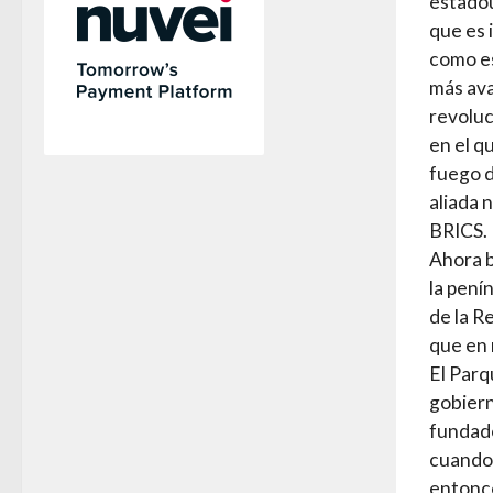
estadou
que es 
como es
más ava
revoluc
en el q
fuego d
aliada 
BRICS.
Ahora b
la pení
de la R
que en 
El Parq
gobiern
fundado
cuando 
entonce