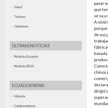
pasar e
Salud
que ten
se va a
Turismo
A nivel 
Opiniones
porque 
de sus 
trabaja
ÚLTIMAS NOTICIAS
fábrica
basada 
Noticias Ecuador
produce
Como l
Noticias EEUU
chinos 
comerci
declara
ECUADOR NEWS
dirigió
Historia
superan
mundial
Colaboradores