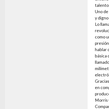
talento
Uno de 
y digno
Lo llam
revoluc
como un
presión
hablar 
básica 
llamado
milímet
electró
Gracias
en comp
produce
Morris
Company