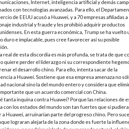
unicaciones, Internet, inteligencia artificial y demás cam
nados con tecnologías avanzadas. Para ello, el Departame
rcio de EEUU acusó a Huawei, y a 70 empresas afiliadas a e
onaje industrial y fraude y les prohibió adquirir productos
nidenses. En esta guerra económica, Trump se ha vuelto 
 duro e implacable, pues cree favorecer así su posible
ión.
a real de esta discordia es más profunda, se trata de que 
 quiere perder el liderazgo ni su correspondiente hegemo
renar el desarrollo chino. Para ello, intenta sacar de la
ncia a Huawei. Sostiene que esa empresa amenaza no sól
ad nacional sino la del mundo entero y considera que elimi
importante que un acuerdo comercial con China.
é tanta inquina contra Huawei? Porque las relaciones de e
 con los estados del mundo son tan fuertes que si pudier
r a Huawei, arruinarían parte del progreso chino. Pero suc
que lograran alejarla de la zona donde es fuerte la influen