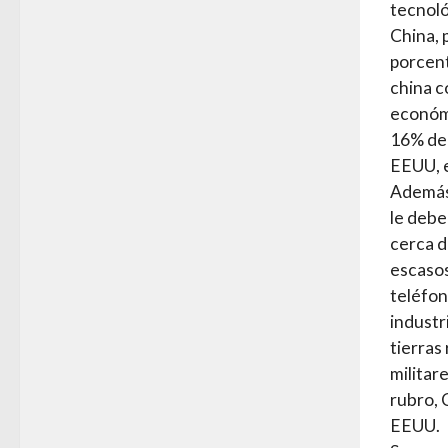
tecnoló
China, 
porcent
china c
económi
16% del
EEUU, e
Además,
le debe
cerca d
escasos
teléfon
industr
tierras
militar
rubro, 
EEUU.