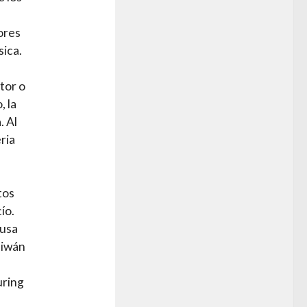
ores
sica.
tor o
, la
. Al
ria
tos
ío.
 usa
aiwán
uring