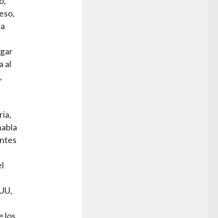
o,
eso,
la
ugar
a al
,
ria,
habla
entes
el
EUU,
e los