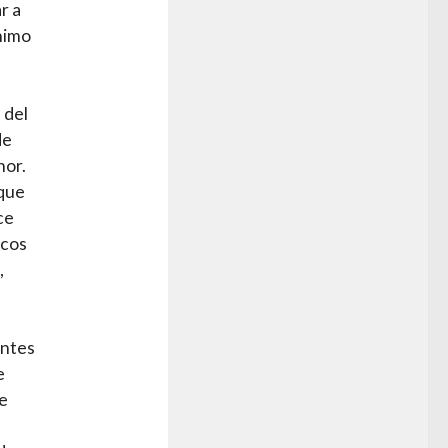
r a
nimo
a
 del
de
nor.
 que
ce
icos
,
entes
e
de