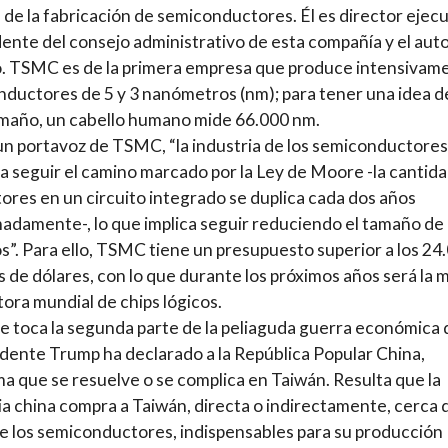
 de la fabricación de semiconductores. Él es director ejec
dente del consejo administrativo de esta compañía y el aut
o. TSMC es de la primera empresa que produce intensivam
ductores de 5 y 3 nanómetros (nm); para tener una idea d
maño, un cabello humano mide 66.000 nm.
n portavoz de TSMC, “la industria de los semiconductores
a seguir el camino marcado por la Ley de Moore -la cantid
tores en un circuito integrado se duplica cada dos años
adamente-, lo que implica seguir reduciendo el tamaño de 
os”. Para ello, TSMC tiene un presupuesto superior a los 24
s de dólares, con lo que durante los próximos años será la 
ora mundial de chips lógicos.
se toca la segunda parte de la peliaguda guerra económica
idente Trump ha declarado a la República Popular China,
a que se resuelve o se complica en Taiwán. Resulta que la
ia china compra a Taiwán, directa o indirectamente, cerca d
e los semiconductores, indispensables para su producción