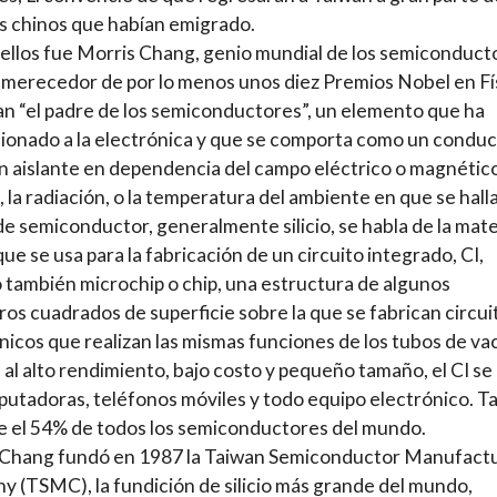
s chinos que habían emigrado.
ellos fue Morris Chang, genio mundial de los semiconduct
 merecedor de por lo menos unos diez Premios Nobel en Fí
an “el padre de los semiconductores”, un elemento que ha
ionado a la electrónica y que se comporta como un conduc
 aislante en dependencia del campo eléctrico o magnético
, la radiación, o la temperatura del ambiente en que se halla
de semiconductor, generalmente silicio, se habla de la mate
que se usa para la fabricación de un circuito integrado, CI,
 también microchip o chip, una estructura de algunos
ros cuadrados de superficie sobre la que se fabrican circui
nicos que realizan las mismas funciones de los tubos de vac
 al alto rendimiento, bajo costo y pequeño tamaño, el CI se
utadoras, teléfonos móviles y todo equipo electrónico. T
 el 54% de todos los semiconductores del mundo.
 Chang fundó en 1987 la Taiwan Semiconductor Manufact
 (TSMC), la fundición de silicio más grande del mundo,