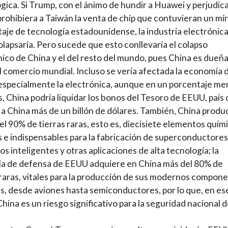
gica. Si Trump, con el ánimo de hundir a Huawei y perjudica
prohibiera a Taiwán la venta de chip que contuvieran un mí
aje de tecnología estadounidense, la industria electrónic
olapsaría. Pero sucede que esto conllevaría el colapso
co de China y el del resto del mundo, pues China es dueña
 comercio mundial. Incluso se vería afectada la economía 
specialmente la electrónica, aunque en un porcentaje me
 China podría liquidar los bonos del Tesoro de EEUU, país
 a China más de un billón de dólares. También, China produ
el 90% de tierras raras, esto es, diecisiete elementos quím
 e indispensables para la fabricación de superconductores
os inteligentes y otras aplicaciones de alta tecnología; la
ia de defensa de EEUU adquiere en China más del 80% de
 raras, vitales para la producción de sus modernos compon
es, desde aviones hasta semiconductores, por lo que, en es
China es un riesgo significativo para la seguridad nacional 