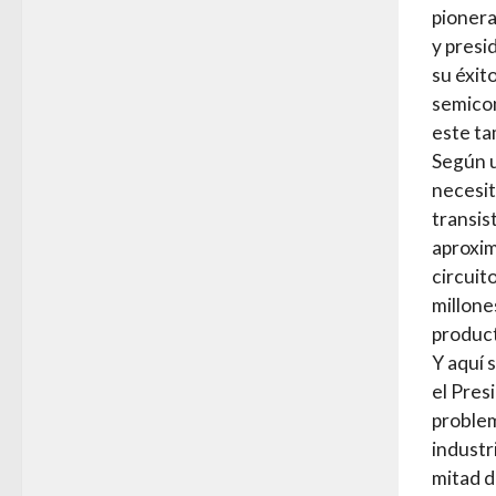
pionera
y presi
su éxit
semicon
este ta
Según u
necesit
transis
aproxim
circuit
millone
product
Y aquí 
el Pres
problem
industr
mitad d