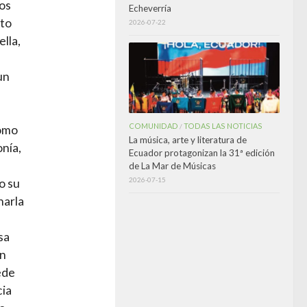
pos
Echeverría
nto
2026-07-22
lla,
un
COMUNIDAD
TODAS LAS NOTICIAS
/
como
La música, arte y literatura de
nía,
Ecuador protagonizan la 31ª edición
de La Mar de Músicas
2026-07-15
o su
narla
sa
an
ede
cia