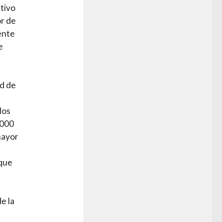
utivo
or de
ente
e
ad de
los
.000
mayor
 que
e la