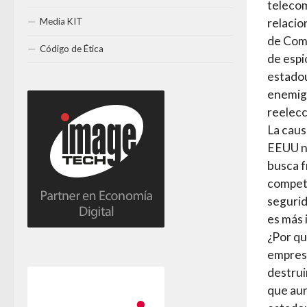
telecom
Media KIT
relacio
de Come
Código de Ética
de espi
estadou
enemigo
reelecc
La caus
EEUU no
busca f
compete
segurid
es más 
¿Por qu
empresa
destrui
que aun