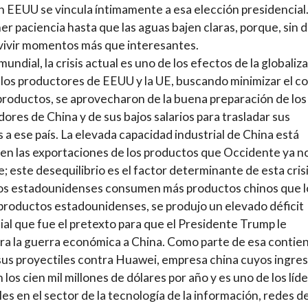
n EEUU se vincula íntimamente a esa elección presidencial
er paciencia hasta que las aguas bajen claras, porque, sin 
 vivir momentos más que interesantes.
mundial, la crisis actual es uno de los efectos de la globaliz
los productores de EEUU y la UE, buscando minimizar el c
productos, se aprovecharon de la buena preparación de los
dores de China y de sus bajos salarios para trasladar sus
s a ese país. La elevada capacidad industrial de China está
en las exportaciones de los productos que Occidente ya n
; este desequilibrio es el factor determinante de esta crisi
os estadounidenses consumen más productos chinos que l
productos estadounidenses, se produjo un elevado déficit
al que fue el pretexto para que el Presidente Trump le
ra la guerra económica a China. Como parte de esa contie
 sus proyectiles contra Huawei, empresa china cuyos ingre
 los cien mil millones de dólares por año y es uno de los líd
es en el sector de la tecnología de la información, redes d