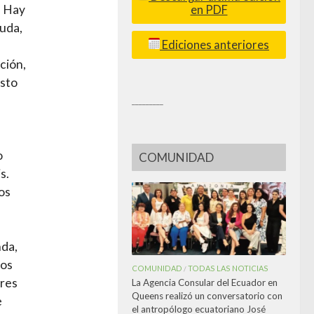
. Hay
en PDF
duda,
Ediciones anteriores
ación,
osto
_________
o
COMUNIDAD
s.
os
nda,
sos
COMUNIDAD
TODAS LAS NOTICIAS
/
eres
La Agencia Consular del Ecuador en
Queens realizó un conversatorio con
e
el antropólogo ecuatoriano José