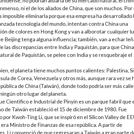
nidense, no podrían aislarla de su mercado natural, el chin
inmenso, ni el de los aliados de China, que son muchos. Por 
 imposible eliminarla porque esa empresa ha desarrollado 
nzada tecnología del mundo, intentan contra China una
ión de colores en Hong Kong y van a alborotar cualquier l
ue Beijing tenga alguna influencia; también, van a echar leñ
e las discrepancias entre India y Paquistán, para que China
natural de Paquistán, se pelee con India y se resquebraje el
ien, el planeta tiene muchos puntos calientes: Palestina, Si
nsula de Corea, Venezuela y otros más, aunque rara vez se 
epública de China (Taiwán), donde todo podría ser más cali
ningún otro lugar del planeta.
ue Científico e Industrial de Pinyin es un parque fabril que 
o de Taiwán estableció el 15 de diciembre de 1980. Fue
 por Kwoh-Ting Li, que se inspiró en el Silicon Valley de E
era Ministro de Finanzas de esa república. A partir de
s, Li convenció de que regresaran a Taiwán a gran parte d