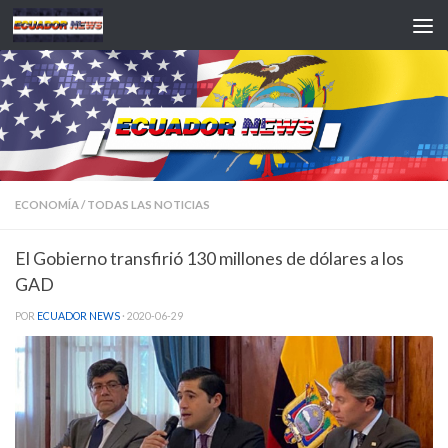
Saltar al contenido
ECONOMÍA
/
TODAS LAS NOTICIAS
El Gobierno transfirió 130 millones de dólares a los
GAD
POR
ECUADOR NEWS
·
2020-06-29