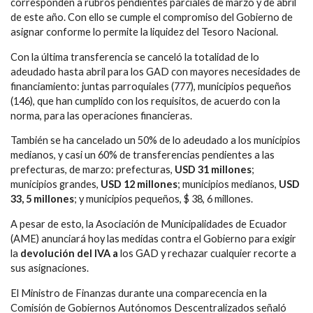
corresponden a rubros pendientes parciales de marzo y de abril
de este año. Con ello se cumple el compromiso del Gobierno de
asignar conforme lo permite la liquidez del Tesoro Nacional.
Con la última transferencia se canceló la totalidad de lo
adeudado hasta abril para los
GAD con mayores necesidades de
financiamiento: juntas parroquiales (777), municipios pequeños
(146), que han cumplido con los requisitos, de acuerdo con la
norma, para las operaciones financieras.
También se ha cancelado un 50% de lo adeudado a los municipios
medianos, y casi un 60% de transferencias pendientes a las
prefecturas, de marzo: prefecturas,
USD 31 millones
;
municipios grandes,
USD 12 millones
; municipios medianos,
USD
33, 5 millones
; y municipios pequeños, $ 38, 6 millones.
A pesar de esto, la Asociación de Municipalidades de Ecuador
(AME) anunciará hoy las medidas contra el Gobierno para exigir
la
devolución del IVA a
los GAD y rechazar cualquier recorte a
sus asignaciones.
El Ministro de Finanzas durante una comparecencia en la
Comisión de Gobiernos Autónomos Descentralizados señaló