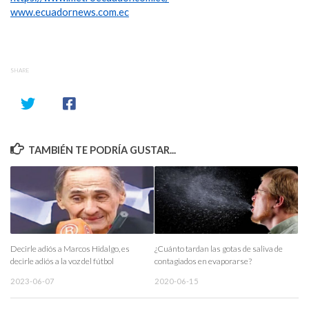
www.ecuadornews.com.ec
SHARE
TAMBIÉN TE PODRÍA GUSTAR...
Decirle adiós a Marcos Hidalgo, es
¿Cuánto tardan las gotas de saliva de
decirle adiós a la voz del fútbol
contagiados en evaporarse?
2023-06-07
2020-06-15