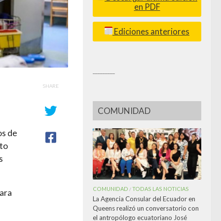
en PDF
Ediciones anteriores
_________
SHARE
COMUNIDAD
os de
nto
s
COMUNIDAD
TODAS LAS NOTICIAS
/
para
La Agencia Consular del Ecuador en
Queens realizó un conversatorio con
el antropólogo ecuatoriano José