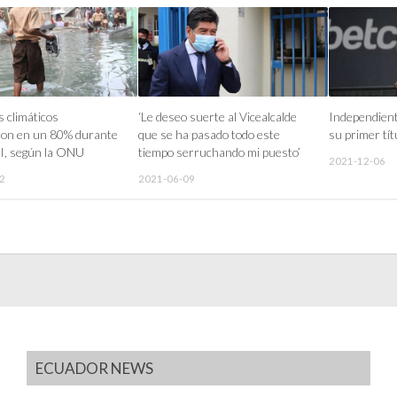
 climáticos
‘Le deseo suerte al Vicealcalde
Independiente
on en un 80% durante
que se ha pasado todo este
su primer tí
XXI, según la ONU
tiempo serruchando mi puesto’
2021-12-06
2
2021-06-09
ECUADOR NEWS