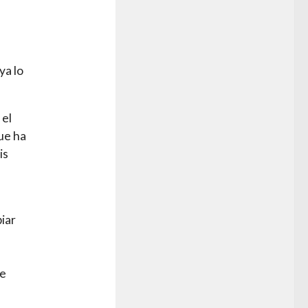
ya lo
 el
ue ha
is
iar
ue