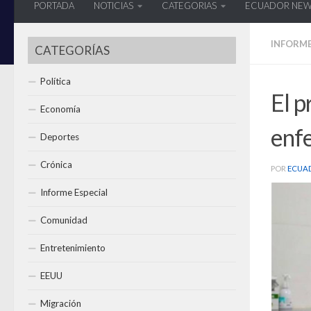
PORTADA
NOTICIAS
CATEGORIAS
ECUADOR NE
INFORME
CATEGORÍAS
Política
El p
Economía
enf
Deportes
Crónica
POR
ECUA
Informe Especial
Comunidad
Entretenimiento
EEUU
Migración