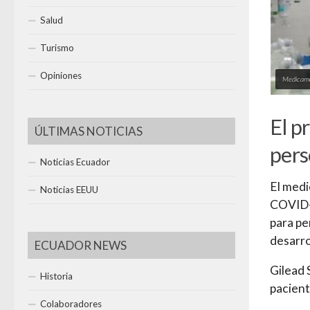
Salud
Turismo
Opiniones
Medicamen
El p
ÚLTIMAS NOTICIAS
per
Noticias Ecuador
El medi
Noticias EEUU
COVID-1
para pe
desarro
ECUADOR NEWS
Gilead 
Historia
pacient
Colaboradores