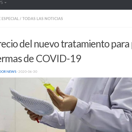
WS
 ESPECIAL
/
TODAS LAS NOTICIAS
recio del nuevo tratamiento para
ermas de COVID-19
DOR NEWS
·
2020-06-30