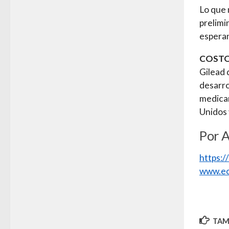
Lo que 
prelimi
esperan
COSTO
Gilead 
desarro
medicam
Unidos 
Por 
https:
www.ec
TAMB