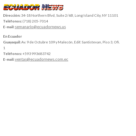
Dirección:
34-18 Northern Blvd, Suite 2/6B, Long Island City, NY 11101
Teléfonos:
(718) 205-7014
semanario@ecuadornews.us
E-mail:
En Ecuador
Guayaquil:
Av. 9 de Octubre 109 y Malecón, Edif. Santistevan, Piso 3, Ofi.
1
Teléfonos:
+593 993683742
ventas@ecuadornews.com.ec
E-mail: