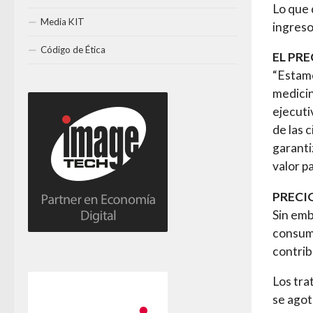
Lo que 
Media KIT
ingreso
Código de Ética
EL PR
“Estamo
medicin
ejecuti
de las 
garanti
valor pa
PRECI
Sin emb
consumi
contrib
Los tra
se agot