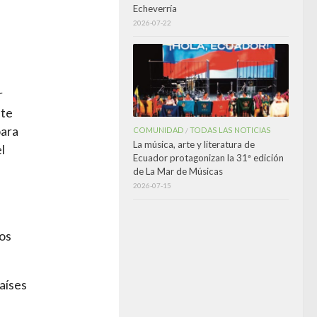
Echeverría
2026-07-22
r
nte
para
COMUNIDAD
TODAS LAS NOTICIAS
/
La música, arte y literatura de
l
Ecuador protagonizan la 31ª edición
de La Mar de Músicas
2026-07-15
los
aíses