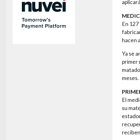
aplicar
MEDIC
En 127 
fabrica
hacen a
Ya se a
primer 
matado 
meses.
PRIME
El medi
su mate
estadou
recuper
reciben