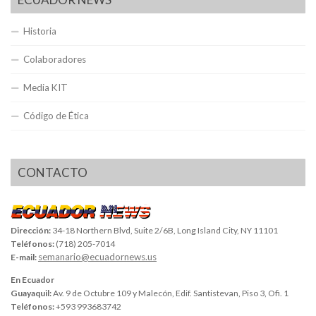
Historia
Colaboradores
Media KIT
Código de Ética
CONTACTO
Dirección:
34-18 Northern Blvd, Suite 2/6B, Long Island City, NY 11101
Teléfonos:
(718) 205-7014
semanario@ecuadornews.us
E-mail:
En Ecuador
Guayaquil:
Av. 9 de Octubre 109 y Malecón, Edif. Santistevan, Piso 3, Ofi. 1
Teléfonos:
+593 993683742