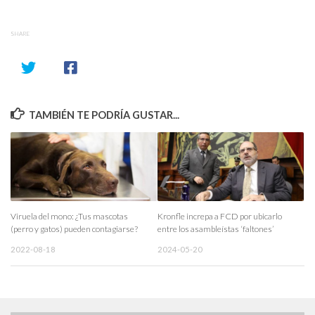
SHARE
TAMBIÉN TE PODRÍA GUSTAR...
Viruela del mono: ¿Tus mascotas
Kronfle increpa a FCD por ubicarlo
(perro y gatos) pueden contagiarse?
entre los asambleístas ‘faltones’
2022-08-18
2024-05-20