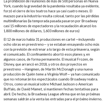
La prohibición de reuniones de más de 500 personas en Nueva
York, cuando la gravedad de la pandemia resultaba ya evidente,
forzó el cierre de los teatros hace ya casi cuatro meses. El
mazazo para la industria resulta colosal, tanto por las pérdidas
multimillonarias (la temporada pasada pasaron por Broadway
casi 15 millones de espectadores y la recaudación alcanzó los
1.800 millones de dólares, 1.603 millones de euros)
El 12 de marzo había 31 producciones en cartel —incluyendo
ocho obras en preestreno— y se estaban ensayando ocho más
con la previsión de estrenar a lo largo de esta primavera, según
el comunicado. El confinamiento abortó esos planes y, en
algunos casos, de forma permanente. El musical Frozen, de
Disney, que arrancó en 2018, y otros dos proyectos en
preestreno —Hangmen, de Martin McDonagh y una nueva
producción de Quién teme a Virginia Wolf— ya han comunicado
que no retomarán los espectáculos cuando Broadway reabra.
Otros, como un musical sobre Michael Jackson o American
Buffalo, de David Mamet, sí mantienen fechas tentativas para
abril. De hecho, la Broadway League afirma que en las próximas
semanas saldrán a la venta las entradas para el próximo invierno.