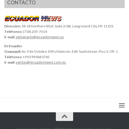
CONTACTO
Dirección:
34-18 Northern Blvd, Suite 2/6B, Long Island City, NY 11101
Teléfonos:
(718) 205-7014
semanario@ecuadornews.us
E-mail:
En Ecuador
Guayaquil:
Av. 9 de Octubre 109 y Malecón, Edif. Santistevan, Piso 3, Ofi. 1
Teléfonos:
+593 993683742
ventas@ecuadornews.com.ec
E-mail: