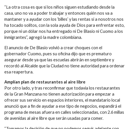
“La otra cosa es que si los niños siguen estudiando desde la
casa, uno no va a poder trabajar y entonces quién nos va a
mantaner y a ayudar con los ‘billes’ y las rentas si a nosotros nos
ha tocado solitos, con la sola ayuda de Dios para enfrentar esto,
porque ni un dólar nos ha entregado ni De Blasio ni Cuomo a los
inmigrantes”, agregó la madre colombiana.
El anuncio de De Blasio volvió a crear choques con el
gobernador Cuomo, pues su oficina dijo que es prematuro
asegurar desde ya que las escuelas abrirán en septiembre y
recordó al Alcalde que la Ciudad no tiene autoridad para ordenar
esa reapertura.
Amplían plan de restaurantes al aire libre
Por otro lado, y tras reconfirmar que todavía los restaurantes
de la Gran Manzana no tienen autorización para empezar a
ofrecer sus servicio en espacios interiores, el mandatario local
anunció que a fin de ayudar a ese tipo de negocios, expandirá el
programa de mesas afuera en calles seleccionadas, con 2.6 millas
de avenidas al aire libre que serán usadas para comer.
“Tomamos la decisión de que no podemos seguir adelante con