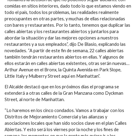
comidas en sitios interiores, dado todo lo que estamos viendo en
todo el país, todos los problemas, las realidades realmente
preocupantes en otras partes, y muchas de ellas relacionadas
con bares y restaurantes. Por lo tanto, tenemos que duplicar las
calles abiertas y los restaurantes abiertos y juntarlos para
abordar la situación y dar las mejores opciones a nuestros
restaurantes y a sus empleados”, dijo De Blasio, explicando las
novedades. “A partir de este fin de semana, 22 calles abiertas
también tendrán restaurantes abiertos en ellas. Y algunos de
ellos estarán en calles abiertas existentes, otras serán nuevas…
Arthur Avenue en el Bronx, la Quinta Avenida en Park Slope,
Little Italy y Mulberry Street aquí en Manhattan”.
El Alcalde destacó que en los próximos días el programa se
extenderá a otras calles de la Gran Manzana como Dyckman
Street, al norte de Manhattan.
“Lo haremos en los cinco condados. Vamos a trabajar con los
Distritos de Mejoramiento Comercial y las alianzas y
asociaciones locales que han sido socios clave en el plan Calles
Abiertas. Y esto será los viernes por la noche y los fines de
semana, los momentos en que la gente más quiere ir a los