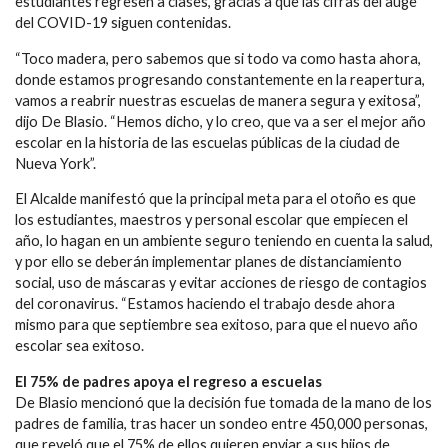
estudiantes regresen a clases, gracias a que las cifras del auge
del COVID-19 siguen contenidas.
“Toco madera, pero sabemos que si todo va como hasta ahora,
donde estamos progresando constantemente en la reapertura,
vamos a reabrir nuestras escuelas de manera segura y exitosa”,
dijo De Blasio. “Hemos dicho, y lo creo, que va a ser el mejor año
escolar en la historia de las escuelas públicas de la ciudad de
Nueva York”.
El Alcalde manifestó que la principal meta para el otoño es que
los estudiantes, maestros y personal escolar que empiecen el
año, lo hagan en un ambiente seguro teniendo en cuenta la salud,
y por ello se deberán implementar planes de distanciamiento
social, uso de máscaras y evitar acciones de riesgo de contagios
del coronavirus. “Estamos haciendo el trabajo desde ahora
mismo para que septiembre sea exitoso, para que el nuevo año
escolar sea exitoso.
El 75% de padres apoya el regreso a escuelas
De Blasio mencionó que la decisión fue tomada de la mano de los
padres de familia, tras hacer un sondeo entre 450,000 personas,
que reveló que el 75% de ellos quieren enviar a sus hijos de