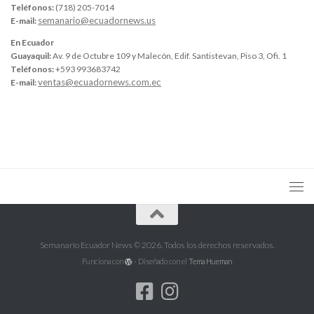
Teléfonos:
(718) 205-7014
semanario@ecuadornews.us
E-mail:
En Ecuador
Guayaquil:
Av. 9 de Octubre 109 y Malecón, Edif. Santistevan, Piso 3, Ofi. 1
Teléfonos:
+593 993683742
ventas@ecuadornews.com.ec
E-mail:
Semanario Ecuador News © 2026. Todos los derechos reservados.
Funciona con
- Diseñado con el
Tema Hueman