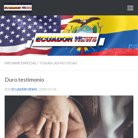
Saltar al contenido
INFORME ESPECIAL
/
TODAS LAS NOTICIAS
Duro testimonio
POR
ECUADOR NEWS
·
2020-07-06