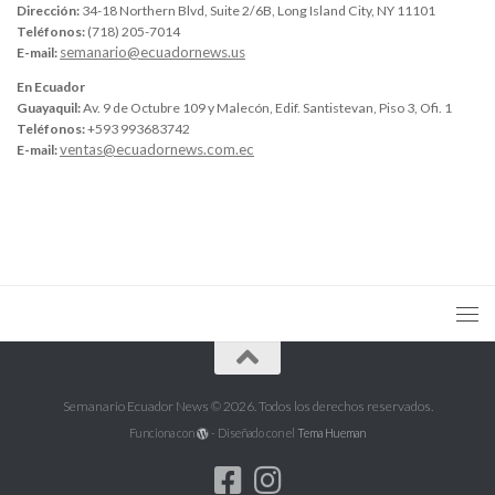
Dirección:
34-18 Northern Blvd, Suite 2/6B, Long Island City, NY 11101
Teléfonos:
(718) 205-7014
semanario@ecuadornews.us
E-mail:
En Ecuador
Guayaquil:
Av. 9 de Octubre 109 y Malecón, Edif. Santistevan, Piso 3, Ofi. 1
Teléfonos:
+593 993683742
ventas@ecuadornews.com.ec
E-mail:
Semanario Ecuador News © 2026. Todos los derechos reservados.
Funciona con
- Diseñado con el
Tema Hueman