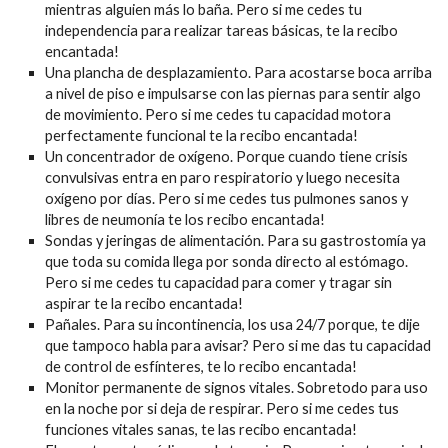
mientras alguien más lo baña. Pero si me cedes tu
independencia para realizar tareas básicas, te la recibo
encantada!
Una plancha de desplazamiento. Para acostarse boca arriba
a nivel de piso e impulsarse con las piernas para sentir algo
de movimiento. Pero si me cedes tu capacidad motora
perfectamente funcional te la recibo encantada!
Un concentrador de oxígeno. Porque cuando tiene crisis
convulsivas entra en paro respiratorio y luego necesita
oxígeno por días. Pero si me cedes tus pulmones sanos y
libres de neumonía te los recibo encantada!
Sondas y jeringas de alimentación. Para su gastrostomía ya
que toda su comida llega por sonda directo al estómago.
Pero si me cedes tu capacidad para comer y tragar sin
aspirar te la recibo encantada!
Pañales. Para su incontinencia, los usa 24/7 porque, te dije
que tampoco habla para avisar? Pero si me das tu capacidad
de control de esfínteres, te lo recibo encantada!
Monitor permanente de signos vitales. Sobretodo para uso
en la noche por si deja de respirar. Pero si me cedes tus
funciones vitales sanas, te las recibo encantada!