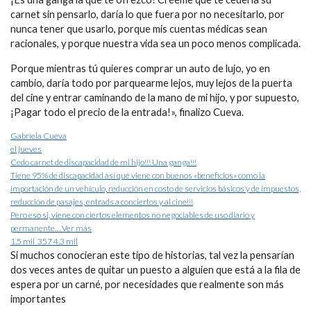
carnet sin pensarlo, daría lo que fuera por no necesitarlo, por
nunca tener que usarlo, porque mis cuentas médicas sean
racionales, y porque nuestra vida sea un poco menos complicada.
Porque mientras tú quieres comprar un auto de lujo, yo en
cambio, daría todo por parquearme lejos, muy lejos de la puerta
del cine y entrar caminando de la mano de mi hijo, y por supuesto,
¡Pagar todo el precio de la entrada!», finalizo Cueva.
Gabriela Cueva
el jueves
Cedo carnet de discapacidad de mi hijo!!! Una ganga!!!
Tiene 95% de discapacidad así que viene con buenos «beneficios» como la
importación de un vehículo, reducción en costo de servicios básicos y de impuestos,
reducción de pasajes, entrads a conciertos y al cine!!!
Pero eso si, viene con ciertos elementos no negociables de uso diario y
permanente… Ver más
1.5 mil 357 4.3 mil
Si muchos conocieran este tipo de historias, tal vez la pensarían
dos veces antes de quitar un puesto a alguien que está a la fila de
espera por un carné, por necesidades que realmente son más
importantes