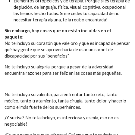
Elementos ortopédicos y de terapia. Porque si es terapia de
deglución, de lenguaje, física, visual, cognitiva, ocupacional,
las hemos hecho todas. Si me cedes tu capacidad de no
necesitar terapia alguna, te la recibo encantada!
Sin embargo, hay cosas que no están incluidas en el
paquete:
No te incluyo su corazón que vale oro y que es incapaz de pensar
qué hay gente que se aprovecharía de usar un carnet de
discapacidad por sus “beneficios”
No te incluyo su alegría, porque a pesar de la adversidad
encuentra razones para ser feliz en las cosas más pequeñas.
No te incluyo su valentía, para enfrentar tanto reto, tanto
médico, tanto tratamiento, tanta cirugía, tanto dolor, y hacerlo
como el más fuerte de los superhéroes.
¿Y su risa? No te la incluyo, es infecciosa y es mía, eso no es
negociable!
¡Es una ganga la que te ofrezco! Créeme que te cedería su