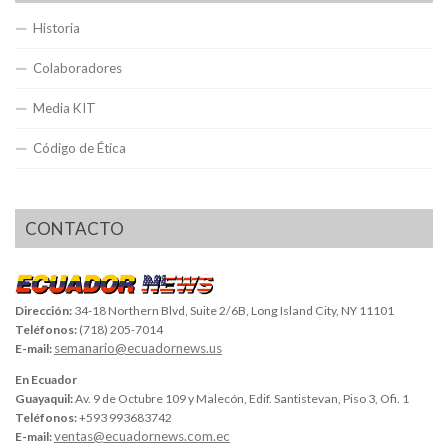
Historia
Colaboradores
Media KIT
Código de Ética
CONTACTO
Dirección:
34-18 Northern Blvd, Suite 2/6B, Long Island City, NY 11101
Teléfonos:
(718) 205-7014
semanario@ecuadornews.us
E-mail:
En Ecuador
Guayaquil:
Av. 9 de Octubre 109 y Malecón, Edif. Santistevan, Piso 3, Ofi. 1
Teléfonos:
+593 993683742
ventas@ecuadornews.com.ec
E-mail: