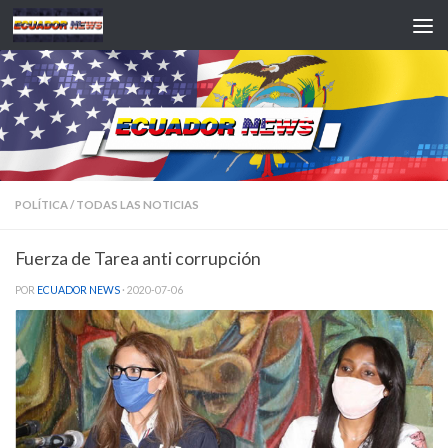
Saltar al contenido
POLÍTICA
/
TODAS LAS NOTICIAS
Fuerza de Tarea anti corrupción
POR
ECUADOR NEWS
·
2020-07-06