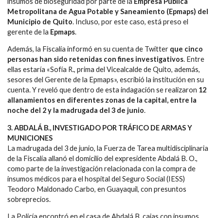
insumos de bioseguridad por parte de la
Empresa Pública
Metropolitana de Agua Potable y Saneamiento (Epmaps) del
Municipio de Quito
. Incluso, por este caso, está preso el
gerente de la
Epmaps
.
Además, la Fiscalía informó en su cuenta de Twitter
que cinco
personas han sido retenidas con fines investigativos
. Entre
ellas estaría «Sofía R., prima del Vicealcalde de Quito, además,
sesores del Gerente de la Epmaps», escribió la institución en su
cuenta. Y reveló que dentro de esta indagación se realizaron
12
allanamientos en diferentes zonas de la capital, entre la
noche del 2 y la madrugada del 3 de junio
.
3. ABDALÁ B., INVESTIGADO POR TRÁFICO DE ARMAS Y
MUNICIONES
La madrugada del 3 de junio, la Fuerza de Tarea multidisciplinaria
de la Fiscalía allanó el domicilio del expresidente Abdalá B. O.,
como parte de la investigación relacionada con la compra de
insumos médicos para el hospital del Seguro Social (IESS)
Teodoro Maldonado Carbo, en Guayaquil, con presuntos
sobreprecios.
La Policía encontró en el casa de Abdalá B. cajas con insumos