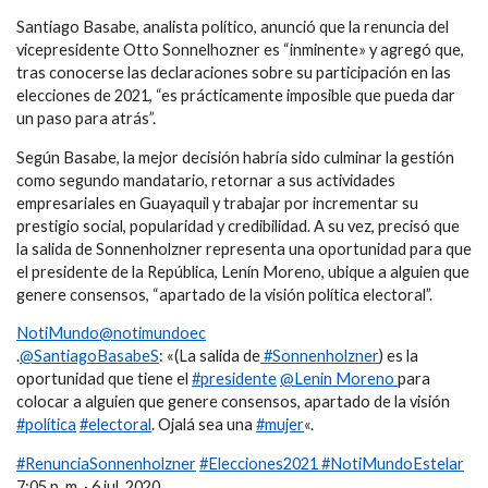
Santiago Basabe, analista político, anunció que la renuncia del
vicepresidente Otto Sonnelhozner es “inminente» y agregó que,
tras conocerse las declaraciones sobre su participación en las
elecciones de 2021, “es prácticamente imposible que pueda dar
un paso para atrás”.
Según Basabe, la mejor decisión habría sido culminar la gestión
como segundo mandatario, retornar a sus actividades
empresariales en Guayaquil y trabajar por incrementar su
prestigio social, popularidad y credibilidad. A su vez, precisó que
la salida de Sonnenholzner representa una oportunidad para que
el presidente de la República, Lenín Moreno, ubique a alguien que
genere consensos, “apartado de la visión política electoral”.
NotiMundo@notimundoec
.
@SantiagoBasabeS
: «(La salida de
#Sonnenholzner
) es la
oportunidad que tiene el
#presidente
@Lenin Moreno
para
colocar a alguien que genere consensos, apartado de la visión
#política
#electoral
. Ojalá sea una
#mujer
«.
#RenunciaSonnenholzner
#Elecciones2021
#NotiMundoEstelar
7:05 p. m. · 6 jul. 2020