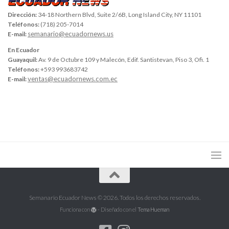
Dirección:
34-18 Northern Blvd, Suite 2/6B, Long Island City, NY 11101
Teléfonos:
(718) 205-7014
semanario@ecuadornews.us
E-mail:
En Ecuador
Guayaquil:
Av. 9 de Octubre 109 y Malecón, Edif. Santistevan, Piso 3, Ofi. 1
Teléfonos:
+593 993683742
ventas@ecuadornews.com.ec
E-mail:
Semanario Ecuador News © 2026. Todos los derechos reservados.
Funciona con
- Diseñado con el
Tema Hueman