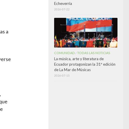
Echeverría
2026-07-22
as a
COMUNIDAD
TODAS LAS NOTICIAS
/
 verse
La música, arte y literatura de
Ecuador protagonizan la 31ª edición
de La Mar de Músicas
2026-07-15
,
 que
ue