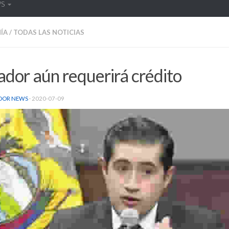
WS
ÍA
/
TODAS LAS NOTICIAS
dor aún requerirá crédito
DOR NEWS
·
2020-07-09