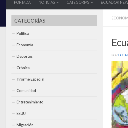
PORTADA
NOTICIAS
CATEGORIAS
ECUADOR NE
ECONOM
CATEGORÍAS
Política
Ecua
Economía
POR
ECUA
Deportes
Crónica
Informe Especial
Comunidad
Entretenimiento
EEUU
Migración