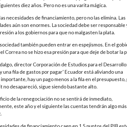
siguientes diez años. Pero no es una varita mágica.
las necesidades de financiamiento, pero no las elimina. Las
ades aún son enormes. La sociedad debe ser responsable 
resión a los gobiernos para que no malgasten la plata.
 sociedad también pueden entrar en espejismos. En el gob
el Correa no se hizo esa presión para que deje de botar la p
dalgo, director Corporación de Estudios para el Desarrollo
y una fila de gastos por pagar’ Ecuador está aliviando una
 importante, hay un pago menos a la fila en el presupuesto,
cit no desapareció, sigue siendo bastante alto.
ficio de la renegociación no se sentirá de inmediato,
ente, este año y el siguiente las cuentas tendrán algo más
.
esidades de financiamiento caen en 1,5 puntos del PIB est