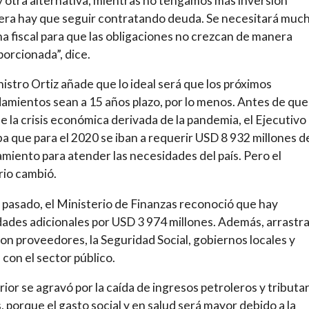
 otra alternativa, mientras no tengamos más inversión
era hay que seguir contratando deuda. Se necesitará muc
ina fiscal para que las obligaciones no crezcan de manera
orcionada”, dice.
nistro Ortiz añade que lo ideal será que los próximos
mientos sean a 15 años plazo, por lo menos. Antes de que
se la crisis económica derivada de la pandemia, el Ejecutivo
a que para el 2020 se iban a requerir USD 8 932 millones d
amiento para atender las necesidades del país. Pero el
io cambió.
l pasado, el Ministerio de Finanzas reconoció que hay
ades adicionales por USD 3 974 millones. Además, arrastr
on proveedores, la Seguridad Social, gobiernos locales y
s con el sector público.
rior se agravó por la caída de ingresos petroleros y tributar
 porque el gasto social y en salud será mayor debido a la