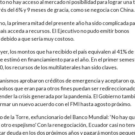
 no hay acceso al mercado ni posibilidad para lograr una 
rés del 6% y 9 meses de gracia, como se negocia con China.
o, la primera mitad del presente año ha sido complicada p
país acceda a recursos. El Ejecutivo no pudo emitir bonos
debido a que sería muy costoso.
yer, los montos que ha recibido el país equivalen al 41% de
se estimó en financiamiento para el año. En el primer semes
0, los recursos de los multilaterales han sido claves.
anismos aprobaron créditos de emergencia y aceptaron qu
lsos que eran para otros fines puedan ser redireccionad
ender la crisis generada por la pandemia. El Gobierno tamb
irmar un nuevo acuerdo con el FMI hasta agosto próximo.
 de la Torre, exfuncionario del Banco Mundial: ‘No hay q
 otro espejismo’ Con la renegociación, Ecuador casi no ten
ar deuda en los dos próximos años y pagará montos pequ