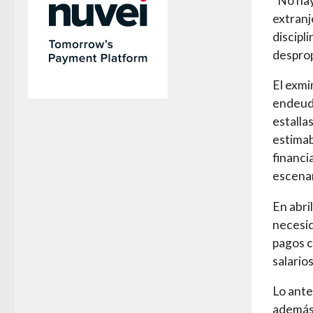
“No hay
extranj
discipl
desprop
El exmi
endeuda
estalla
estimab
financi
escenar
En abri
necesid
pagos c
salario
Lo ante
además,