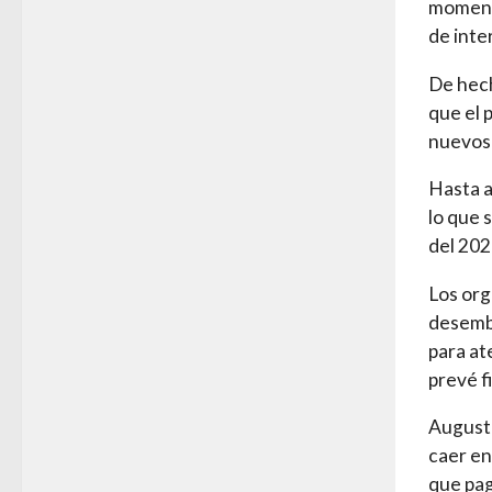
momento
de inte
De hech
que el 
nuevos 
Hasta a
lo que 
del 202
Los org
desembo
para at
prevé f
Augusto
caer en
que pag