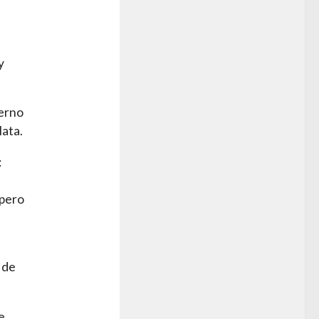
y
ierno
lata.
:
 pero
 de
e