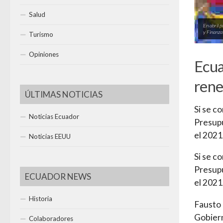
Salud
En abril 
y Finanz
Turismo
Opiniones
Ecua
rene
ÚLTIMAS NOTICIAS
Si se c
Noticias Ecuador
Presupu
el 2021
Noticias EEUU
Si se c
Presupu
ECUADOR NEWS
el 2021
Historia
Fausto 
Gobiern
Colaboradores