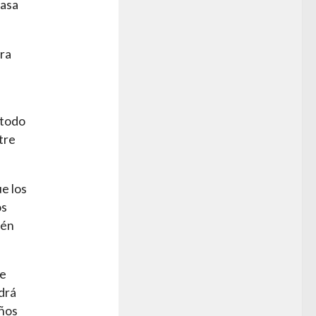
tasa
ara
 todo
tre
e los
os
ién
ue
drá
eños