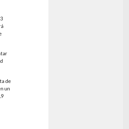
63
rá
e
atar
rd
ta de
en un
19