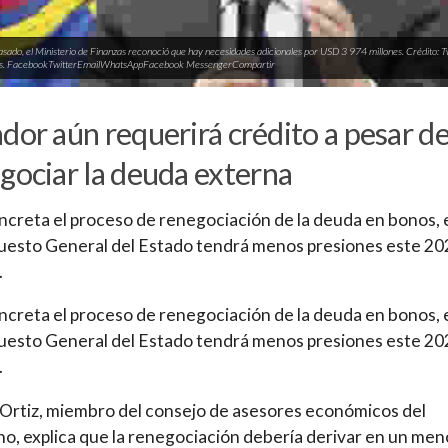
pasado, el Ministerio de Finanzas reconoció que hay necesidades adicionales por USD 3 974 millones. Crédito: 
as. FacebookTwitterEmailWhatsAppFacebook MessengerCompartir
dor aún requerirá crédito a pesar d
gociar la deuda externa
oncreta el proceso de renegociación de la deuda en bonos, 
esto General del Estado tendrá menos presiones este 20
.
oncreta el proceso de renegociación de la deuda en bonos, 
esto General del Estado tendrá menos presiones este 20
.
Ortiz, miembro del consejo de asesores económicos del
o, explica que la renegociación debería derivar en un men