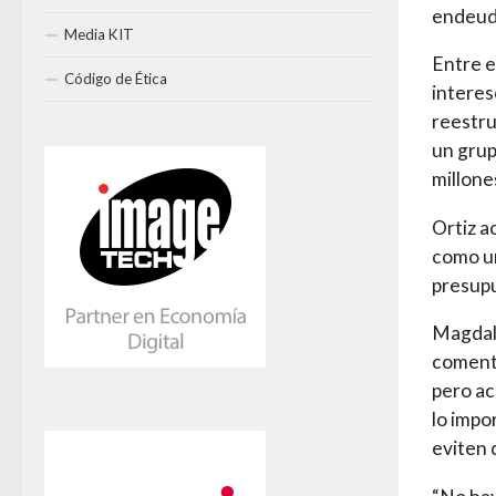
endeuda
Media KIT
Entre e
Código de Ética
interes
reestru
un grup
millone
Ortiz a
como un
presup
Magdale
comentó
pero ac
lo impo
eviten 