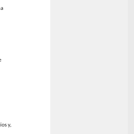
ha
e
a
ios y,