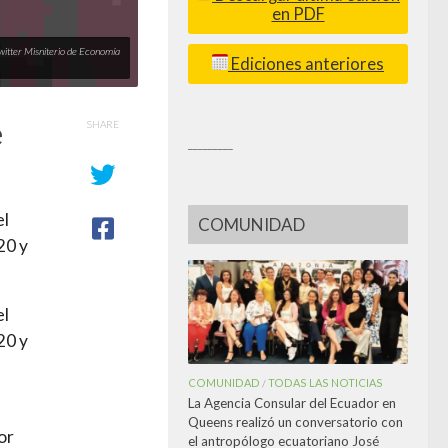
en PDF
Twitter Misniterio de Economía
Ediciones anteriores
e
SHARE
_________
el
COMUNIDAD
20 y
el
20 y
COMUNIDAD
TODAS LAS NOTICIAS
/
La Agencia Consular del Ecuador en
Queens realizó un conversatorio con
or
el antropólogo ecuatoriano José