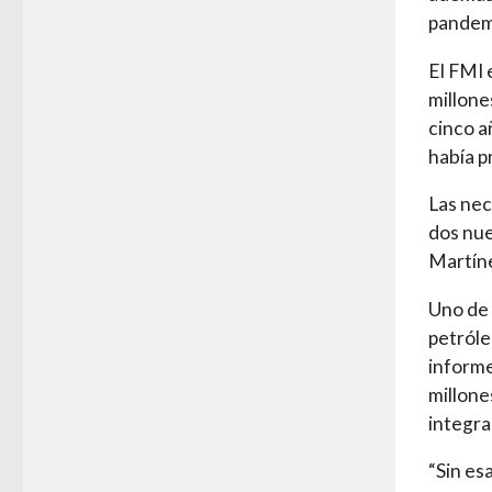
pandem
El FMI 
millone
cinco a
había p
Las nec
dos nue
Martín
Uno de 
petróle
informe
millones
integral
“Sin es