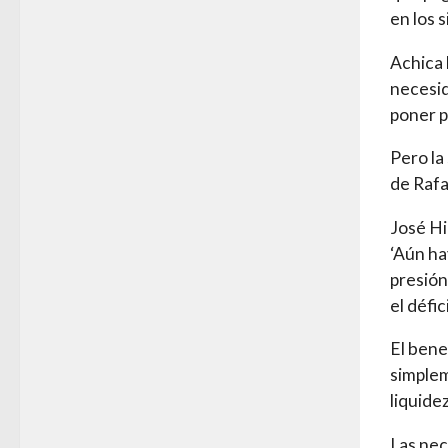
en los 
Achica 
necesid
poner p
Pero la
de Rafa
José Hi
‘Aún ha
presión
el défi
El bene
simplem
liquidez
Las nec