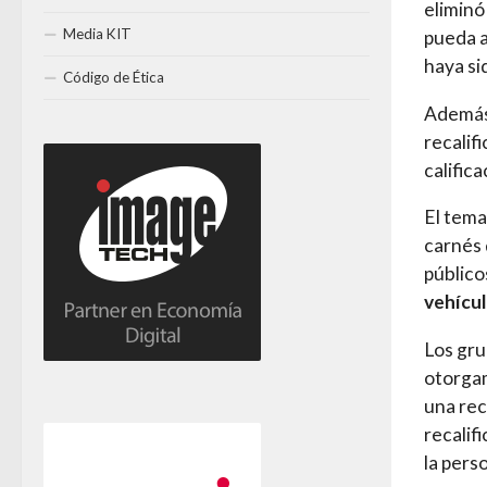
eliminó
Media KIT
pueda a
haya si
Código de Ética
Además,
recalif
calific
El tema
carnés 
público
vehícul
Los gru
otorgam
una rec
recalif
la pers