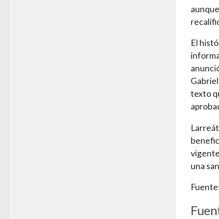
aunque 
recalif
El hist
informa
anunció
Gabriel
texto q
aproba
Larreát
benefic
vigente
una san
Fuente:
Fuent