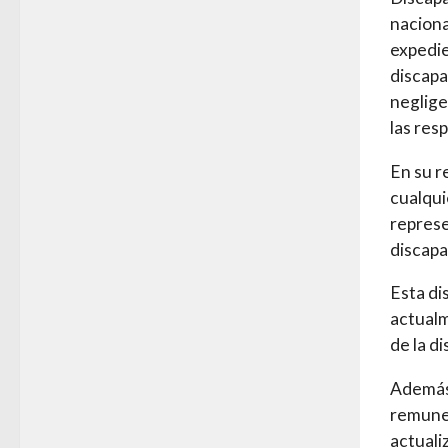
nacional
expedie
discapa
neglige
las res
En su r
cualqui
represe
discapa
Esta di
actualm
de la d
Además,
remuner
actuali