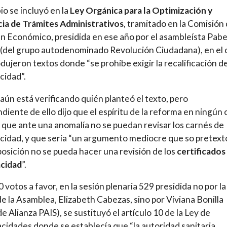
io se incluyó en la
Ley Orgánica para la Optimización y
cia de Trámites Administrativos
, tramitado en la Comisión
 Económico, presidida en ese año por el asambleísta Pabe
del grupo autodenominado Revolución Ciudadana), en el 
odujeron textos donde “se prohíbe exigir la recalificación de
cidad”.
ún está verificando quién planteó el texto, pero
diente de ello dijo que el espíritu de la reforma en ningún 
 que ante una anomalía no se puedan revisar los carnés de
cidad, y que sería “un argumento mediocre que so pretext
posición no se pueda hacer una revisión de los
certificados
acidad
”.
 votos a favor, en la sesión plenaria 529 presidida no por la
 de la Asamblea, Elizabeth Cabezas, sino por Viviana Bonilla
de Alianza PAIS), se sustituyó el artículo 10 de la Ley de
cidades donde se establecía que “la autoridad sanitaria