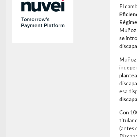
El camb
Eficien
Régimen
Muñoz (
se intr
discapa
Muñoz a
indepen
plantea
discapa
esa dis
discap
Con 100
titular
(antes 
Discapa