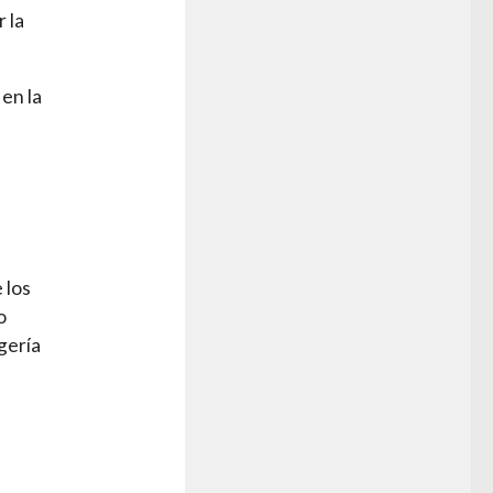
 la
 en la
 los
o
gería