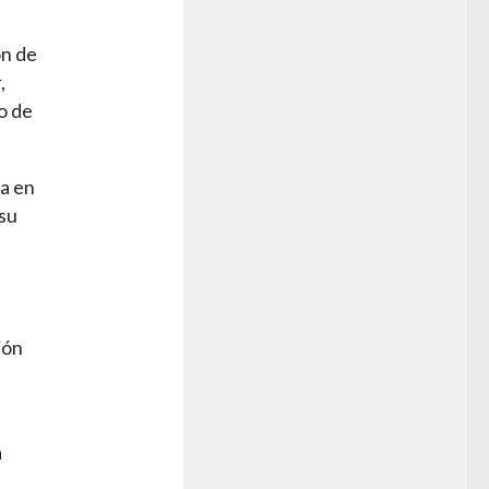
ón de
,
io de
da en
su
ión
a