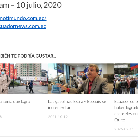
am – 10 julio, 2020
//notimundo.com.ec/
uadornews.com.ec
IÉN TE PODRÍA GUSTAR...
onomía que logró
Las gasolinas Extra y Ecopaís se
Ecuador culp
incrementan
haber lograd
aranceles en
8
2021-10-12
Quito
2026-02-11