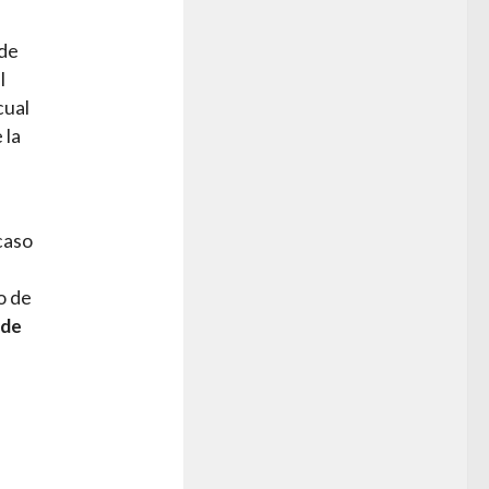
 de
l
cual
 la
caso
o de
 de