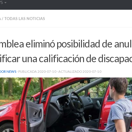
WS
A
/
TODAS LAS NOTICIAS
blea eliminó posibilidad de anul
ificar una calificación de discapa
DOR NEWS
· PUBLICADA
2020-07-10
· ACTUALIZADO
2020-07-10