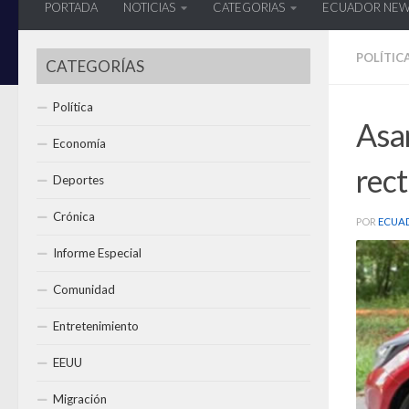
PORTADA
NOTICIAS
CATEGORIAS
ECUADOR NE
POLÍTIC
CATEGORÍAS
Política
Asam
Economía
rect
Deportes
Crónica
POR
ECUA
Informe Especial
Comunidad
Entretenimiento
EEUU
Migración