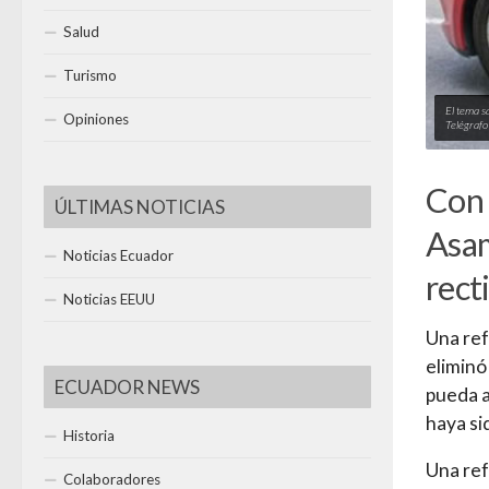
Salud
Turismo
El tema sa
Opiniones
Telégrafo
Con 
ÚLTIMAS NOTICIAS
Asam
Noticias Ecuador
rect
Noticias EEUU
Una ref
eliminó
ECUADOR NEWS
pueda a
haya si
Historia
Una ref
Colaboradores