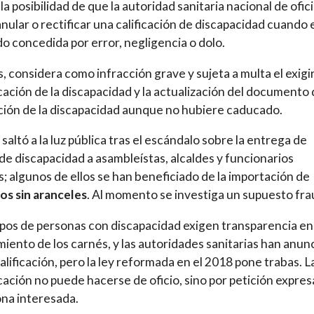
 la posibilidad de que la autoridad sanitaria nacional de ofic
nular o rectificar una calificación de discapacidad cuando 
do concedida por error, negligencia o dolo.
 considera como infracción grave y sujeta a multa el exigir
icación de la discapacidad y la actualización del documento 
ación de la discapacidad aunque no hubiere caducado.
 saltó a la luz pública tras el escándalo sobre la entrega de
de discapacidad a asambleístas, alcaldes y funcionarios
s; algunos de ellos se han beneficiado de la importación de
os sin aranceles
. Al momento se investiga un supuesto fra
pos de personas con discapacidad exigen transparencia en
iento de los carnés, y las autoridades sanitarias han anun
alificación, pero la ley reformada en el 2018 pone trabas. L
icación no puede hacerse de oficio, sino por petición expres
ona interesada.