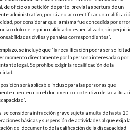
, de oficio o a petición de parte, previa la apertura de un
nte administrativo, podrá anular o rectificar una calificaci
cidad, por considerar que la misma fue concedida por error
ncia o dolo del equipo calificador especializado, sin perjuic
ponsabilidades civiles y penales correspondientes”.
emplazo, se incluyó que “la recaliﬁcación podrá ser solicita
er momento directamente por la persona interesada o por 
ntante legal. Se prohíbe exigir la recaliﬁcación de la
cidad.
sposición será aplicable incluso para las personas que
ente cuenten con el documento contentivo de la caliﬁcac
iscapacidad”.
 se considera infracción grave sujeta a multa de hasta 10
aciones básicas y suspensión de actividades al que exija l
zación del documento de la calificación de la discapacidad