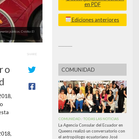
en PDF
Ediciones anteriores
onarios públicos. Crédito: El
_________
SHARE
r o
COMUNIDAD
ad
2018,
io
esta
COMUNIDAD
TODAS LAS NOTICIAS
/
La Agencia Consular del Ecuador en
Queens realizó un conversatorio con
2018,
el antropólogo ecuatoriano José