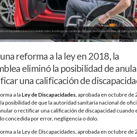
ltó a la luz pública tras el escándalo sobre la entrega de carnés de discapacidad a asambleístas, alcaldes y funci
una reforma a la ley en 2018, la
blea eliminó la posibilidad de anula
ificar una calificación de discapacid
orma a la
Ley de Discapacidades
, aprobada en octubre de 
 la posibilidad de que la autoridad sanitaria nacional de ofic
nular o rectificar una calificación de discapacidad cuando 
do concedida por error, negligencia o dolo.
orma a la Ley de Discapacidades, aprobada en octubre de 