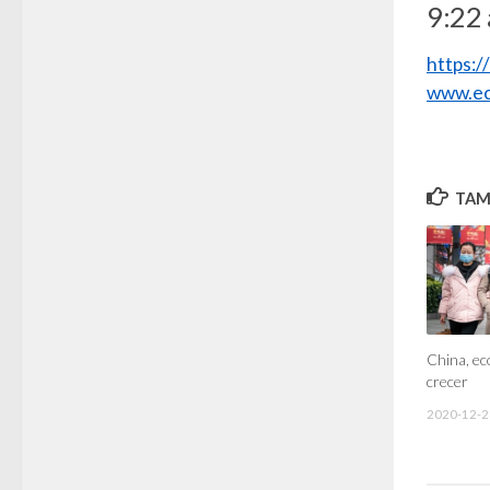
9:22 
https:
www.ec
TAMB
China, ec
crecer
2020-12-2