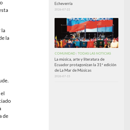
io
Echeverría
esta
2026-07-22
 la
de la
COMUNIDAD
TODAS LAS NOTICIAS
/
La música, arte y literatura de
Ecuador protagonizan la 31ª edición
de La Mar de Músicas
2026-07-15
ude.
 el
ciado
a
a de