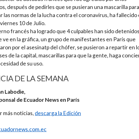
os, después de pedirles que se pusieran una mascarilla par
r las normas de la lucha contra el coronavirus, ha fallecido 
viernes 10 de Julio.
erno francés ha logrado que 4 culpables han sido detenidos
 ve en la gráfica, un grupo de manifestantes en París que
aron por el asesinatp del chófer, se pusieron a repartir en l
es de la capital, mascarillas para que la gente, haga concie
ecesidad de su uso.
CIA DE LA SEMANA
n Labodie,
ponsal de Ecuador News en París
r más noticias,
descarga la Edición
uadornews.com.ec