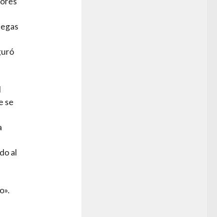
tores
legas
guró
l
e se
a
do al
o».