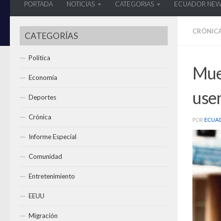
PORTADA
NOTICIAS
CATEGORIAS
ECUADOR NE
CRÓNIC
CATEGORÍAS
Política
Muer
Economía
usen
Deportes
Crónica
POR
ECUA
Informe Especial
Comunidad
Entretenimiento
EEUU
Migración