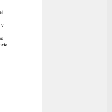
a
el
 y
os
ncia