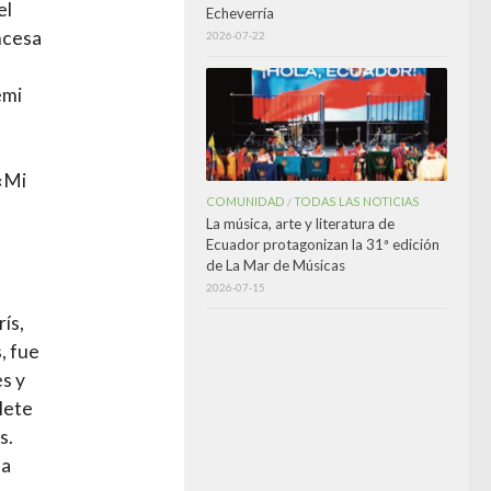
el
Echeverría
ancesa
2026-07-22
emi
 «Mi
COMUNIDAD
TODAS LAS NOTICIAS
/
La música, arte y literatura de
Ecuador protagonizan la 31ª edición
de La Mar de Músicas
2026-07-15
ís,
, fue
s y
lete
s.
la