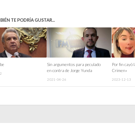
IÉN TE PODRÍA GUSTAR...
ube
Sin argumentos para peculado
Por fin cayó 
en contra de Jorge Yunda
Crimen»
2
2021-04-26
2023-12-13