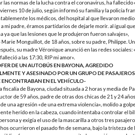
r las normas de la lucha contra el coronavirus, ha fallecido 
viernes 10 de julio, según informó su familia y la policía fr
ablemente los médicos, del hospital al que llevaron medio
a mi padre, éramos partidarios de dejarle morir. al igual qu
 ya que las lesiones que le produjeron fueron salvajes»,
 Marie Monguillot, de 18 años, sobre su padre, Philippe. Un
spués, su madre Véronique anunció en las redes sociales:
falleció a las 17:30, RIP mi amor».
OFER DE UN AUTOBÚS EN BAYONA, AGREDIDO
LMENTE Y ASESINADO POR UN GRUPO DE PASAJEROS
E ENCONTRABAN EN EL VEHÍCULO-
a fiscalía de Bayona, ciudad situada a 2 horas y media de Par
uctor de 59 años, padre de otras dos chicas de 21 y 24 años
 de una agresión «de una extrema violencia», molido a golpe
nte herido en la cabeza, cuando intentaba controlar el bil
persona y exigía el uso de la mascarilla a otros tres pasajero
hos ocurrieron el pasado fin de semana, bajo la tristeza de 