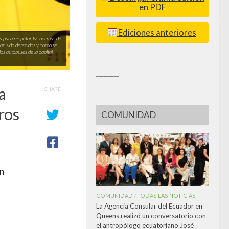
en PDF
Ediciones anteriores
la para respetar las normas de
 han sido detenidos y como se
os autobuses de la capital,
_________
a
SHARE
ros
COMUNIDAD
en
COMUNIDAD
TODAS LAS NOTICIAS
/
La Agencia Consular del Ecuador en
Queens realizó un conversatorio con
a
el antropólogo ecuatoriano José