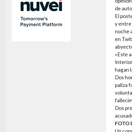
opinión
de auto
El post
y entre
noche a
en Twit
abyect
«Este a
Interio
hagan l
Dos hom
paliza 
volunta
falleci
Dos pre
acusado
FOTO 
Un cond