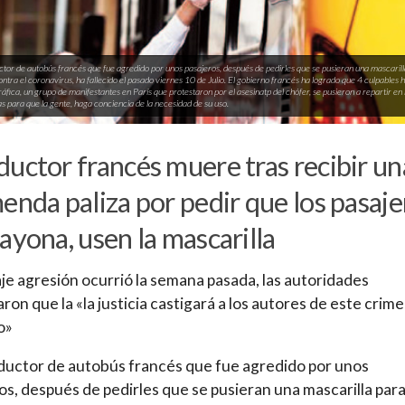
tor de autobús francés que fue agredido por unos pasajeros, después de pedirles que se pusieran una mascaril
ontra el coronavirus, ha fallecido el pasado viernes 10 de Julio. El gobierno francés ha logrado que 4 culpables
ráfica, un grupo de manifestantes en París que protestaron por el asesinatp del chófer, se pusieron a repartir en l
as para que la gente, haga conciencia de la necesidad de su uso.
uctor francés muere tras recibir un
enda paliza por pedir que los pasaje
ayona, usen la mascarilla
aje agresión ocurrió la semana pasada, las autoridades
ron que la «la justicia castigará a los autores de este crim
o»
uctor de autobús francés que fue agredido por unos
os, después de pedirles que se pusieran una mascarilla par