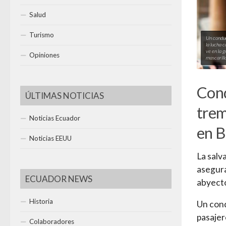
Salud
Turismo
Un conduc
la lucha c
ve en la g
Opiniones
mascarill
Cond
ÚLTIMAS NOTICIAS
trem
Noticias Ecuador
en B
Noticias EEUU
La salv
asegura
ECUADOR NEWS
abyect
Historia
Un cond
pasajer
Colaboradores