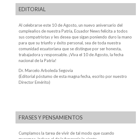
EDITORIAL
Al celebrarse este 10 de Agosto, un nuevo aniversario del
cumpleaños de nuestra Patria, Ecuador News felicita a todos
sus compatriotas y les desea que sigan poniendo duro la mano
para que su triunfo y éxito personal, sea de toda nuestra
comunidad ecuatoriana que se distingue por ser honesta,
trabajadora y responsable. ¡Viva el 10 de Agosto, la fecha
nacional de la Patria!
Dr. Marcelo Arboleda Segovia
(Editorial póstumo de esta magna fecha, escrito por nuestro
Director Emérito)
FRASES Y PENSAMIENTOS
Cumplamos la tarea de vivir de tal modo que cuando
muramos, incluso el de la funeraria lo sienta.