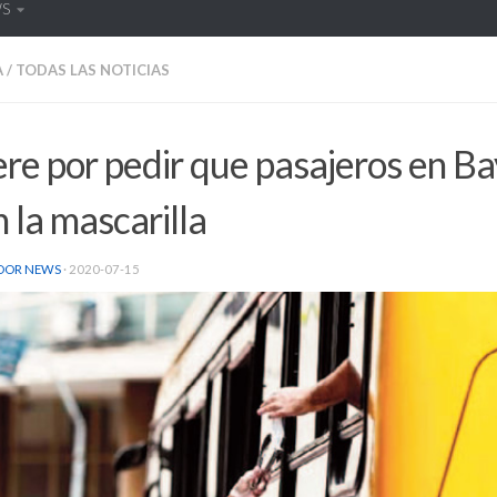
WS
A
/
TODAS LAS NOTICIAS
e por pedir que pasajeros en Ba
 la mascarilla
DOR NEWS
·
2020-07-15