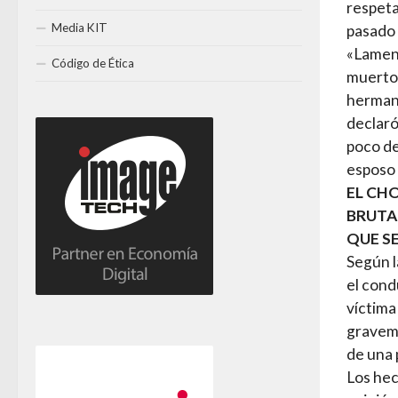
respeta
Media KIT
pasado 
«Lament
Código de Ética
muerto 
hermana
declaró
poco de
esposo 
EL CH
BRUTA
QUE S
Según l
el cond
víctima
graveme
de una 
Los hec