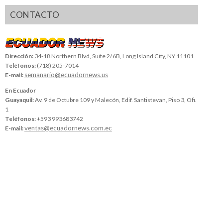
CONTACTO
Dirección:
34-18 Northern Blvd, Suite 2/6B, Long Island City, NY 11101
Teléfonos:
(718) 205-7014
semanario@ecuadornews.us
E-mail:
En Ecuador
Guayaquil:
Av. 9 de Octubre 109 y Malecón, Edif. Santistevan, Piso 3, Ofi.
1
Teléfonos:
+593 993683742
ventas@ecuadornews.com.ec
E-mail: