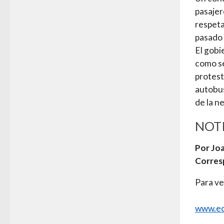
pasajer
respeta
pasado 
El gobi
como se
protest
autobus
de la n
NOTI
Por Joa
Corres
Para ve
www.ec