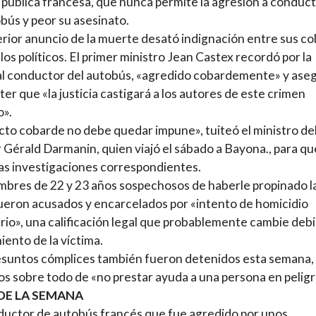
 pública francesa, que nunca permite la agresión a conduc
bús y peor su asesinato.
erior anuncio de la muerte desató indignación entre sus co
 los políticos. El primer ministro Jean Castex recordó por la
l conductor del autobús, «agredido cobardemente» y ase
ter que «la justicia castigará a los autores de este crimen
o».
cto cobarde no debe quedar impune», tuiteó el ministro de
r Gérald Darmanin, quien viajó el sábado a Bayona., para qu
as investigaciones correspondientes.
bres de 22 y 23 años sospechosos de haberle propinado l
fueron acusados y encarcelados por «intento de homicidio
rio», una calificación legal que probablemente cambie debi
miento de la víctima.
suntos cómplices también fueron detenidos esta semana,
s sobre todo de «no prestar ayuda a una persona en peligr
DE LA SEMANA
uctor de autobús francés que fue agredido por unos