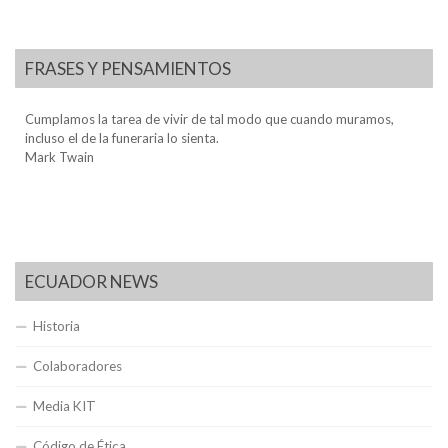
FRASES Y PENSAMIENTOS
Cumplamos la tarea de vivir de tal modo que cuando muramos,
incluso el de la funeraria lo sienta.
Mark Twain
ECUADOR NEWS
Historia
Colaboradores
Media KIT
Código de Ética