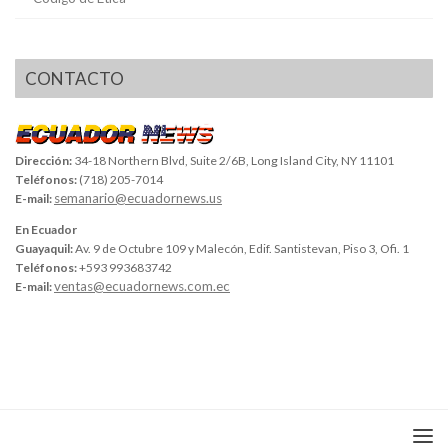
CONTACTO
Dirección:
34-18 Northern Blvd, Suite 2/6B, Long Island City, NY 11101
Teléfonos:
(718) 205-7014
semanario@ecuadornews.us
E-mail:
En Ecuador
Guayaquil:
Av. 9 de Octubre 109 y Malecón, Edif. Santistevan, Piso 3, Ofi. 1
Teléfonos:
+593 993683742
ventas@ecuadornews.com.ec
E-mail: