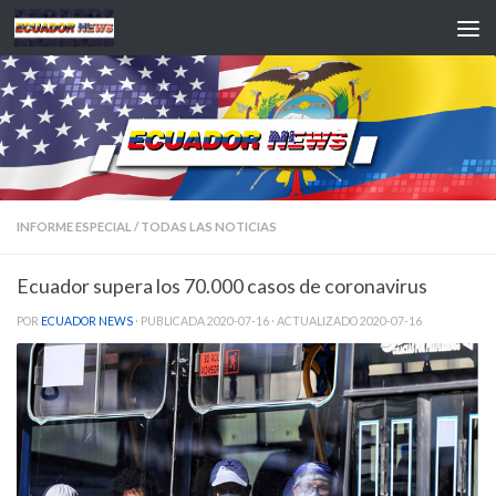
Saltar al contenido
INFORME ESPECIAL
/
TODAS LAS NOTICIAS
Ecuador supera los 70.000 casos de coronavirus
POR
ECUADOR NEWS
· PUBLICADA
2020-07-16
· ACTUALIZADO
2020-07-16