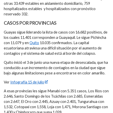
otras 33.439 estables en aislamiento domiciliario, 759
hospitalizados estables y hospitalizados con pronóstico
reservado 332.
CASOS POR PROVINCIAS
Guayas sigue liderando la lista de casos con 16.682 positivos, de
los cuales 11.401 corresponden a Guayaquil. Le sigue Pichincha
con 11.079 y en
Quito
10.035 confirmados. La capital
ecuatoriana atraviesa una difícil situación por el aumento de
contagios y el sistema de salud está al borde del colapso.
Quito inició el 3 de junio una nueva etapa de desescalada, que ha
conducido a un incremento de contagios en la ciudad que sigue
bajo algunas limitaciones pese a encontrarse en color amarillo.
Ver
Infografía 15 de julio
A esas provincias les sigue Manabí con 5.351 casos, Los Ríos con
2.646, Santo Domingo de los Tsáchilas con 2.685, Esmeraldas
con 2.647, El Oro con 2.445, Azuay con 2.401, Tungurahua con
1.532, Cotopaxi con 1.558, Loja con 1.471, Morona Santiago con
1.430 y Chimborazo que suma 1.028.