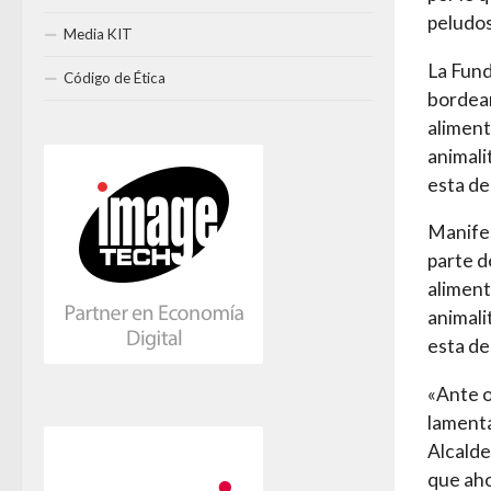
peludos
Media KIT
La Fun
Código de Ética
bordean
aliment
animali
esta de
Manifes
parte d
aliment
animali
esta de
«Ante o
lament
Alcalde
que aho