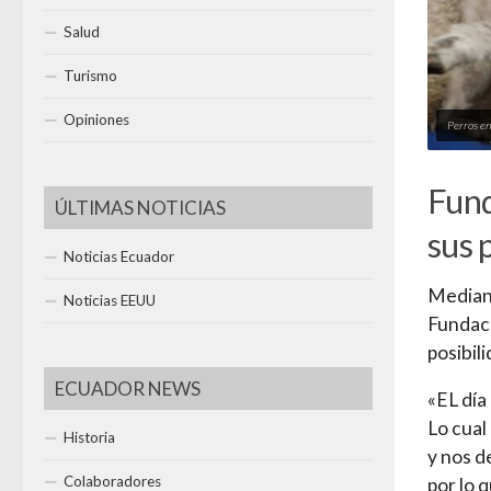
Salud
Turismo
Opiniones
Perros en
Fund
ÚLTIMAS NOTICIAS
sus 
Noticias Ecuador
Mediant
Noticias EEUU
Fundaci
posibil
ECUADOR NEWS
«EL día
Lo cual
Historia
y nos d
Colaboradores
por lo 