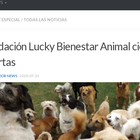
WS
 ESPECIAL
/
TODAS LAS NOTICIAS
ación Lucky Bienestar Animal ci
rtas
DOR NEWS
·
2020-07-21