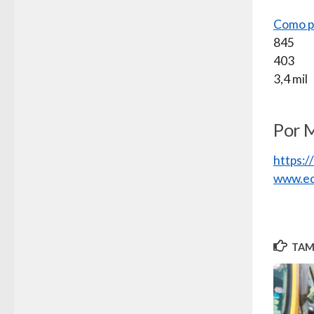
Como p
845
403
3,4 mil
Por 
https:
www.ec
TAMB