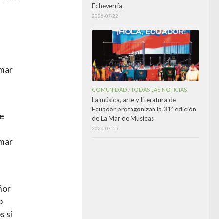
Echeverría
2026-07-22
omar
COMUNIDAD
TODAS LAS NOTICIAS
/
La música, arte y literatura de
Ecuador protagonizan la 31ª edición
de
de La Mar de Músicas
2026-07-15
omar
ñor
o
s si