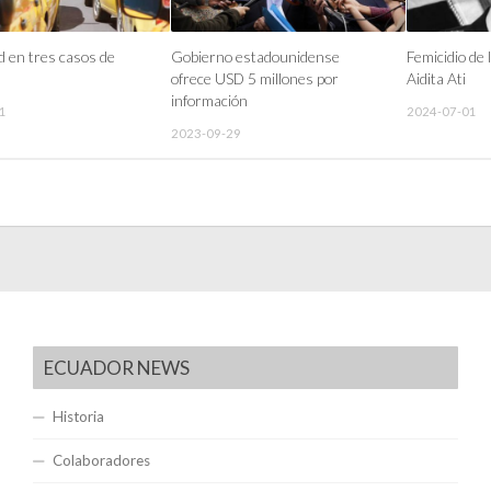
 en tres casos de
Gobierno estadounidense
Femicidio de 
ofrece USD 5 millones por
Aidita Ati
información
1
2024-07-01
2023-09-29
ECUADOR NEWS
Historia
Colaboradores