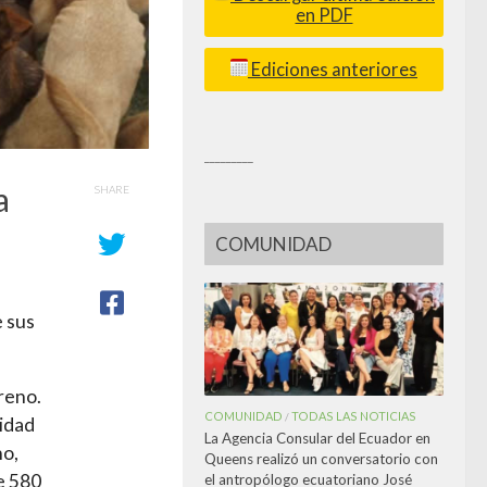
en PDF
Ediciones anteriores
_________
a
SHARE
COMUNIDAD
e sus
rreno.
COMUNIDAD
TODAS LAS NOTICIAS
/
ridad
La Agencia Consular del Ecuador en
no,
Queens realizó un conversatorio con
e 580
el antropólogo ecuatoriano José