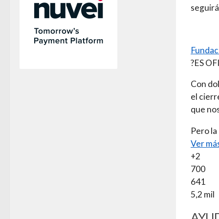
seguirá
Fundac
?ES OF
Con dol
el cier
que nos
Pero la
Ver má
+2
700
641
5,2 mil
AYUD