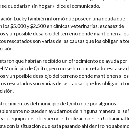
 se quedarían sin hogar.», dice el comunicado.
dación Lucky también informó que poseen una deuda que
 los $5.000 y $2.500 en clínicas veterinarias, escasez de
os y un posible desalojo del terreno donde mantienen a los
tos rescatados son varias de las causas que los obligan a t
cisión.
taron que habrían recibido un ofrecimiento de ayuda por
el Municipio de Quito, pero no se ha concretado. escasez 
os y un posible desalojo del terreno donde mantienen a los
tos rescatados son varias de las causas que los obligan a t
cisión.
frecimientos del municipio de Quito que por algunos
ablemente no pueden ayudarnos de ninguna manera, el se
 y su equipo nos ofrecieron esterilizaciones en Urbanimal l
ra con la situación que está pasando ahí dentro no sabemo