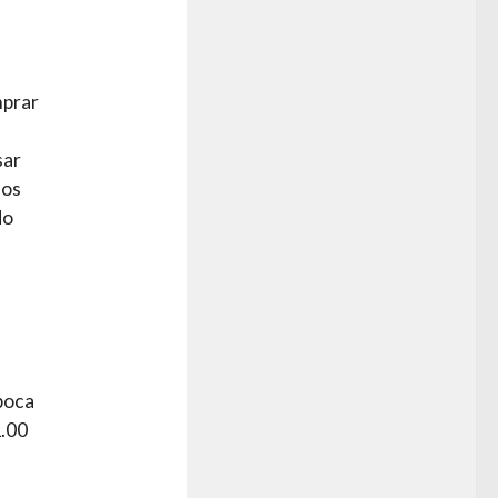
mprar
sar
los
do
poca
1.00