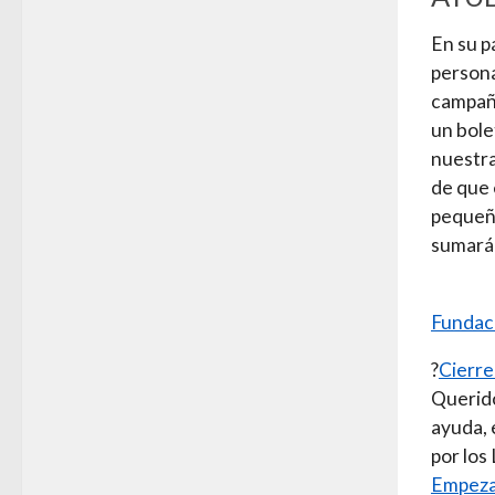
En su p
persona
campaña
un bole
nuestra
de que 
pequeño
sumará 
Fundac
?
Cierre
Querido
ayuda, 
por los
Empezam