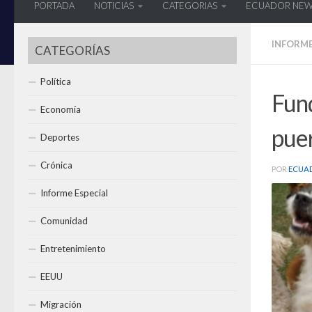
PORTADA
NOTICIAS
CATEGORIAS
ECUADOR NE
INFORME
CATEGORÍAS
Política
Fund
Economía
pue
Deportes
Crónica
POR
ECUA
Informe Especial
Comunidad
Entretenimiento
EEUU
Migración