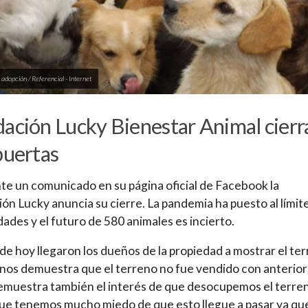
 adopción / Referencial - Internet
ación Lucky Bienestar Animal cierr
puertas
e un comunicado en su página oficial de Facebook la
ón Lucky anuncia su cierre. La pandemia ha puesto al límit
idades y el futuro de 580 animales es incierto.
 de hoy llegaron los dueños de la propiedad a mostrar el te
 nos demuestra que el terreno no fue vendido con anterio
emuestra también el interés de que desocupemos el terre
que tenemos mucho miedo de que esto llegue a pasar ya qu