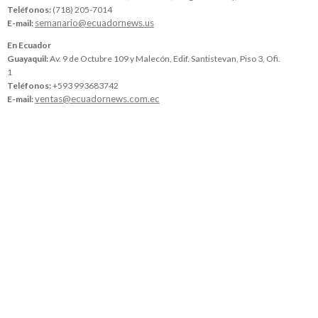
Teléfonos:
(718) 205-7014
semanario@ecuadornews.us
E-mail:
En Ecuador
Guayaquil:
Av. 9 de Octubre 109 y Malecón, Edif. Santistevan, Piso 3, Ofi.
1
Teléfonos:
+593 993683742
ventas@ecuadornews.com.ec
E-mail: