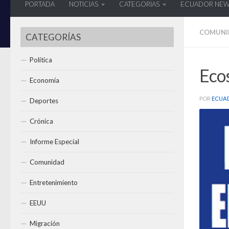
PORTADA
NOTICIAS
CATEGORIAS
ECUADOR NE
COMUNI
CATEGORÍAS
Política
Eco
Economía
POR
ECUA
Deportes
Crónica
Informe Especial
Comunidad
Entretenimiento
EEUU
Migración