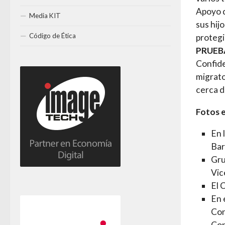
Apoyo d
Media KIT
sus hij
Código de Ética
protegi
PRUEB
Confide
migrato
cerca d
Fotos e
En 
Bar
Gru
Vic
El 
En 
Con
Con