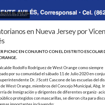
IANOS EN NUEVA JERSEY
torianos en Nueva Jersey por Vice
és
R PICNIC EN CONJUNTO CON EL DISTRITO ESCOLAR 
ORANGE.
ealcalde Rodolfo Rodríguez de West Orange como siempre
ado por su comunidad el sábado 11 de Julio 2020 en conj
Superintendente Dr. J Scott Cascone de las escuelas del dis
 de West Orange, miembros del Concejo Municipal, Abg. I
ría de Inmigración y dirigentes de diferentes organiz- ac
público protegidos con mascarillas, se dieron cita para disc
temas importantes incluyendo: