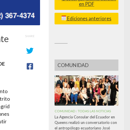
en PDF
Ediciones anteriores
nte
SHARE
_________
DE
COMUNIDAD
unto
trito
ngrid
COMUNIDAD
TODAS LAS NOTICIAS
/
iones
La Agencia Consular del Ecuador en
utir
Queens realizó un conversatorio con
el antropólogo ecuatoriano José