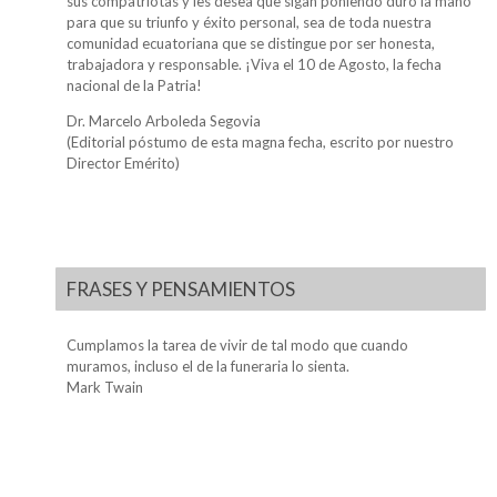
sus compatriotas y les desea que sigan poniendo duro la mano
para que su triunfo y éxito personal, sea de toda nuestra
comunidad ecuatoriana que se distingue por ser honesta,
trabajadora y responsable. ¡Viva el 10 de Agosto, la fecha
nacional de la Patria!
Dr. Marcelo Arboleda Segovia
(Editorial póstumo de esta magna fecha, escrito por nuestro
Director Emérito)
FRASES Y PENSAMIENTOS
Cumplamos la tarea de vivir de tal modo que cuando
muramos, incluso el de la funeraria lo sienta.
Mark Twain