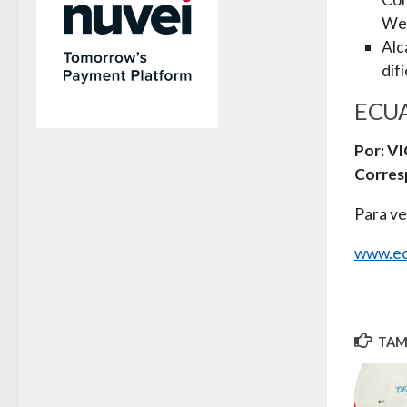
Wes
Alc
difí
ECUA
Por: V
Corres
Para ve
www.ec
TAMB