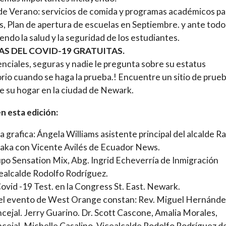
e Verano: servicios de comida y programas académicos pa
os, Plan de apertura de escuelas en Septiembre. y ante todo
endo la salud y la seguridad de los estudiantes.
AS DEL COVID-19 GRATUITAS.
nciales, seguras y nadie le pregunta sobre su estatus
rio cuando se haga la prueba.! Encuentre un sitio de prue
e su hogar en la ciudad de Newark.
n esta edición:
la grafica: Ángela Williams asistente principal del alcalde R
aka con Vicente Avilés de Ecuador News.
po Sensation Mix, Abg. Ingrid Echeverría de Inmigración
ealcalde Rodolfo Rodríguez.
Covid -19 Test. en la Congress St. East. Newark.
el evento de West Orange constan: Rev. Miguel Hernánde
cejal. Jerry Guarino. Dr. Scott Cascone, Amalia Morales,
cejal. Michelle Casalino, Vicealcalde Rodolfo Rodríguez d