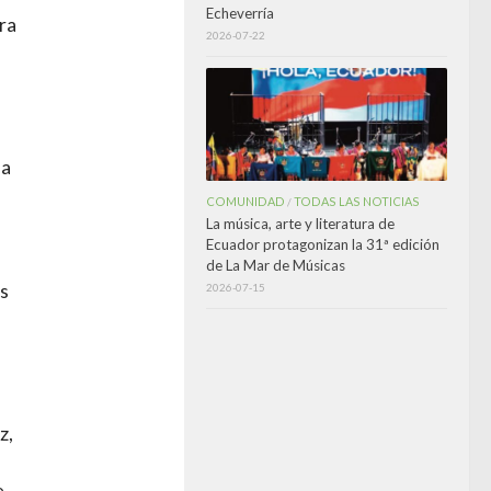
Echeverría
ra
2026-07-22
ba
COMUNIDAD
TODAS LAS NOTICIAS
/
La música, arte y literatura de
Ecuador protagonizan la 31ª edición
de La Mar de Músicas
as
2026-07-15
z,
e