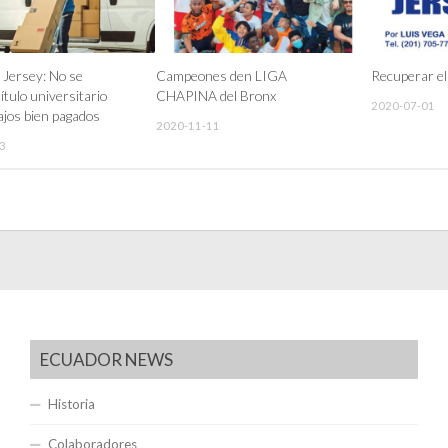
Jersey: No se
Campeones den LIGA
Recuperar el
ítulo universitario
CHAPINA del Bronx
2020-07-01
ajos bien pagados
2020-11-11
3
ECUADOR NEWS
Historia
Colaboradores