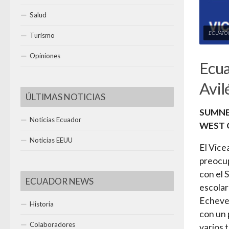
Salud
ECUATOR
Turismo
Opiniones
Ecua
Avil
ÚLTIMAS NOTICIAS
SUMNE
Noticias Ecuador
WEST 
Noticias EEUU
El Vic
preocup
con el 
ECUADOR NEWS
escolar
Echever
Historia
con un 
Colaboradores
varios 