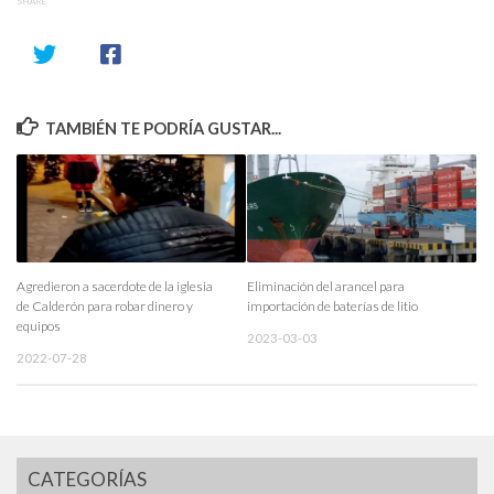
SHARE
TAMBIÉN TE PODRÍA GUSTAR...
Agredieron a sacerdote de la iglesia
Eliminación del arancel para
de Calderón para robar dinero y
importación de baterías de litio
equipos
2023-03-03
2022-07-28
CATEGORÍAS