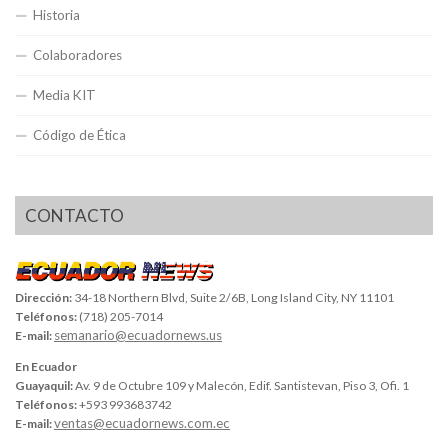
Historia
Colaboradores
Media KIT
Código de Ética
CONTACTO
Dirección:
34-18 Northern Blvd, Suite 2/6B, Long Island City, NY 11101
Teléfonos:
(718) 205-7014
semanario@ecuadornews.us
E-mail:
En Ecuador
Guayaquil:
Av. 9 de Octubre 109 y Malecón, Edif. Santistevan, Piso 3, Ofi. 1
Teléfonos:
+593 993683742
ventas@ecuadornews.com.ec
E-mail: