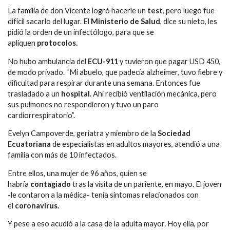
La familia de don Vicente logró hacerle un
test
, pero luego fue
difícil sacarlo del lugar. El
Ministerio de Salud
, dice su nieto, les
pidió la orden de un infectólogo, para que se
apliquen
protocolos.
No hubo ambulancia del
ECU-911
y tuvieron que pagar USD 450,
de modo privado. “Mi abuelo, que padecía alzheimer, tuvo fiebre y
dificultad para respirar durante una semana. Entonces fue
trasladado a un
hospital.
Ahí recibió ventilación mecánica, pero
sus pulmones no respondieron y tuvo un paro
cardiorrespiratorio”.
Evelyn Campoverde, geriatra y miembro de la
Sociedad
Ecuatoriana
de especialistas en adultos mayores, atendió a una
familia con más de 10 infectados.
Entre ellos, una mujer de 96 años, quien se
habría
contagiado
tras la visita de un pariente, en mayo. El joven
-le contaron a la médica- tenía síntomas relacionados con
el
coronavirus.
Y pese a eso acudió a la casa de la adulta mayor. Hoy ella, por