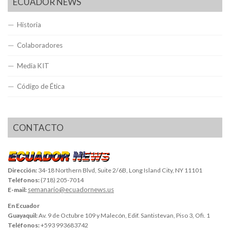
ECUADOR NEWS
Historia
Colaboradores
Media KIT
Código de Ética
CONTACTO
Dirección:
34-18 Northern Blvd, Suite 2/6B, Long Island City, NY 11101
Teléfonos:
(718) 205-7014
semanario@ecuadornews.us
E-mail:
En Ecuador
Guayaquil:
Av. 9 de Octubre 109 y Malecón, Edif. Santistevan, Piso 3, Ofi. 1
Teléfonos:
+593 993683742