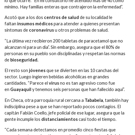
lo que ocurre. “En mi consultorio he atendido más de 40 como
mínimo. Hay familias enteras que contrajeron la enfermedad”.
Acotó que a los dos
centros de salud
de su localidad le
faltan
insumos médicos
para atender a quienes presentan
síntomas de
coronavirus
u otros problemas de salud.
“La última vez recibieron 200 tabletas de paracetamol que no
alcanzan ni para un día”. Sin embargo, asegura que el 80% de
personas en su pueblo son disciplinadas y respetan las normas
de
bioseguridad.
El resto son
jóvenes
que se divierten en las 10 canchas del
sector. Luego ingieren bebidas alcohólicas en grandes
cantidades. “Parece el
virus
no es tan agresivo como fue
en
Guayaquil
y tenemos seis personas que han fallecido aquí”.
En Checa, otra parroquia rural cercana a
Tababela
, también hay
indisciplina pese a que se han reportado pocos contagios. El
capitán Fabián Coello, jefe policial de ese lugar, asegura que la
gente incumple los
distanciamientos
casi todo el tiempo.
“Cada semana detectamos en promedio cinco fiestas que