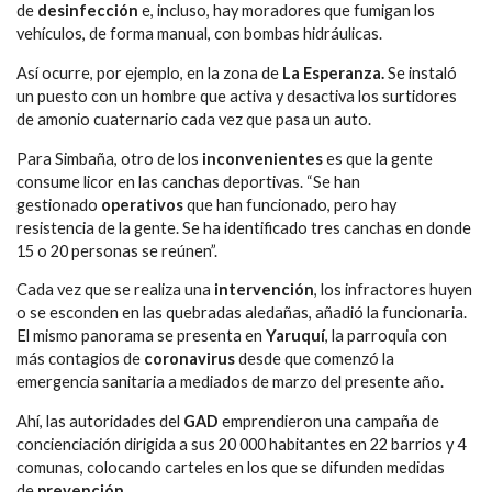
de
desinfección
e, incluso, hay moradores que fumigan los
vehículos, de forma manual, con bombas hidráulicas.
Así ocurre, por ejemplo, en la zona de
La Esperanza.
Se instaló
un puesto con un hombre que activa y desactiva los surtidores
de amonio cuaternario cada vez que pasa un auto.
Para Simbaña, otro de los
inconvenientes
es que la gente
consume licor en las canchas deportivas. “Se han
gestionado
operativos
que han funcionado, pero hay
resistencia de la gente. Se ha identificado tres canchas en donde
15 o 20 personas se reúnen”.
Cada vez que se realiza una
intervención
, los infractores huyen
o se esconden en las quebradas aledañas, añadió la funcionaria.
El mismo panorama se presenta en
Yaruquí
, la parroquia con
más contagios de
coronavirus
desde que comenzó la
emergencia sanitaria a mediados de marzo del presente año.
Ahí, las autoridades del
GAD
emprendieron una campaña de
concienciación dirigida a sus 20 000 habitantes en 22 barrios y 4
comunas, colocando carteles en los que se difunden medidas
de
prevención.