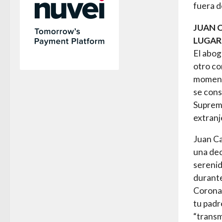
fuera d
JUAN 
LUGAR
El abog
otro co
momento
se cons
Supremo
extranj
Juan Ca
una dec
serenid
durante
Corona.
tu padre
“transm