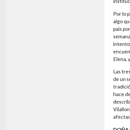
institu
Por lo 
algo qu
país po
semana 
intento
encuent
Elena, 
Las tre
de un s
tradici
hace de
describ
Vilallo
afectad
DOÑA 