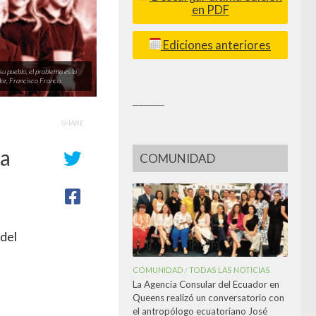
en PDF
Ediciones anteriores
su pueblo, el problema es la
dor, Francisco Franco.
_________
SHARE
na
COMUNIDAD
 del
COMUNIDAD
TODAS LAS NOTICIAS
/
La Agencia Consular del Ecuador en
Queens realizó un conversatorio con
el antropólogo ecuatoriano José