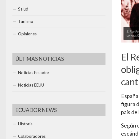
Salud
Turismo
El Rey Fel
Opiniones
corrupció
El R
ÚLTIMAS NOTICIAS
obli
Noticias Ecuador
cant
Noticias EEUU
España 
figura d
ECUADOR NEWS
país de
Historia
Según u
escánda
Colaboradores