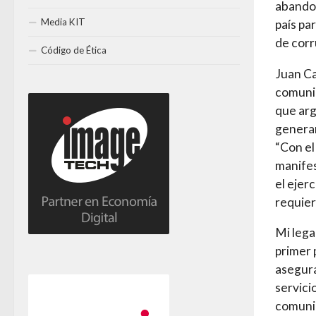
abandon
Media KIT
país pa
de corr
Código de Ética
Juan Ca
comunica
que arg
generan
“Con el
manifes
el ejer
requier
Mi lega
primer 
asegura
servici
comunic