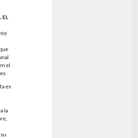
 EL
ante
 que
unal
en el
es.
ta es
a la
re,
 su