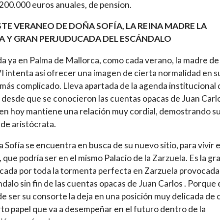
 200.000 euros anuales, de pension.
STE VERANEO DE DOÑA SOFÍA, LA REINA MADRE LA
A Y GRAN PERJUDUCADA DEL ESCÁNDALO
da ya en Palma de Mallorca, como cada verano, la madre de
VI intenta así ofrecer una imagen de cierta normalidad en s
más complicado. Lleva apartada de la agenda institucional 
desde que se conocieron las cuentas opacas de Juan Carlo
en hoy mantiene una relación muy cordial, demostrando s
 de aristócrata.
a Sofía se encuentra en busca de su nuevo sitio, para vivir 
 que podría ser en el mismo Palacio de la Zarzuela. Es la gr
cada por toda la tormenta perfecta en Zarzuela provocada
ndalo sin fin de las cuentas opacas de Juan Carlos . Porque 
e ser su consorte la deja en una posición muy delicada de 
erto papel que va a desempeñar en el futuro dentro de la