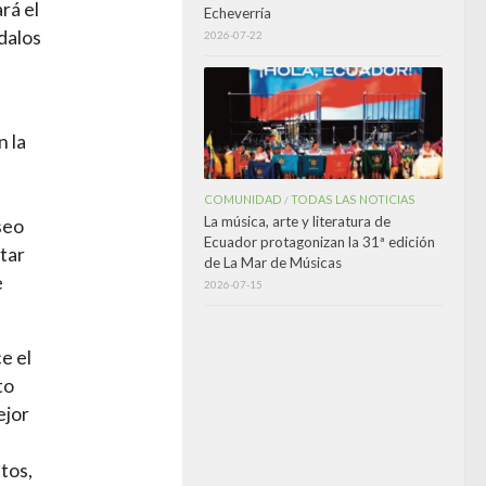
rá el
Echeverría
ndalos
2026-07-22
n la
COMUNIDAD
TODAS LAS NOTICIAS
/
La música, arte y literatura de
seo
Ecuador protagonizan la 31ª edición
itar
de La Mar de Músicas
e
2026-07-15
e el
to
ejor
tos,