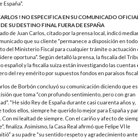
e España”.
CARLOS ! NO ESPECIFICA EN SU COMUNICADO OFICIAL
 DE SU DESTINO FINAL FUERA DE ESPAÑA
ado de Juan Carlos, citado por la prensa local, indicó medi
municado que su cliente “permanece a disposición en todo
 del Ministerio Fiscal para cualquier trámite o actuación
idere oportuna”. Según detalló la prensa, la fiscalía del Trib
 español y la fiscalía suiza están investigando las cuentas 
ero del rey emérito por supuestos fondos en paraísos fiscal
rlos de Borbón concluyó su comunicación diciendo que es
isión que toma “con profundo sentimiento, pero con gran
ad”. “He sido Rey de España durante casi cuarenta años y,
 todos ellos, siempre he querido lo mejor para España y par
 Con mi lealtad de siempre. Con el cariño y afecto de siemp
”, finaliza. Asimismo, la Casa Real afirmó que Felipe VI le
itió” a su padre “su sentido respeto y agradecimiento ante