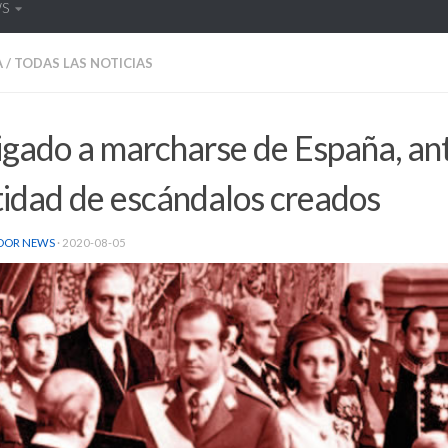
WS
A
/
TODAS LAS NOTICIAS
igado a marcharse de España, an
tidad de escándalos creados
DOR NEWS
·
2020-08-05