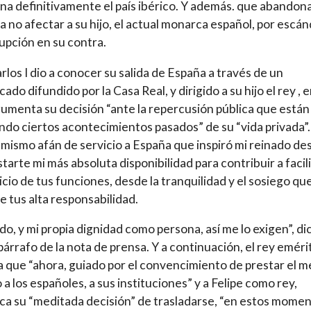
a definitivamente el país ibérico. Y además. que abandona
ra no afectar a su hijo, el actual monarca español, por escá
upción en su contra.
rlos I dio a conocer su salida de España a través de un
do difundido por la Casa Real, y dirigido a su hijo el rey , e
umenta su decisión “ante la repercusión pública que están
do ciertos acontecimientos pasados” de su “vida privada”.
 mismo afán de servicio a España que inspiró mi reinado de
tarte mi más absoluta disponibilidad para contribuir a facil
cicio de tus funciones, desde la tranquilidad y el sosiego qu
e tus alta responsabilidad.
do, y mi propia dignidad como persona, así me lo exigen”, dic
párrafo de la nota de prensa. Y a continuación, el rey eméri
 que “ahora, guiado por el convencimiento de prestar el m
o a los españoles, a sus instituciones” y a Felipe como rey,
a su “meditada decisión” de trasladarse, “en estos momen