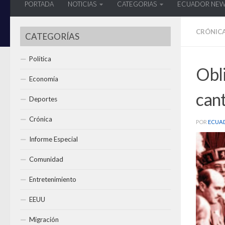
PORTADA
NOTICIAS
CATEGORIAS
ECUADOR NE
CRÓNIC
CATEGORÍAS
Política
Obl
Economía
can
Deportes
Crónica
POR
ECUA
Informe Especial
Comunidad
Entretenimiento
EEUU
Migración