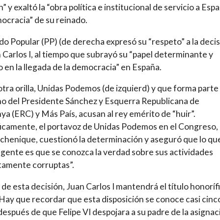
” y exaltó la “obra política e institucional de servicio a Esp
mocracia” de su reinado.
ido Popular (PP) (de derecha expresó su “respeto” a la deci
 Carlos I, al tiempo que subrayó su “papel determinante y
o en la llegada de la democracia” en España.
 otra orilla, Unidas Podemos (de izquierd) y que forma parte
o del Presidente Sánchez y Esquerra Republicana de
ya (ERC) y Más País, acusan al rey emérito de “huir”.
icamente, el portavoz de Unidas Podemos en el Congreso,
chenique, cuestionó la determinación y aseguró que lo qu
a gente es que se conozca la verdad sobre sus actividades
tamente corruptas”.
 de esta decisión, Juan Carlos I mantendrá el título honoríf
 Hay que recordar que esta disposición se conoce casi cinc
espués de que Felipe VI despojara a su padre de la asignac