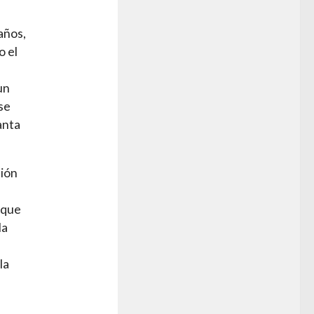
años,
o el
un
se
anta
ción
 que
la
e
la