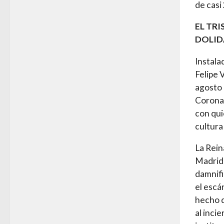
de casi
EL TRI
DOLID
Instala
Felipe 
agosto 
Corona 
con qui
cultura
La Rein
Madrid,
damnifi
el escá
hecho d
al inci