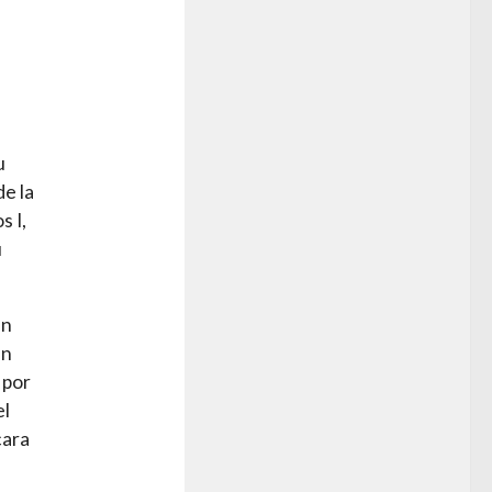
u
de la
s I,
u
en
an
 por
el
cara