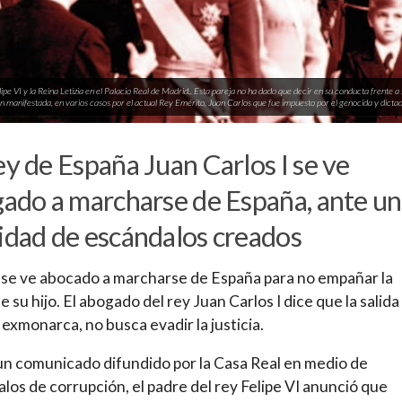
ipe VI y la Reina Letizia en el Palacio Real de Madrid.. Esta pareja no ha dado que decir en su conducta frente a 
n manifestada, en varios casos por el actual Rey Emérito, Juan Carlos que fue impuesto por el genocida y dicta
ey de España Juan Carlos I se ve
gado a marcharse de España, ante u
idad de escándalos creados
se ve abocado a marcharse de España para no empañar la
e su hijo. El abogado del rey Juan Carlos I dice que la salida
l exmonarca, no busca evadir la justicia.
n comunicado difundido por la Casa Real en medio de
los de corrupción, el padre del rey Felipe VI anunció que