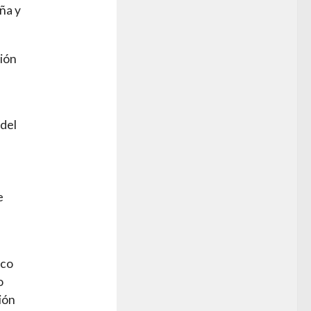
aña y
sión
 del
e
ico
o
ión