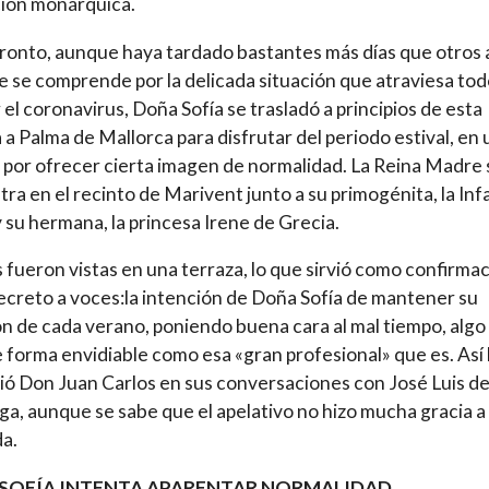
ción monárquica.
pronto, aunque haya tardado bastantes más días que otros 
e se comprende por la delicada situación que atraviesa tod
r el coronavirus, Doña Sofía se trasladó a principios de esta
a Palma de Mallorca para disfrutar del periodo estival, en 
 por ofrecer cierta imagen de normalidad. La Reina Madre 
ra en el recinto de Marivent junto a su primogénita, la Inf
y su hermana, la princesa Irene de Grecia.
s fueron vistas en una terraza, lo que sirvió como confirma
ecreto a voces:la intención de Doña Sofía de mantener su
ón de cada verano, poniendo buena cara al mal tiempo, algo
 forma envidiable como esa «gran profesional» que es. Así 
ió Don Juan Carlos en sus conversaciones con José Luis d
nga, aunque se sabe que el apelativo no hizo mucha gracia a 
a.
SOFÍA INTENTA APARENTAR NORMALIDAD