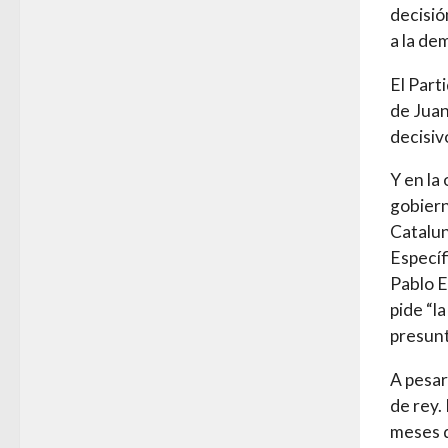
decisión
a la de
El Part
de Juan
decisiv
Y en la
gobiern
Catalun
Específ
Pablo E
pide “l
presun
A pesar
de rey.
meses d