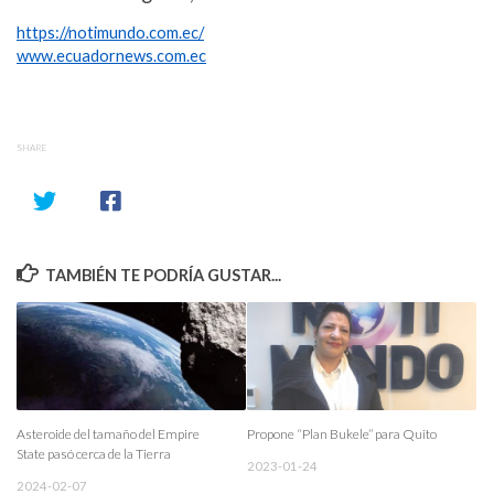
https://notimundo.com.ec/
www.ecuadornews.com.ec
SHARE
TAMBIÉN TE PODRÍA GUSTAR...
Asteroide del tamaño del Empire
Propone “Plan Bukele” para Quito
State pasó cerca de la Tierra
2023-01-24
2024-02-07