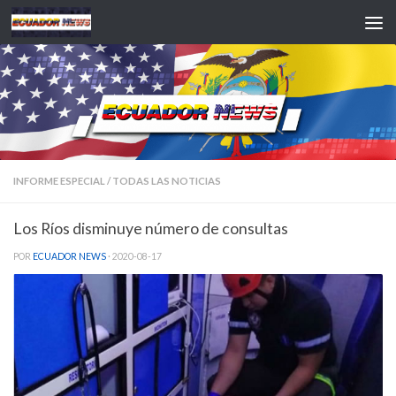
Saltar al contenido
INFORME ESPECIAL
/
TODAS LAS NOTICIAS
Los Ríos disminuye número de consultas
POR
ECUADOR NEWS
·
2020-08-17