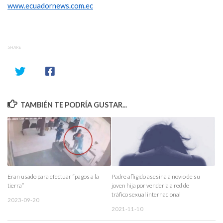
www.ecuadornews.com.ec
SHARE
TAMBIÉN TE PODRÍA GUSTAR...
Eran usado para efectuar “pagos a la
Padre afligido asesina a novio de su
tierra”
joven hija por venderla a red de
tráfico sexual internacional
2023-09-20
2021-11-10