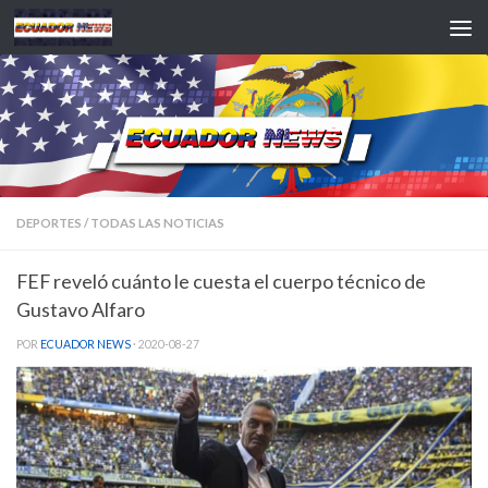
Saltar al contenido
DEPORTES
/
TODAS LAS NOTICIAS
FEF reveló cuánto le cuesta el cuerpo técnico de
Gustavo Alfaro
POR
ECUADOR NEWS
·
2020-08-27