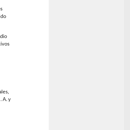
os
ido
edio
tivos
les,
 A. y