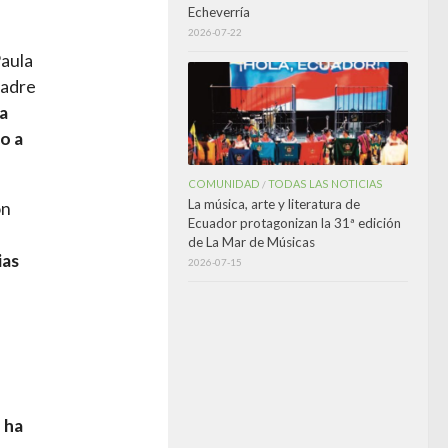
Echeverría
2026-07-22
Paula
padre
na
o a
COMUNIDAD
TODAS LAS NOTICIAS
/
La música, arte y literatura de
ón
Ecuador protagonizan la 31ª edición
de La Mar de Músicas
ias
2026-07-15
 ha