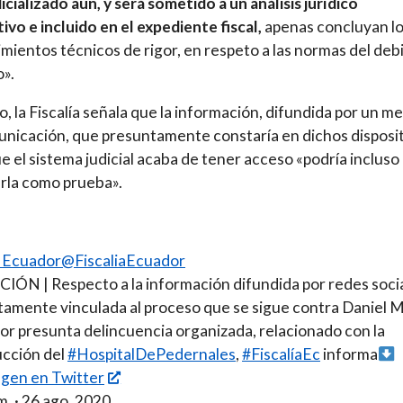
dicializado aún, y será sometido a un análisis jurídico
ivo e incluido en el expediente fiscal,
apenas concluyan l
mientos técnicos de rigor, en respeto a las normas del deb
».
o, la Fiscalía señala que la información, difundida por un m
nicación, que presuntamente constaría en dichos disposi
que el sistema judicial acaba de tener acceso «podría incluso
arla como prueba».
a Ecuador@FiscaliaEcuador
ÓN | Respecto a la información difundida por redes socia
amente vinculada al proceso que se sigue contra Daniel M.
por presunta delincuencia organizada, relacionado con la
ucción del
#HospitalDePedernales
,
#FiscalíaEc
informa
gen en Twitter
m. · 26 ago. 2020