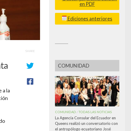
en PDF
Ediciones anteriores
_________
SHARE
nta
COMUNIDAD
 a la
ción
COMUNIDAD
TODAS LAS NOTICIAS
/
La Agencia Consular del Ecuador en
ado
Queens realizó un conversatorio con
el antropólogo ecuatoriano José