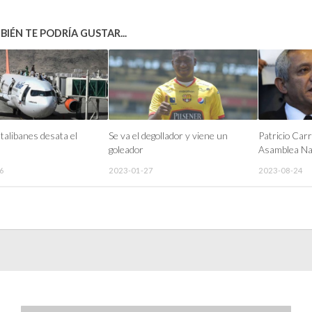
IÉN TE PODRÍA GUSTAR...
 talibanes desata el
Se va el degollador y viene un
Patricio Carri
goleador
Asamblea Na
6
2023-01-27
2023-08-24