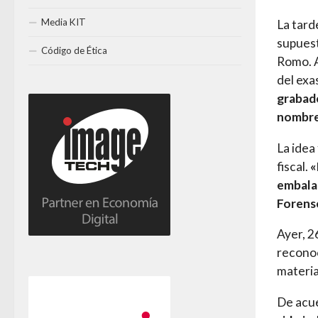
Media KIT
La tard
supuest
Código de Ética
Romo. A
del exa
grabado
nombre 
La idea
fiscal.
«
embalad
Forens
Ayer, 2
reconoc
materia
De acue