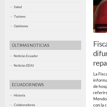
Salud
Turismo
Opiniones
Legislado
Fisc
ÚLTIMAS NOTICIAS
difu
Noticias Ecuador
repa
Noticias EEUU
La Fisc
informa
ECUADOR NEWS
de hosp
referir
Historia
Mendoza
con la 
Colaboradores