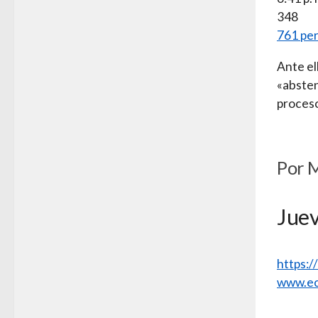
348
761 per
Ante el
«absten
proceso
Por 
Juev
https:
www.ec