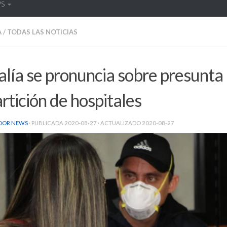
WS
A
/
TODAS LAS NOTICIAS
alía se pronuncia sobre presunta
rtición de hospitales
DOR NEWS
· PUBLICADA
2020-08-27
· ACTUALIZADO
2020-08-27