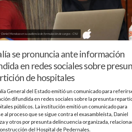
r Daniel Mendoza en su audiencia de formulación de cargos - CNJ
alía se pronuncia ante información
ndida en redes sociales sobre presu
rtición de hospitales
alía General del Estado emitió un comunicado para referirse
ción difundida en redes sociales sobre la presunta reparti
itales públicos. La institución emitió un comunicado para
se al proceso que se sigue contra el exasambleísta, Daniel
 y otros por presunta delincuencia organizada, relacion
construcción del Hospital de Pedernales.