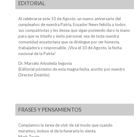
EDITORIAL
Al celebrarse este 10 de Agosto, un nuevo aniversario del
cumpleaños de nuestra Patria, Ecuador News felicita a todos
sus compatriotas y les desea que sigan poniendo duro la mano
para que su triunfo y éxito personal, sea de toda nuestra
comunidad ecuatoriana que se distingue por ser honesta,
trabajadora y responsable. ¡Viva el 10 de Agosto, la fecha
nacional de la Patria!
Dr. Marcelo Arboleda Segovia
(Editorial póstumo de esta magna fecha, escrito por nuestro
Director Emérito)
FRASES Y PENSAMIENTOS
Cumplamos la tarea de vivir de tal modo que cuando
muramos, incluso el de la funeraria lo sienta.
Mark Twain