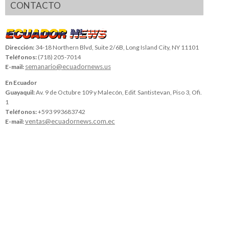
CONTACTO
Dirección:
34-18 Northern Blvd, Suite 2/6B, Long Island City, NY 11101
Teléfonos:
(718) 205-7014
semanario@ecuadornews.us
E-mail:
En Ecuador
Guayaquil:
Av. 9 de Octubre 109 y Malecón, Edif. Santistevan, Piso 3, Ofi.
1
Teléfonos:
+593 993683742
ventas@ecuadornews.com.ec
E-mail: