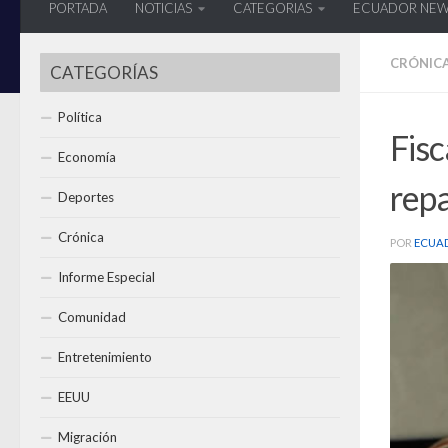
PORTADA
NOTICIAS
CATEGORIAS
ECUADOR NE
CRÓNIC
CATEGORÍAS
Política
Fisc
Economía
repa
Deportes
Crónica
POR
ECUA
Informe Especial
Comunidad
Entretenimiento
EEUU
Migración