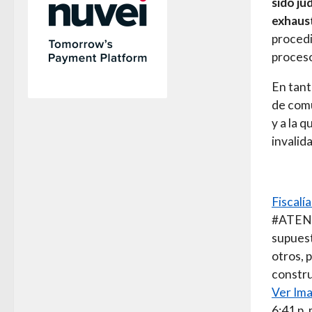
sido ju
exhaust
procedi
proceso
En tant
de comu
y a la 
invalid
Fiscalí
#ATENCI
supuest
otros, 
constr
Ver Ima
6:41 p. 