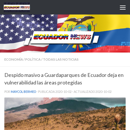
Saltar al contenido
ECONOMÍA
/
POLÍTICA
/
TODAS LAS NOTICIAS
Despido masivo a Guardaparques de Ecuador deja en
vulnerabilidad las áreas protegidas
POR
MAYCOL BERMEO
· PUBLICADA
2020-10-02
· ACTUALIZADO
2020-10-02