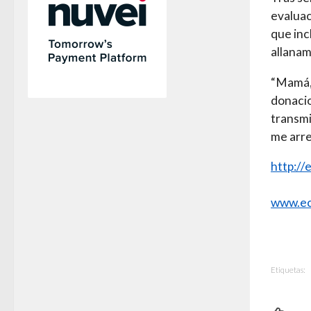
evaluac
que inc
allanam
“Mamá, 
donacio
transmi
me arre
http://
www.ec
Etiquetas: