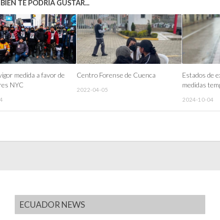
IÉN TE PODRÍA GUSTAR...
vigor medida a favor de
Centro Forense de Cuenca
Estados de e
ores NYC
medidas tem
2022-04-05
4
2024-10-04
ECUADOR NEWS