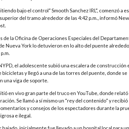
tiendo bajo el control” Smooth Sanchez IRL”, comenzó a es
l superior del tramo alrededor de las 4:42 p.m., informó New
st.
 de la Oficina de Operaciones Especiales del Departamen
 de Nueva York lo detuvieron en lo alto del puente alreded
 p.m.
YPD, el adolescente subió una escalera de construcción e
e bicicletas y llegó a una de las torres del puente, donde se
n una viga de soporte.
tió en vivo gran parte del truco en YouTube, donde relató 
ación. Se llamó a sí mismo un “rey del contenido” y recibió
comentarios y consejos de los espectadores durante la pr
igrosa e ilegal.
r bajado, inicialmente fue llevado a un hospital local para u