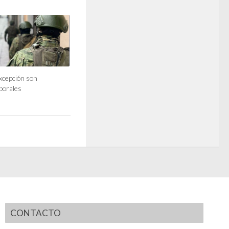
xcepción son
porales
CONTACTO