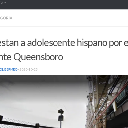
WS
EGORÍA
stan a adolescente hispano por e
nte Queensboro
OL BERMEO
·
2020-10-23