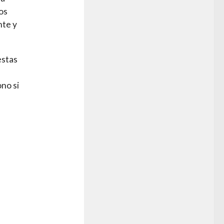
os
nte y
estas
ono si