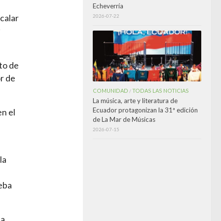
Echeverría
2026-07-22
calar
to de
or de
COMUNIDAD
TODAS LAS NOTICIAS
/
La música, arte y literatura de
Ecuador protagonizan la 31ª edición
n el
de La Mar de Músicas
2026-07-15
la
ueba
na