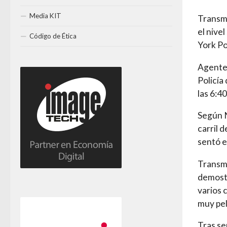
Media KIT
Transmi
el nive
Código de Ética
York Po
Agentes
Policía
las 6:40
Según N
carril d
sentó e
Transmi
demostr
varios 
muy pel
Tras se