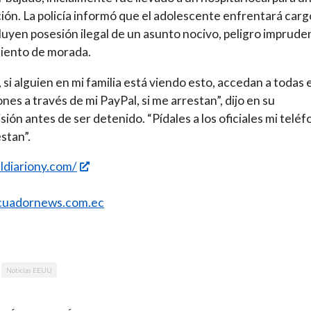
ión. La policía informó que el adolescente enfrentará carg
luyen posesión ilegal de un asunto nocivo, peligro imprude
iento de morada.
si alguien en mi familia está viendo esto, accedan a todas 
nes a través de mi PayPal, si me arrestan”, dijo en su
sión antes de ser detenido. “Pídales a los oficiales mi teléf
stan”.
eldiariony.com/
uadornews.com.ec
Noticias EEUU