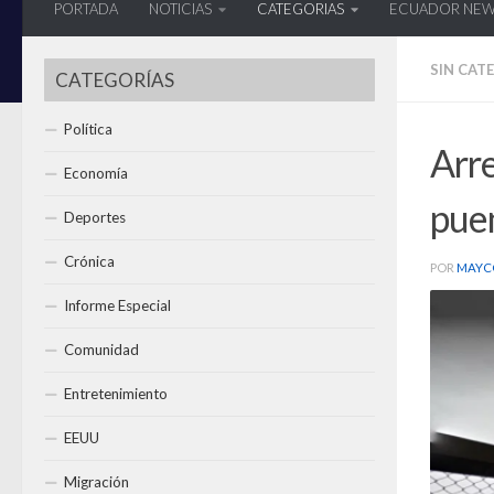
PORTADA
NOTICIAS
CATEGORIAS
ECUADOR NE
SIN CAT
CATEGORÍAS
Política
Arre
Economía
pue
Deportes
Crónica
POR
MAYC
Informe Especial
Comunidad
Entretenimiento
EEUU
Migración