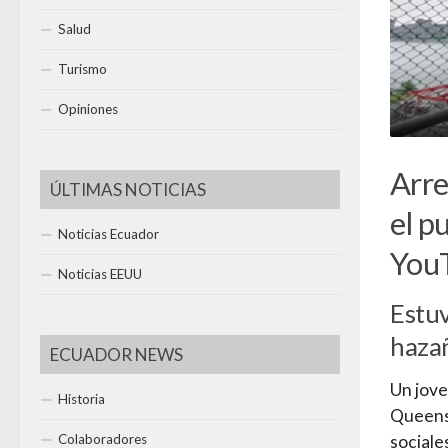
Salud
Turismo
Opiniones
Arre
ÚLTIMAS NOTICIAS
el p
Noticias Ecuador
You
Noticias EEUU
Estuv
hazañ
ECUADOR NEWS
Un jove
Historia
Queens,
Colaboradores
sociales