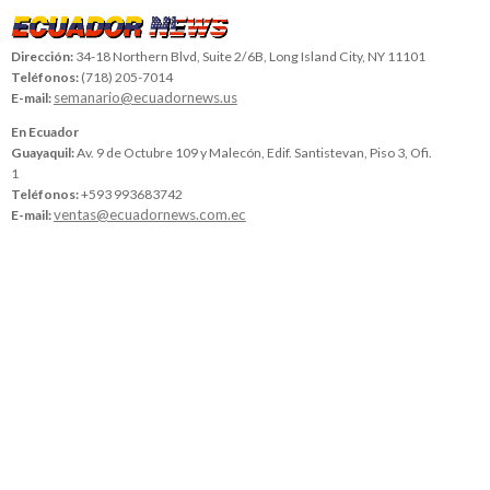
Dirección:
34-18 Northern Blvd, Suite 2/6B, Long Island City, NY 11101
Teléfonos:
(718) 205-7014
semanario@ecuadornews.us
E-mail:
En Ecuador
Guayaquil:
Av. 9 de Octubre 109 y Malecón, Edif. Santistevan, Piso 3, Ofi.
1
Teléfonos:
+593 993683742
ventas@ecuadornews.com.ec
E-mail: