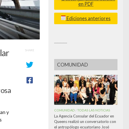
en PDF
Ediciones anteriores
_________
lar
SHARE
COMUNIDAD
rosa
COMUNIDAD
TODAS LAS NOTICIAS
/
an y
La Agencia Consular del Ecuador en
s
Queens realizó un conversatorio con
el antropólogo ecuatoriano José