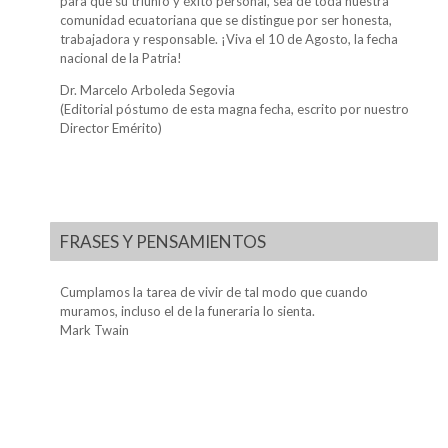
para que su triunfo y éxito personal, sea de toda nuestra
comunidad ecuatoriana que se distingue por ser honesta,
trabajadora y responsable. ¡Viva el 10 de Agosto, la fecha
nacional de la Patria!
Dr. Marcelo Arboleda Segovia
(Editorial póstumo de esta magna fecha, escrito por nuestro
Director Emérito)
FRASES Y PENSAMIENTOS
Cumplamos la tarea de vivir de tal modo que cuando
muramos, incluso el de la funeraria lo sienta.
Mark Twain