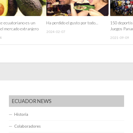
te ecuatoriano es un
Ha perdido el gusto por todo…
150 deportis
 el mercado extranjero
Juegos Pana
2024-02-07
4
2021-09-09
ECUADOR NEWS
Historia
Colaboradores