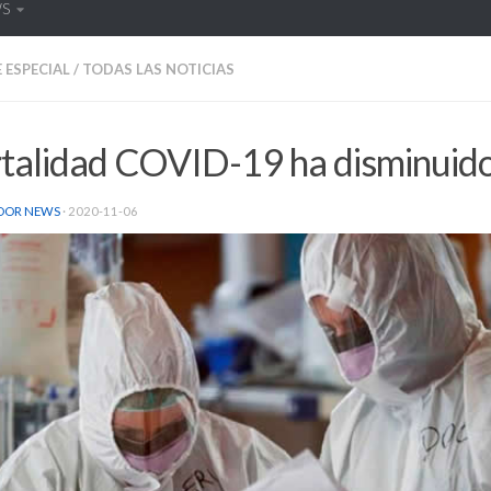
WS
 ESPECIAL
/
TODAS LAS NOTICIAS
talidad COVID-19 ha disminuid
DOR NEWS
·
2020-11-06