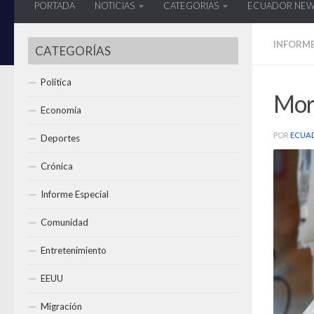
PORTADA
NOTICIAS
CATEGORIAS
ECUADOR NE
INFORME
CATEGORÍAS
Política
Mor
Economía
POR
ECUA
Deportes
Crónica
Informe Especial
Comunidad
Entretenimiento
EEUU
Migración