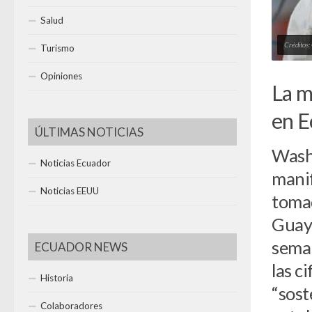
Salud
Créditos
Turismo
Opiniones
La m
en E
ÚLTIMAS NOTICIAS
Washi
Noticias Ecuador
manif
Noticias EEUU
tomad
Guaya
seman
ECUADOR NEWS
las c
Historia
“sost
Colaboradores