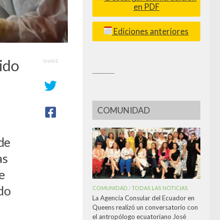
en PDF
Ediciones anteriores
ido
SHARE
_________
COMUNIDAD
de
as
e
do
COMUNIDAD
TODAS LAS NOTICIAS
/
La Agencia Consular del Ecuador en
Queens realizó un conversatorio con
el antropólogo ecuatoriano José