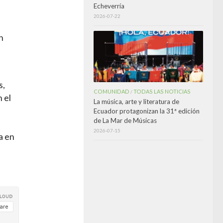
Echeverría
2026-07-22
n
s,
COMUNIDAD
TODAS LAS NOTICIAS
/
 el
La música, arte y literatura de
Ecuador protagonizan la 31ª edición
de La Mar de Músicas
2026-07-15
a en