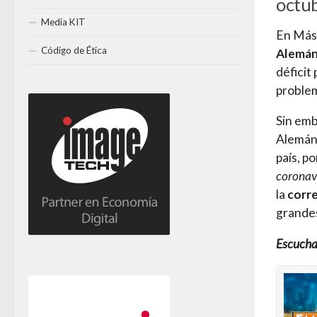
octub
Media KIT
En Más 
Código de Ética
Alemá
déficit
problem
Sin emb
Alemán
país, p
coronav
la
corre
grandes
Escucha 