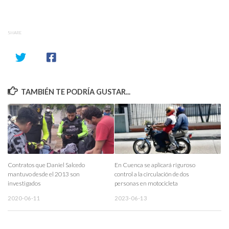
SHARE
TAMBIÉN TE PODRÍA GUSTAR...
Contratos que Daniel Salcedo
En Cuenca se aplicará riguroso
mantuvo desde el 2013 son
control a la circulación de dos
investigados
personas en motocicleta
2020-06-11
2023-06-13