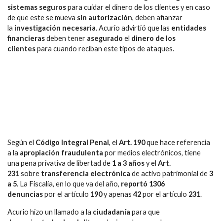
sistemas seguros
para cuidar el dinero de los clientes y en caso
de que este se mueva
sin autorización
, deben afianzar
la
investigación necesaria
. Acurio advirtió que las
entidades
financieras
deben tener
asegurado
el
dinero de los
clientes
para cuando reciban este tipos de ataques.
Según el
Código Integral Penal
, el
Art. 190
que hace referencia
a la
apropiación fraudulenta
por medios electrónicos, tiene
una pena privativa de libertad de
1 a 3 años
y el
Art.
231
sobre
transferencia electrónica
de activo patrimonial de
3
a 5
. La Fiscalía, en lo que va del año,
reportó 1306
denuncias
por el artículo
190
y apenas
42
por el artículo
231
.
Acurio hizo un llamado a la
ciudadanía
para que