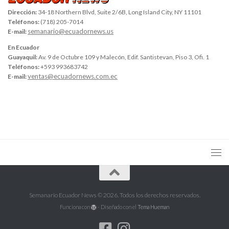
Dirección:
34-18 Northern Blvd, Suite 2/6B, Long Island City, NY 11101
Teléfonos:
(718) 205-7014
semanario@ecuadornews.us
E-mail:
En Ecuador
Guayaquil:
Av. 9 de Octubre 109 y Malecón, Edif. Santistevan, Piso 3, Ofi. 1
Teléfonos:
+593 993683742
ventas@ecuadornews.com.ec
E-mail:
Semanario Ecuador News © 2026. Todos los derechos reservados.
Funciona con
- Diseñado con el
Tema Hueman