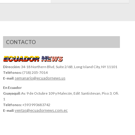
CONTACTO
Dirección:
34-18 Northern Blvd, Suite 2/6B, Long Island City, NY 11101
Teléfonos:
(718) 205-7014
semanario@ecuadornews.us
E-mail:
En Ecuador
Guayaquil:
Av. 9 de Octubre 109 y Malecón, Edif. Santistevan, Piso 3, Ofi.
1
Teléfonos:
+593 993683742
ventas@ecuadornews.com.ec
E-mail: