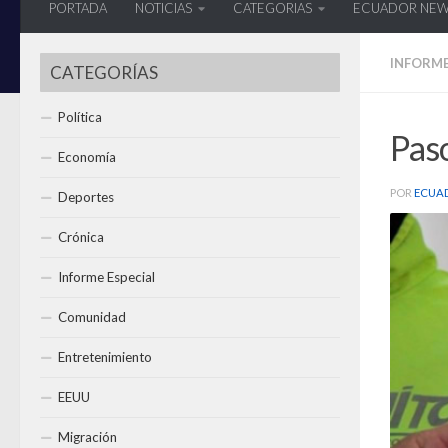
PORTADA
NOTICIAS
CATEGORIAS
ECUADOR NE
INFORME
CATEGORÍAS
Política
Paso
Economía
POR
ECUA
Deportes
Crónica
Informe Especial
Comunidad
Entretenimiento
EEUU
Migración