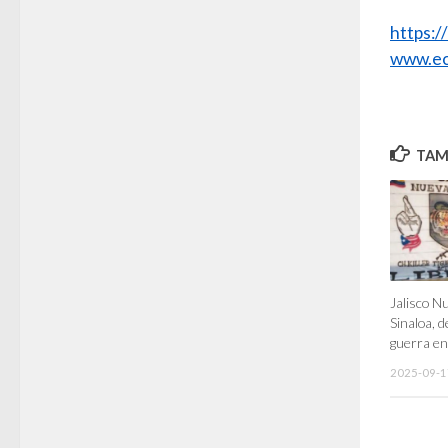
https:
www.ec
TAMB
Jalisco N
Sinaloa, 
guerra e
2025-09-1