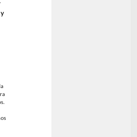
r
 y
la
ara
os.
mos