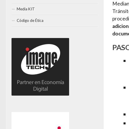
Mediant
Media KIT
Tránsit
procedi
Código de Ética
adicion
docume
PASO