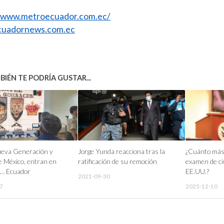
//www.metroecuador.com.ec/
uadornews.com.ec
IÉN TE PODRÍA GUSTAR...
ueva Generación y
Jorge Yunda reacciona tras la
¿Cuánto más d
de México, entran en
ratificación de su remoción
examen de ci
n… Ecuador
EE.UU.?
2021-09-30
7
2025-12-10