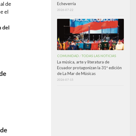
al de
Echeverría
2026-07-22
e el
n del
COMUNIDAD
TODAS LAS NOTICIAS
/
La música, arte y literatura de
Ecuador protagonizan la 31ª edición
 de
de La Mar de Músicas
2026-07-15
 de