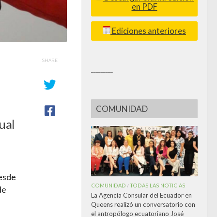
en PDF
Ediciones anteriores
SHARE
_________
COMUNIDAD
ual
esde
COMUNIDAD
TODAS LAS NOTICIAS
/
de
La Agencia Consular del Ecuador en
Queens realizó un conversatorio con
el antropólogo ecuatoriano José