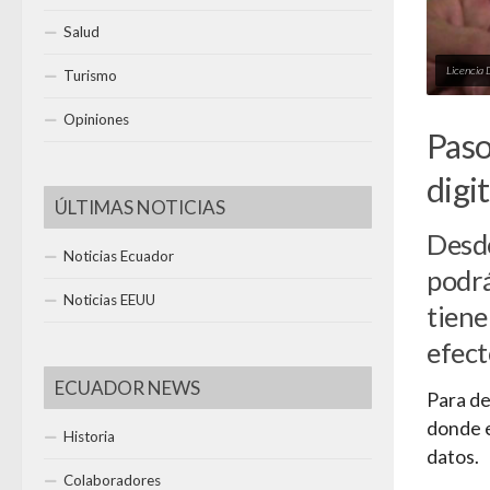
Salud
Licencia 
Turismo
Opiniones
Paso
digit
ÚLTIMAS NOTICIAS
Desde
Noticias Ecuador
podrá
Noticias EEUU
tiene
efect
ECUADOR NEWS
Para de
donde e
Historia
datos.
Colaboradores