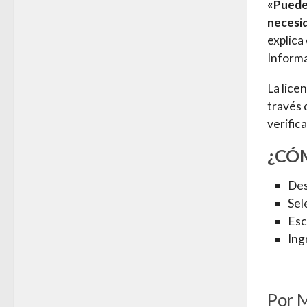
«Puedes
necesid
explica
Informa
La licen
través 
verifica
¿CÓM
Des
Sel
Esc
Ing
Por 