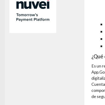
¿Qué 
Es un r
App.Gob
digitali
Cuenta 
compone
de segu